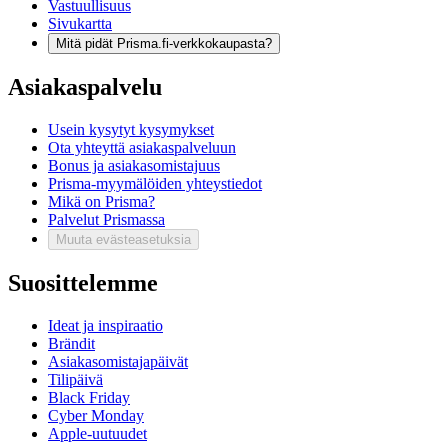
Vastuullisuus
Sivukartta
Mitä pidät Prisma.fi-verkkokaupasta?
Asiakaspalvelu
Usein kysytyt kysymykset
Ota yhteyttä asiakaspalveluun
Bonus ja asiakasomistajuus
Prisma-myymälöiden yhteystiedot
Mikä on Prisma?
Palvelut Prismassa
Muuta evästeasetuksia
Suosittelemme
Ideat ja inspiraatio
Brändit
Asiakasomistajapäivät
Tilipäivä
Black Friday
Cyber Monday
Apple-uutuudet