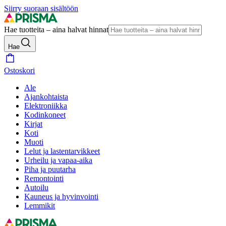
Siirry suoraan sisältöön
Hae tuotteita – aina halvat hinnat
Hae
Ostoskori
Ale
Ajankohtaista
Elektroniikka
Kodinkoneet
Kirjat
Koti
Muoti
Lelut ja lastentarvikkeet
Urheilu ja vapaa-aika
Piha ja puutarha
Remontointi
Autoilu
Kauneus ja hyvinvointi
Lemmikit