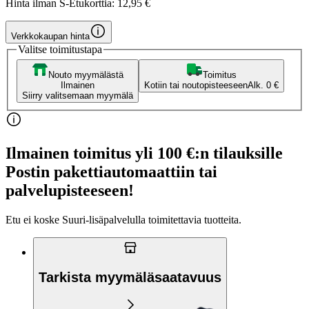
Hinta ilman S-Etukorttia:
12,95 €
Verkkokaupan hinta
Valitse toimitustapa
Nouto myymälästä
Toimitus
Ilmainen
Kotiin tai noutopisteeseen
Alk. 0 €
Siirry valitsemaan myymälä
Ilmainen toimitus yli 100 €:n tilauksille
Postin pakettiautomaattiin tai
palvelupisteeseen!
Etu ei koske Suuri‑lisäpalvelulla toimitettavia tuotteita.
Tarkista myymäläsaatavuus