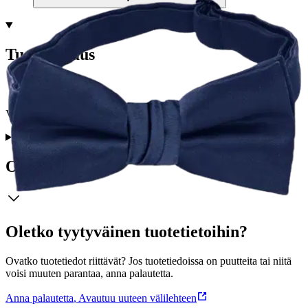
Tuotekuvaus
VENIZ L Rusetti 71165 One size -Adjustable
Ominaisuudet
Oletko tyytyväinen tuotetietoihin?
Ovatko tuotetiedot riittävät? Jos tuotetiedoissa on puutteita tai niitä
voisi muuten parantaa, anna palautetta.
Anna palautetta
,
Avautuu uuteen välilehteen