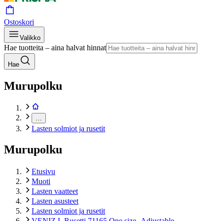
Ostoskori
Valikko
Hae tuotteita – aina halvat hinnat
Hae
Murupolku
…
Lasten solmiot ja rusetit
Murupolku
Etusivu
Muoti
Lasten vaatteet
Lasten asusteet
Lasten solmiot ja rusetit
VENIZ L Rusetti 71165 One size -Adjustable