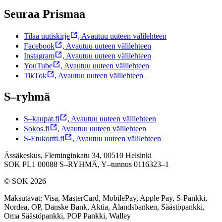
Seuraa Prismaa
Tilaa uutiskirje
,
Avautuu uuteen välilehteen
Facebook
,
Avautuu uuteen välilehteen
Instagram
,
Avautuu uuteen välilehteen
YouTube
,
Avautuu uuteen välilehteen
TikTok
,
Avautuu uuteen välilehteen
S–ryhmä
S–kaupat.fi
,
Avautuu uuteen välilehteen
Sokos.fi
,
Avautuu uuteen välilehteen
S-Etukortti.fi
,
Avautuu uuteen välilehteen
Ässäkeskus, Fleminginkatu 34, 00510 Helsinki
SOK PL1 00088 S–RYHMÄ,
Y–tunnus 0116323–1
© SOK 2026
Maksutavat
:
Visa, MasterCard, MobilePay, Apple Pay, S-Pankki,
Nordea, OP, Danske Bank, Aktia, Ålandsbanken, Säästöpankki,
Oma Säästöpankki, POP Pankki, Walley