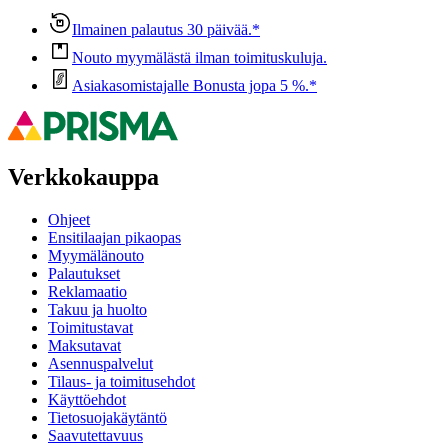
Ilmainen palautus 30 päivää.*
Nouto myymälästä ilman toimituskuluja.
Asiakasomistajalle Bonusta jopa 5 %.*
Verkkokauppa
Ohjeet
Ensitilaajan pikaopas
Myymälänouto
Palautukset
Reklamaatio
Takuu ja huolto
Toimitustavat
Maksutavat
Asennuspalvelut
Tilaus- ja toimitusehdot
Käyttöehdot
Tietosuojakäytäntö
Saavutettavuus