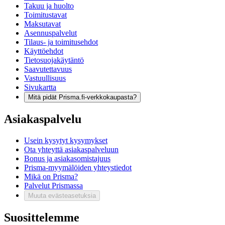
Takuu ja huolto
Toimitustavat
Maksutavat
Asennuspalvelut
Tilaus- ja toimitusehdot
Käyttöehdot
Tietosuojakäytäntö
Saavutettavuus
Vastuullisuus
Sivukartta
Mitä pidät Prisma.fi-verkkokaupasta?
Asiakaspalvelu
Usein kysytyt kysymykset
Ota yhteyttä asiakaspalveluun
Bonus ja asiakasomistajuus
Prisma-myymälöiden yhteystiedot
Mikä on Prisma?
Palvelut Prismassa
Muuta evästeasetuksia
Suosittelemme