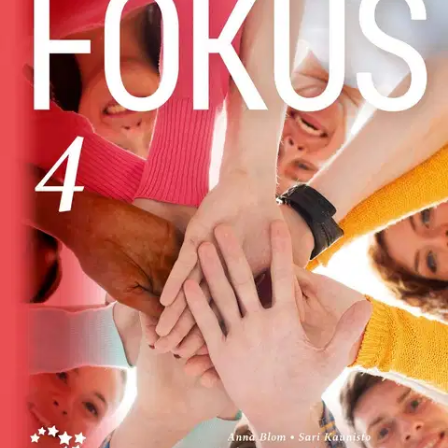
Ei saatavilla
Tuotekuvaus
Fokus 4 (LOPS21) sisältää lukion ruotsin moduulin RUB14
Ympäristömme. RUB14-moduulissa harjoitellaan ruotsia keskittyen
viestinnän kannalta olennaisiin asioihin. Tutustutaan uusiin
henkilöihin, paikkoihin ja ilmiöihin tekstien ja videoiden avulla.
Moduulissa kerrataan aiemmin opittua ja kehitetään tekstin
lukemisen taitoa. Tutustutaan Islantiin ja Norjan Huippuvuoriin ja
harjoitellaan kertomaan asumisesta ja elämisestä erilaisissa
ympäristöissä. Pohditaan elämää ohjaavia arvoja ja opitaan
kertomaan moninaisuudesta ja maahanmuutosta.
Ominaisuudet