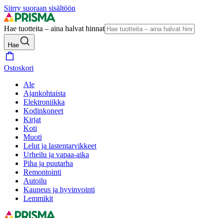
Siirry suoraan sisältöön
Hae tuotteita – aina halvat hinnat
Hae
Ostoskori
Ale
Ajankohtaista
Elektroniikka
Kodinkoneet
Kirjat
Koti
Muoti
Lelut ja lastentarvikkeet
Urheilu ja vapaa-aika
Piha ja puutarha
Remontointi
Autoilu
Kauneus ja hyvinvointi
Lemmikit