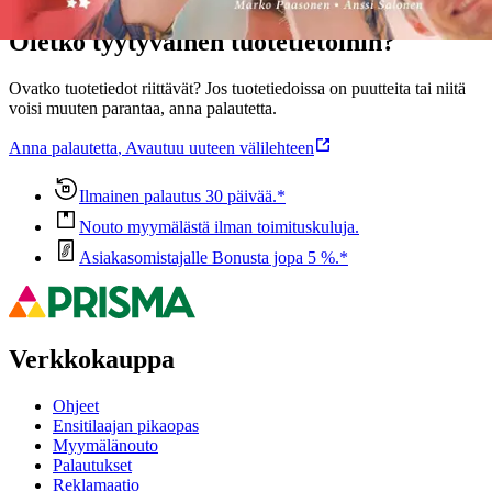
Oletko tyytyväinen tuotetietoihin?
Ovatko tuotetiedot riittävät? Jos tuotetiedoissa on puutteita tai niitä
voisi muuten parantaa, anna palautetta.
Anna palautetta
,
Avautuu uuteen välilehteen
Ilmainen palautus 30 päivää.*
Nouto myymälästä ilman toimituskuluja.
Asiakasomistajalle Bonusta jopa 5 %.*
Verkkokauppa
Ohjeet
Ensitilaajan pikaopas
Myymälänouto
Palautukset
Reklamaatio