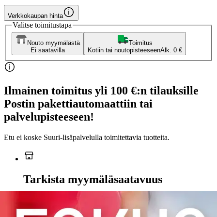
Verkkokaupan hinta
Valitse toimitustapa
Nouto myymälästä
Toimitus
Ei saatavilla
Kotiin tai noutopisteeseen
Alk. 0 €
Ilmainen toimitus yli 100 €:n tilauksille
Postin pakettiautomaattiin tai
palvelupisteeseen!
Etu ei koske Suuri‑lisäpalvelulla toimitettavia tuotteita.
Tarkista myymäläsaatavuus