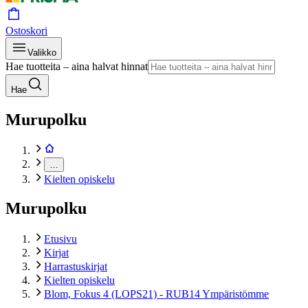
Ostoskori
Valikko
Hae tuotteita – aina halvat hinnat
Hae
Murupolku
…
Kielten opiskelu
Murupolku
Etusivu
Kirjat
Harrastuskirjat
Kielten opiskelu
Blom, Fokus 4 (LOPS21) - RUB14 Ympäristömme