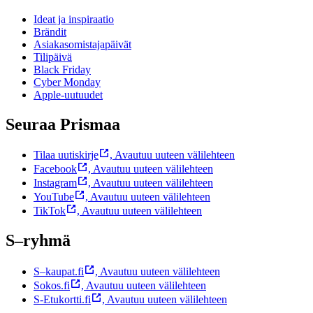
Ideat ja inspiraatio
Brändit
Asiakasomistajapäivät
Tilipäivä
Black Friday
Cyber Monday
Apple-uutuudet
Seuraa Prismaa
Tilaa uutiskirje
,
Avautuu uuteen välilehteen
Facebook
,
Avautuu uuteen välilehteen
Instagram
,
Avautuu uuteen välilehteen
YouTube
,
Avautuu uuteen välilehteen
TikTok
,
Avautuu uuteen välilehteen
S–ryhmä
S–kaupat.fi
,
Avautuu uuteen välilehteen
Sokos.fi
,
Avautuu uuteen välilehteen
S-Etukortti.fi
,
Avautuu uuteen välilehteen