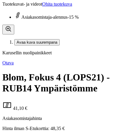
Tuotekuvat- ja videot
Ohita tuotekuva
Asiakasomistaja-alennus
-15 %
Avaa kuva suurempana
Karusellin nuolipainikkeet
Otava
Blom, Fokus 4 (LOPS21) -
RUB14 Ympäristömme
41,10 €
Asiakasomistajahinta
Hinta ilman S-Etukorttia:
48,35 €