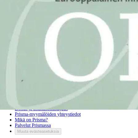
Palautukset
Reklamaatio
Takuu ja huolto
Toimitustavat
Maksutavat
Asennuspalvelut
Tilaus- ja toimitusehdot
Käyttöehdot
Tietosuojakäytäntö
Saavutettavuus
Vastuullisuus
Sivukartta
Mitä pidät Prisma.fi-verkkokaupasta?
Asiakaspalvelu
Usein kysytyt kysymykset
Ota yhteyttä asiakaspalveluun
Bonus ja asiakasomistajuus
Prisma-myymälöiden yhteystiedot
Mikä on Prisma?
Palvelut Prismassa
Muuta evästeasetuksia