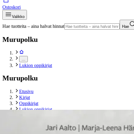
Ostoskori
Valikko
Hae tuotteita – aina halvat hinnat
Hae
Murupolku
…
Lukion oppikirjat
Murupolku
Etusivu
Kirjat
Oppikirjat
Lukion oppikirjat
Aalto, Opus 4 HI4 Eurooppalainen ihminen (LOPS 2021)
Tuotekuvat- ja videot
Ohita tuotekuva