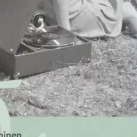
elman mukainen historian neljännen moduulin oppikirja.
oisi muuten parantaa, anna palautetta.