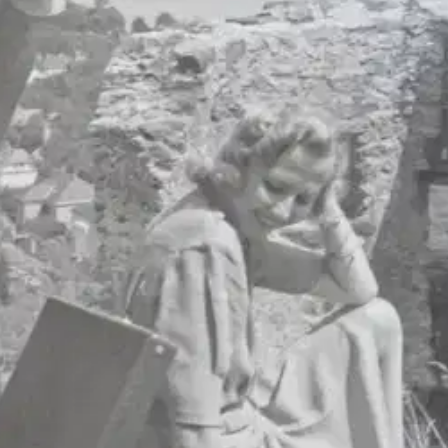
stin pakettiautomaattiin tai palvelupisteesee