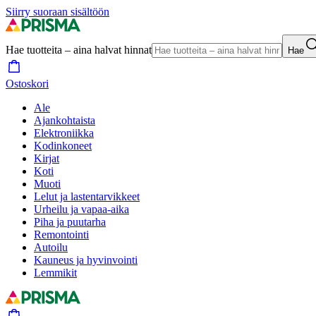
Siirry suoraan sisältöön
Hae tuotteita – aina halvat hinnat
Hae
Ostoskori
Ale
Ajankohtaista
Elektroniikka
Kodinkoneet
Kirjat
Koti
Muoti
Lelut ja lastentarvikkeet
Urheilu ja vapaa-aika
Piha ja puutarha
Remontointi
Autoilu
Kauneus ja hyvinvointi
Lemmikit