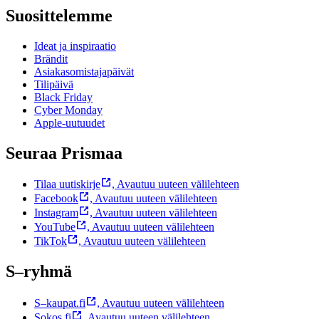
Suosittelemme
Ideat ja inspiraatio
Brändit
Asiakasomistajapäivät
Tilipäivä
Black Friday
Cyber Monday
Apple-uutuudet
Seuraa Prismaa
Tilaa uutiskirje
,
Avautuu uuteen välilehteen
Facebook
,
Avautuu uuteen välilehteen
Instagram
,
Avautuu uuteen välilehteen
YouTube
,
Avautuu uuteen välilehteen
TikTok
,
Avautuu uuteen välilehteen
S–ryhmä
S–kaupat.fi
,
Avautuu uuteen välilehteen
Sokos.fi
,
Avautuu uuteen välilehteen