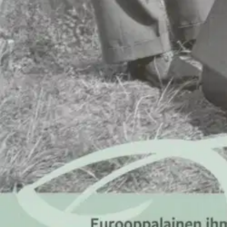
Opus 4 Eurooppalainen ihminen on lukion vuoden 2021 opetussuunnit
Ominaisuudet
Oletko tyytyväinen tuotetietoihin?
Ovatko tuotetiedot riittävät? Jos tuotetiedoissa on puutteita tai niitä v
Anna palautetta
,
Avautuu uuteen välilehteen
Verkkokauppa
Ohjeet
Ensitilaajan pikaopas
Myymälänouto