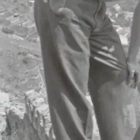
Nouto myymälästä
Toimitus
Ei saatavilla
Ei saatavilla
Ilmainen toimitus yli 100 €:n tilauksille Po
Etu ei koske Suuri‑lisäpalvelulla toimitettavia tuotteita.
Tarkista myymäläsaatavuus
Ei saatavilla
Tuotekuvaus