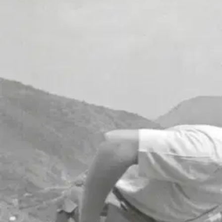
Asiakasomistaja-alennus
-15 %
Avaa kuva suurempana
Karusellin nuolipainikkeet
Edita Oppiminen
Aalto, Opus 4 HI4 Eurooppalai
34,30 €
Asiakasomistajahinta
Hinta ilman S-Etukorttia:
40,35 €
Verkkokaupan hinta
Valitse toimitustapa