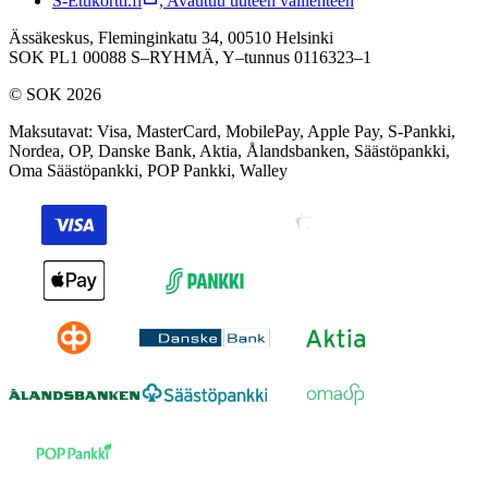
S-Etukortti.fi
,
Avautuu uuteen välilehteen
Ässäkeskus, Fleminginkatu 34, 00510 Helsinki
SOK PL1 00088 S–RYHMÄ,
Y–tunnus 0116323–1
© SOK 2026
Maksutavat
:
Visa, MasterCard, MobilePay, Apple Pay, S-Pankki,
Nordea, OP, Danske Bank, Aktia, Ålandsbanken, Säästöpankki,
Oma Säästöpankki, POP Pankki, Walley