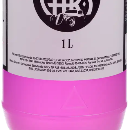
Oletko tyytyväinen tuotetietoihin?
Ovatko tuotetiedot riittävät? Jos tuotetiedoissa on puutteita tai niitä
voisi muuten parantaa, anna palautetta.
Anna palautetta
,
Avautuu uuteen välilehteen
Ilmainen palautus 30 päivää.*
Nouto myymälästä ilman toimituskuluja.
Asiakasomistajalle Bonusta jopa 5 %.*
Verkkokauppa
Ohjeet
Ensitilaajan pikaopas
Myymälänouto
Palautukset