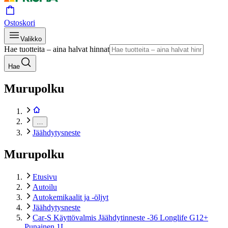
Ostoskori
Valikko
Hae tuotteita – aina halvat hinnat
Hae
Murupolku
…
Jäähdytysneste
Murupolku
Etusivu
Autoilu
Autokemikaalit ja -öljyt
Jäähdytysneste
Car-S Käyttövalmis Jäähdytinneste -36 Longlife G12+
Punainen 1L