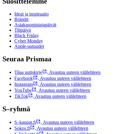
Suosittelemme
Ideat ja inspiraatio
Brändit
Asiakasomistajapäivät
Tilipäivä
Black Friday
Cyber Monday
Apple-uutuudet
Seuraa Prismaa
Tilaa uutiskirje
,
Avautuu uuteen välilehteen
Facebook
,
Avautuu uuteen välilehteen
Instagram
,
Avautuu uuteen välilehteen
YouTube
,
Avautuu uuteen välilehteen
TikTok
,
Avautuu uuteen välilehteen
S–ryhmä
S–kaupat.fi
,
Avautuu uuteen välilehteen
Sokos.fi
,
Avautuu uuteen välilehteen