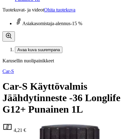
Tuotekuvat- ja videot
Ohita tuotekuva
Asiakasomistaja-alennus
-15 %
Avaa kuva suurempana
Karusellin nuolipainikkeet
Car-S
Car-S Käyttövalmis
Jäähdytinneste -36 Longlife
G12+ Punainen 1L
4,21 €