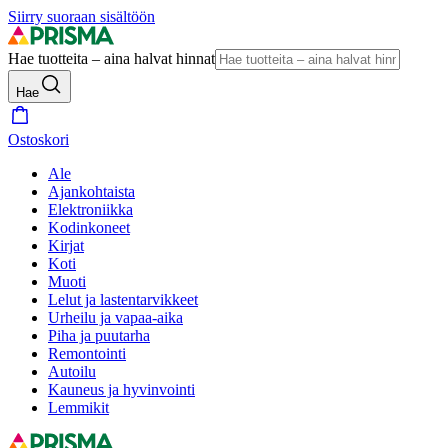
Siirry suoraan sisältöön
Hae tuotteita – aina halvat hinnat
Hae
Ostoskori
Ale
Ajankohtaista
Elektroniikka
Kodinkoneet
Kirjat
Koti
Muoti
Lelut ja lastentarvikkeet
Urheilu ja vapaa-aika
Piha ja puutarha
Remontointi
Autoilu
Kauneus ja hyvinvointi
Lemmikit