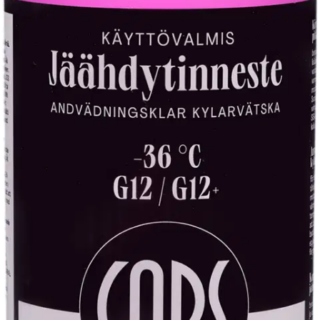
Tarkista myymäläsaatavuus
Tuotekuvaus
Käyttövalmis jäähdytinneste bensiini- ja dieselmoottoreihin. Sisältää
lisäaineita ruostumista ja vaahtoamista vastaan. Suojaa moottoria
jäätymiseltä -36 °C saakka.
Ominaisuudet
Käyttöturvallisuus