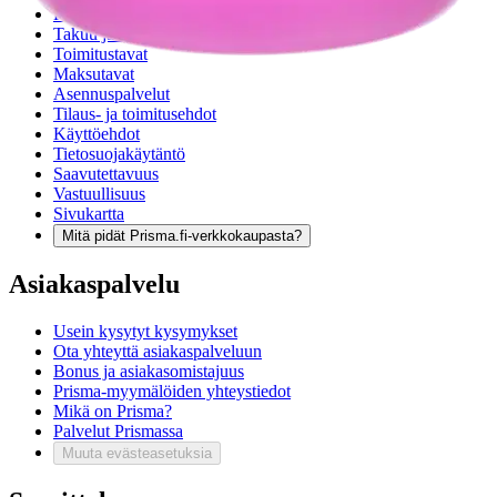
Reklamaatio
Takuu ja huolto
Toimitustavat
Maksutavat
Asennuspalvelut
Tilaus- ja toimitusehdot
Käyttöehdot
Tietosuojakäytäntö
Saavutettavuus
Vastuullisuus
Sivukartta
Mitä pidät Prisma.fi-verkkokaupasta?
Asiakaspalvelu
Usein kysytyt kysymykset
Ota yhteyttä asiakaspalveluun
Bonus ja asiakasomistajuus
Prisma-myymälöiden yhteystiedot
Mikä on Prisma?
Palvelut Prismassa
Muuta evästeasetuksia