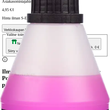
Asiakasomistajahinta
4,95 €/l
Hinta ilman S-Etukorttia:
4,95 €
Verkkokaupan hinta
Valitse toimitustapa
Nouto myymälästä
Toimitus
Ilmainen
Kotiin tai noutopisteeseen
Alk. 0 €
Siirry valitsemaan myymälä
Ilmainen toimitus yli 100 €:n tilauksille
Postin pakettiautomaattiin tai
palvelupisteeseen!
Etu ei koske Suuri‑lisäpalvelulla toimitettavia tuotteita.