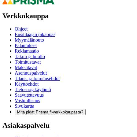
Verkkokauppa
Ohjeet
Ensitilaajan pikaopas
Myymälänouto
Palautukset
Reklamaatio
Takuu ja huolto
Toimitustavat
Maksutavat
Asennuspalvelut
Tilaus- ja toimitusehdot
Käyttöehdot
Tietosuojakäytäntö
Saavutettavuus
Vastuullisuus
Sivukartta
Mitä pidät Prisma.fi-verkkokaupasta?
Asiakaspalvelu