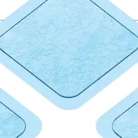
stin pakettiautomaattiin tai palvelupisteesee