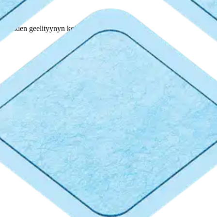
ään. Yhden geelityynyn koko 45 x 45mm.
oisi muuten parantaa, anna palautetta.