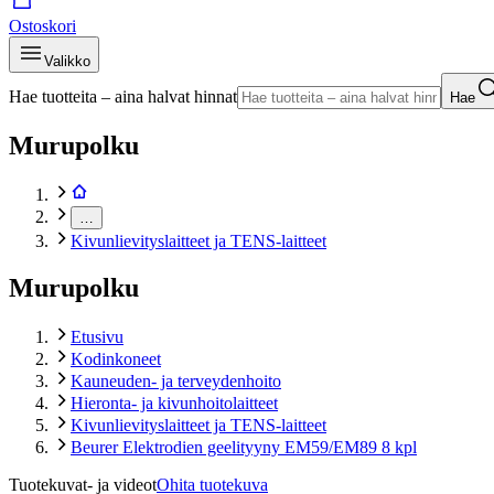
Ostoskori
Valikko
Hae tuotteita – aina halvat hinnat
Hae
Murupolku
…
Kivunlievityslaitteet ja TENS-laitteet
Murupolku
Etusivu
Kodinkoneet
Kauneuden- ja terveydenhoito
Hieronta- ja kivunhoitolaitteet
Kivunlievityslaitteet ja TENS-laitteet
Beurer Elektrodien geelityyny EM59/EM89 8 kpl
Tuotekuvat- ja videot
Ohita tuotekuva