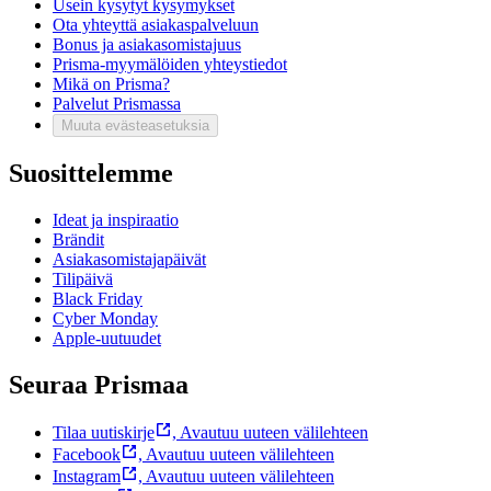
Usein kysytyt kysymykset
Ota yhteyttä asiakaspalveluun
Bonus ja asiakasomistajuus
Prisma-myymälöiden yhteystiedot
Mikä on Prisma?
Palvelut Prismassa
Muuta evästeasetuksia
Suosittelemme
Ideat ja inspiraatio
Brändit
Asiakasomistajapäivät
Tilipäivä
Black Friday
Cyber Monday
Apple-uutuudet
Seuraa Prismaa
Tilaa uutiskirje
,
Avautuu uuteen välilehteen
Facebook
,
Avautuu uuteen välilehteen
Instagram
,
Avautuu uuteen välilehteen