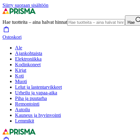
Siirry suoraan sisältöön
Hae tuotteita – aina halvat hinnat
Hae
Ostoskori
Ale
Ajankohtaista
Elektroniikka
Kodinkoneet
Kirjat
Koti
Muoti
Lelut ja lastentarvikkeet
Urheilu ja vapaa-aika
Piha ja puutarha
Remontointi
Autoilu
Kauneus ja hyvinvointi
Lemmikit