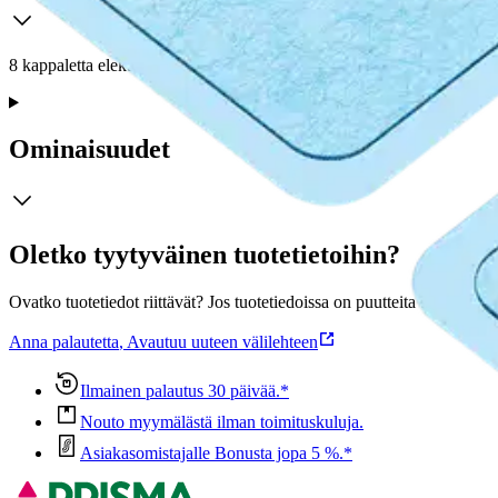
8 kappaletta elektrodien geelityynyjä EM59 ja EM89 kivun lievittäj
Ominaisuudet
Oletko tyytyväinen tuotetietoihin?
Ovatko tuotetiedot riittävät? Jos tuotetiedoissa on puutteita tai niitä v
Anna palautetta
,
Avautuu uuteen välilehteen
Ilmainen palautus 30 päivää.*
Nouto myymälästä ilman toimituskuluja.
Asiakasomistajalle Bonusta jopa 5 %.*