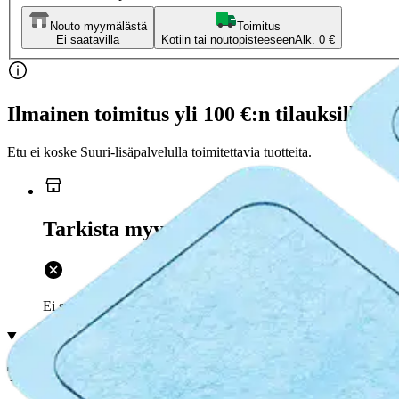
Nouto myymälästä
Toimitus
Ei saatavilla
Kotiin tai noutopisteeseen
Alk. 0 €
Ilmainen toimitus yli 100 €:n tilauksille Po
Etu ei koske Suuri‑lisäpalvelulla toimitettavia tuotteita.
Tarkista myymäläsaatavuus
Ei saatavilla
Tuotekuvaus