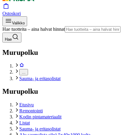
Ostoskori
Valikko
Hae tuotteita – aina halvat hinnat
Hae
Murupolku
…
Sauma- ja eritasolistat
Murupolku
Etusivu
Remontointi
Kodin pintamateriaalit
Listat
Sauma- ja eritasolistat
Alu saumalista sileä 5x40x1000 kulta