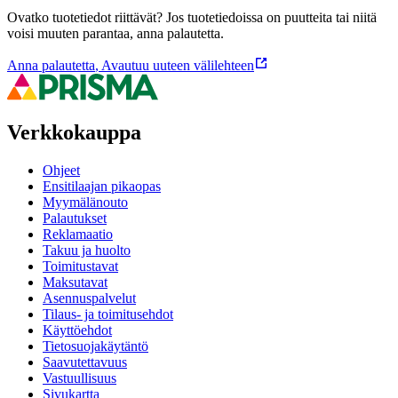
Ovatko tuotetiedot riittävät? Jos tuotetiedoissa on puutteita tai niitä
voisi muuten parantaa, anna palautetta.
Anna palautetta
,
Avautuu uuteen välilehteen
Verkkokauppa
Ohjeet
Ensitilaajan pikaopas
Myymälänouto
Palautukset
Reklamaatio
Takuu ja huolto
Toimitustavat
Maksutavat
Asennuspalvelut
Tilaus- ja toimitusehdot
Käyttöehdot
Tietosuojakäytäntö
Saavutettavuus
Vastuullisuus
Sivukartta