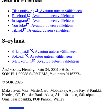
Tilaa uutiskirje
,
Avautuu uuteen välilehteen
Facebook
,
Avautuu uuteen välilehteen
Instagram
,
Avautuu uuteen välilehteen
YouTube
,
Avautuu uuteen välilehteen
TikTok
,
Avautuu uuteen välilehteen
S–ryhmä
S–kaupat.fi
,
Avautuu uuteen välilehteen
Sokos.fi
,
Avautuu uuteen välilehteen
S-Etukortti.fi
,
Avautuu uuteen välilehteen
Ässäkeskus, Fleminginkatu 34, 00510 Helsinki
SOK PL1 00088 S–RYHMÄ,
Y–tunnus 0116323–1
© SOK 2026
Maksutavat
:
Visa, MasterCard, MobilePay, Apple Pay, S-Pankki,
Nordea, OP, Danske Bank, Aktia, Ålandsbanken, Säästöpankki,
Oma Säästöpankki, POP Pankki, Walley