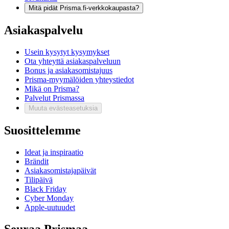
Mitä pidät Prisma.fi-verkkokaupasta?
Asiakaspalvelu
Usein kysytyt kysymykset
Ota yhteyttä asiakaspalveluun
Bonus ja asiakasomistajuus
Prisma-myymälöiden yhteystiedot
Mikä on Prisma?
Palvelut Prismassa
Muuta evästeasetuksia
Suosittelemme
Ideat ja inspiraatio
Brändit
Asiakasomistajapäivät
Tilipäivä
Black Friday
Cyber Monday
Apple-uutuudet
Seuraa Prismaa