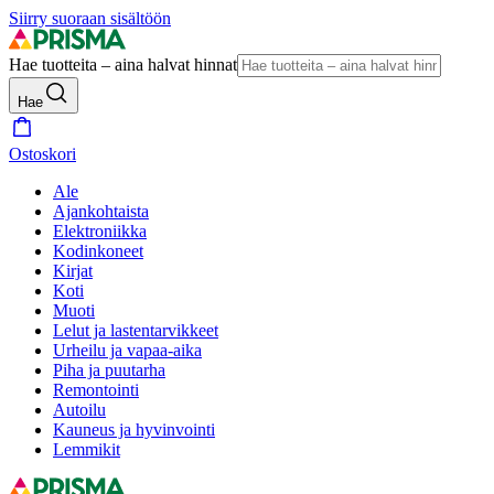
Siirry suoraan sisältöön
Hae tuotteita – aina halvat hinnat
Hae
Ostoskori
Ale
Ajankohtaista
Elektroniikka
Kodinkoneet
Kirjat
Koti
Muoti
Lelut ja lastentarvikkeet
Urheilu ja vapaa-aika
Piha ja puutarha
Remontointi
Autoilu
Kauneus ja hyvinvointi
Lemmikit