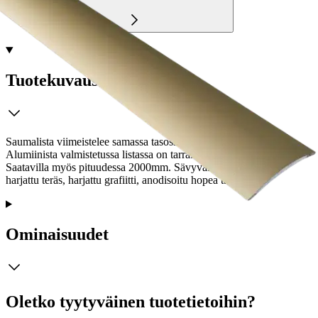
Tuotekuvaus
Saumalista viimeistelee samassa tasossa olevat lattiamateriaalit.
Alumiinista valmistetussa listassa on tarrakiinnitys. Profiili on sileä.
Saatavilla myös pituudessa 2000mm. Sävyvaihtoehtoina ovat
harjattu teräs, harjattu grafiitti, anodisoitu hopea tai kulta.
Ominaisuudet
Oletko tyytyväinen tuotetietoihin?