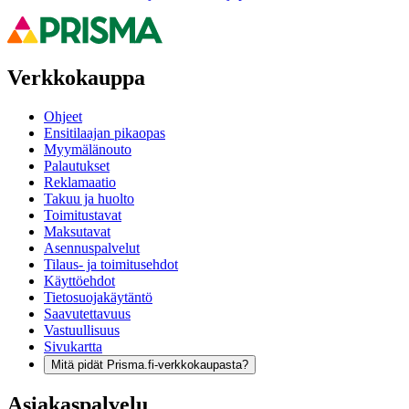
Verkkokauppa
Ohjeet
Ensitilaajan pikaopas
Myymälänouto
Palautukset
Reklamaatio
Takuu ja huolto
Toimitustavat
Maksutavat
Asennuspalvelut
Tilaus- ja toimitusehdot
Käyttöehdot
Tietosuojakäytäntö
Saavutettavuus
Vastuullisuus
Sivukartta
Mitä pidät Prisma.fi-verkkokaupasta?
Asiakaspalvelu