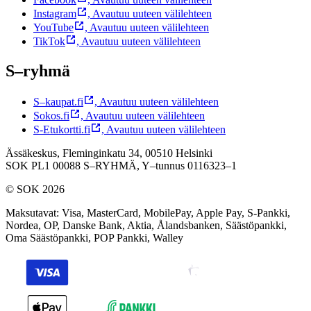
Instagram
,
Avautuu uuteen välilehteen
YouTube
,
Avautuu uuteen välilehteen
TikTok
,
Avautuu uuteen välilehteen
S–ryhmä
S–kaupat.fi
,
Avautuu uuteen välilehteen
Sokos.fi
,
Avautuu uuteen välilehteen
S-Etukortti.fi
,
Avautuu uuteen välilehteen
Ässäkeskus, Fleminginkatu 34, 00510 Helsinki
SOK PL1 00088 S–RYHMÄ,
Y–tunnus 0116323–1
© SOK 2026
Maksutavat
:
Visa, MasterCard, MobilePay, Apple Pay, S-Pankki,
Nordea, OP, Danske Bank, Aktia, Ålandsbanken, Säästöpankki,
Oma Säästöpankki, POP Pankki, Walley