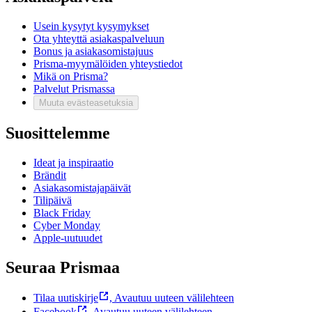
Usein kysytyt kysymykset
Ota yhteyttä asiakaspalveluun
Bonus ja asiakasomistajuus
Prisma-myymälöiden yhteystiedot
Mikä on Prisma?
Palvelut Prismassa
Muuta evästeasetuksia
Suosittelemme
Ideat ja inspiraatio
Brändit
Asiakasomistajapäivät
Tilipäivä
Black Friday
Cyber Monday
Apple-uutuudet
Seuraa Prismaa
Tilaa uutiskirje
,
Avautuu uuteen välilehteen
Facebook
,
Avautuu uuteen välilehteen