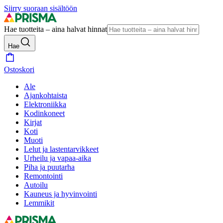
Siirry suoraan sisältöön
Hae tuotteita – aina halvat hinnat
Hae
Ostoskori
Ale
Ajankohtaista
Elektroniikka
Kodinkoneet
Kirjat
Koti
Muoti
Lelut ja lastentarvikkeet
Urheilu ja vapaa-aika
Piha ja puutarha
Remontointi
Autoilu
Kauneus ja hyvinvointi
Lemmikit