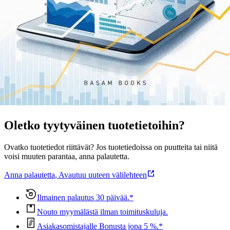
johtamisesta, datapohjaisesta tuote- ja palvelukehityksestä sekä
digitaalisten kyvykkyyksien rakentamisesta eri toimialoilta. Hän on
väitellyt tohtoriksi analytiikan arvonluonnista.
Näytä lisää
tuotekuvausta
Ominaisuudet
Oletko tyytyväinen tuotetietoihin?
Ovatko tuotetiedot riittävät? Jos tuotetiedoissa on puutteita tai niitä
voisi muuten parantaa, anna palautetta.
Anna palautetta
,
Avautuu uuteen välilehteen
Ilmainen palautus 30 päivää.*
Nouto myymälästä ilman toimituskuluja.
Asiakasomistajalle Bonusta jopa 5 %.*