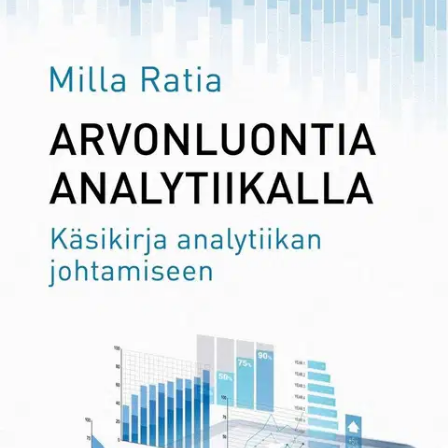
Ei saatavilla
Tuotekuvaus
Data ei ole uusi öljy, ellei sitä osata hyödyntää osana liiketoimintaa.
Onnistunut analytiikkajohtaminen sen sijaan valjastaa datasta
merkittävää arvoa liiketoiminnalle. Arvonluontia analytiikalla kertoo,
millaista arvoa analytiikasta voi syntyä ja mitkä ovat
menestyksekkään analytiikkajohtamisen edellytykset. Tarkastelu
pohjaa sekä akateemiseen tutkimukseen että käytännön
tapausesimerkkeihin eri toimialoilta.
Teos on monipuolinen alan
käsikirja ylimmälle yritysjohdolle ja päällikkötason henkilöille
suuressa tai keskisuuressa yrityksessä, toimialasta riippumatta. Se
avaa arvokkaita näkökulmia myös business intelligence (BI)- ja
analytiikkakonsultoinnin parissa työskenteleville sekä muille
analytiikan johtamisesta kiinnostuneille asiantuntijoille. Milla
Ratialla (FT, KTM) on laaja-alainen kokemus analytiikan