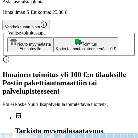
Asiakasomistajahinta
Hinta ilman S-Etukorttia:
25,80 €
Verkkokaupan hinta
Valitse toimitustapa
Nouto myymälästä
Toimitus
Ei saatavilla
Kotiin tai noutopisteeseen
Alk. 0 €
Ilmainen toimitus yli 100 €:n tilauksille
Postin pakettiautomaattiin tai
palvelupisteeseen!
Etu ei koske Suuri‑lisäpalvelulla toimitettavia tuotteita.
Tarkista myymäläsaatavuus