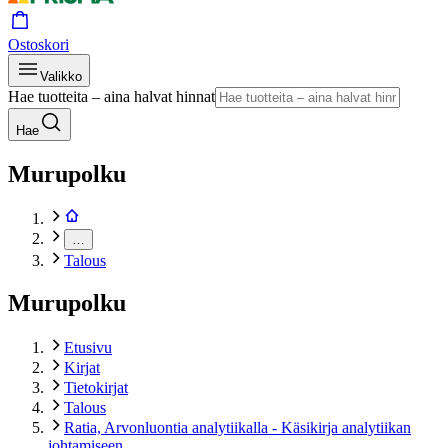
Ostoskori
Valikko
Hae tuotteita – aina halvat hinnat
Hae
Murupolku
…
Talous
Murupolku
Etusivu
Kirjat
Tietokirjat
Talous
Ratia, Arvonluontia analytiikalla - Käsikirja analytiikan
johtamiseen