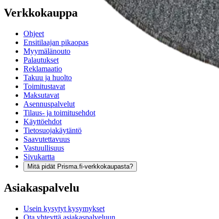
Verkkokauppa
Ohjeet
Ensitilaajan pikaopas
Myymälänouto
Palautukset
Reklamaatio
Takuu ja huolto
Toimitustavat
Maksutavat
Asennuspalvelut
Tilaus- ja toimitusehdot
Käyttöehdot
Tietosuojakäytäntö
Saavutettavuus
Vastuullisuus
Sivukartta
Mitä pidät Prisma.fi-verkkokaupasta?
Asiakaspalvelu
Usein kysytyt kysymykset
Ota yhteyttä asiakaspalveluun