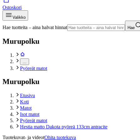
Ostoskori
Valikko
Hae tuotteita – aina halvat hinnat
Hae
Murupolku
…
Pyöreät matot
Murupolku
Etusivu
Koti
Matot
Isot matot
Pyöreät matot
Hestia matto Dakota pyöreä 133cm antracite
Tuotekuvat- ja videot
Ohita tuotekuva