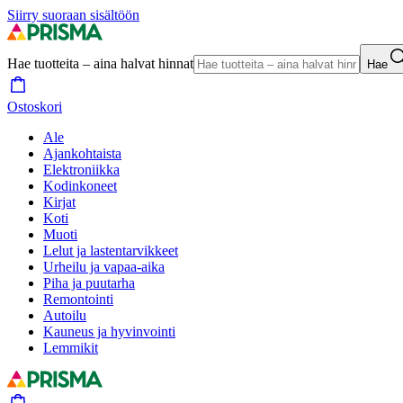
Siirry suoraan sisältöön
Hae tuotteita – aina halvat hinnat
Hae
Ostoskori
Ale
Ajankohtaista
Elektroniikka
Kodinkoneet
Kirjat
Koti
Muoti
Lelut ja lastentarvikkeet
Urheilu ja vapaa-aika
Piha ja puutarha
Remontointi
Autoilu
Kauneus ja hyvinvointi
Lemmikit