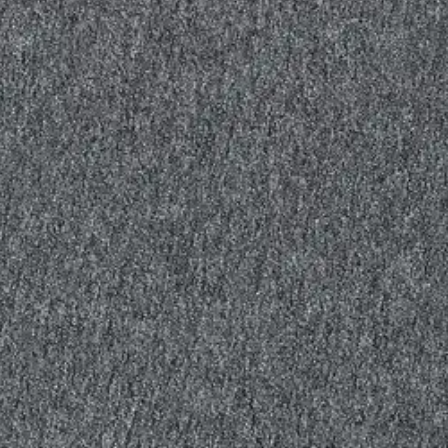
stin pakettiautomaattiin tai palvelupisteesee