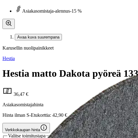
Asiakasomistaja-alennus
-15 %
Avaa kuva suurempana
Karusellin nuolipainikkeet
Hestia
Hestia matto Dakota pyöreä 133
36,47 €
Asiakasomistajahinta
Hinta ilman S-Etukorttia:
42,90 €
Verkkokaupan hinta
Valitse toimitustapa