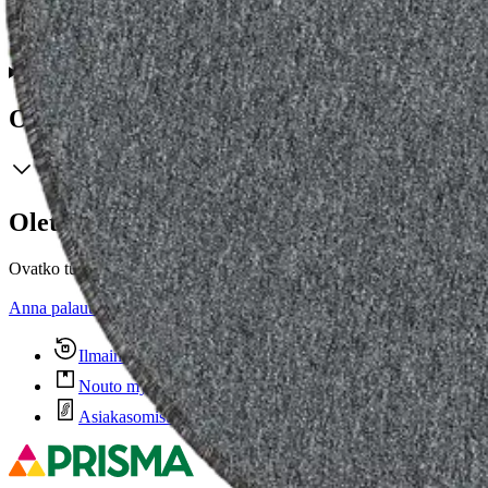
HESTIA Dakota -yleismatto on kestävä valinta. Dakota soveltuu kodin 
Ominaisuudet
Oletko tyytyväinen tuotetietoihin?
Ovatko tuotetiedot riittävät? Jos tuotetiedoissa on puutteita tai niitä v
Anna palautetta
,
Avautuu uuteen välilehteen
Ilmainen palautus 30 päivää.*
Nouto myymälästä ilman toimituskuluja.
Asiakasomistajalle Bonusta jopa 5 %.*