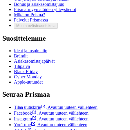
Bonus ja asiakasomistajuus
Prisma-myymälöiden yhteystiedot
Mikä on Prisma?
Palvelut Prismassa
Muuta evästeasetuksia
Suosittelemme
Ideat ja inspiraatio
Brändit
Asiakasomistajapäivät
Tilipäivä
Black Friday
Cyber Monday
Apple-uutuudet
Seuraa Prismaa
Tilaa uutiskirje
,
Avautuu uuteen välilehteen
Facebook
,
Avautuu uuteen välilehteen
Instagram
,
Avautuu uuteen välilehteen
YouTube
,
Avautuu uuteen välilehteen