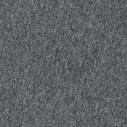
kaikkiin sisätiloihin. Kestävä kumilateksipohja pitää maton hyvin paik
oisi muuten parantaa, anna palautetta.