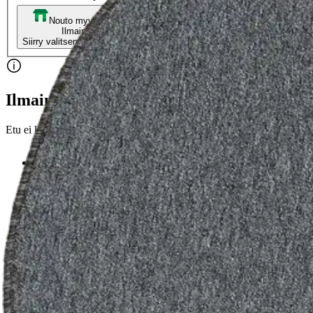
Nouto myymälästä
Toimitus
Ilmainen
Kotiin tai noutopisteeseen
Alk. 4,95 €
Siirry valitsemaan myymälä
Ilmainen toimitus yli 100 €:n tilauksille Po
Etu ei koske Suuri‑lisäpalvelulla toimitettavia tuotteita.
Tarkista myymäläsaatavuus
Tuotekuvaus