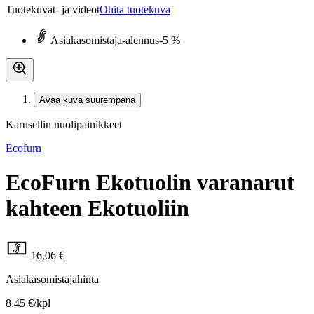
Tuotekuvat- ja videot
Ohita tuotekuva
Asiakasomistaja-alennus
-5 %
Avaa kuva suurempana
Karusellin nuolipainikkeet
Ecofurn
EcoFurn Ekotuolin varanarut
kahteen Ekotuoliin
16,06 €
Asiakasomistajahinta
8,45 €/kpl