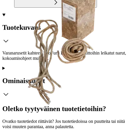
Tuotekuvaus
Varanarusetit kahteen EcoFurn Ekotuoliin. Mittoihin leikatut narut,
kokoamisohjeet mukana.
Ominaisuudet
Oletko tyytyväinen tuotetietoihin?
Ovatko tuotetiedot riittävät? Jos tuotetiedoissa on puutteita tai niitä
voisi muuten parantaa, anna palautetta.