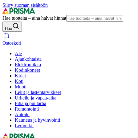
Siirry suoraan sisältöön
Hae tuotteita – aina halvat hinnat
Hae
Ostoskori
Ale
Ajankohtaista
Elektroniikka
Kodinkoneet
Kirjat
Koti
Muoti
Lelut ja lastentarvikkeet
Urheilu ja vapaa-aika
Piha ja puutarha
Remontointi
Autoilu
Kauneus ja hyvinvointi
Lemmikit