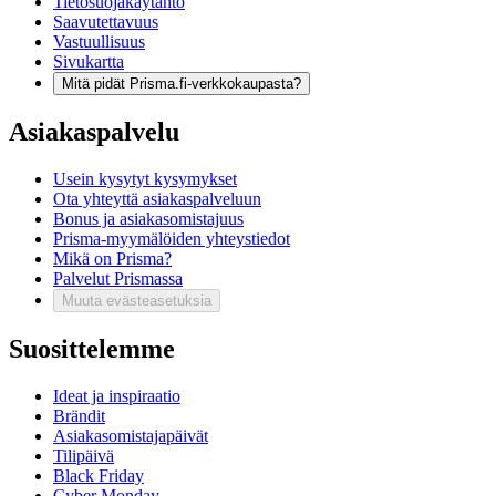
Tietosuojakäytäntö
Saavutettavuus
Vastuullisuus
Sivukartta
Mitä pidät Prisma.fi-verkkokaupasta?
Asiakaspalvelu
Usein kysytyt kysymykset
Ota yhteyttä asiakaspalveluun
Bonus ja asiakasomistajuus
Prisma-myymälöiden yhteystiedot
Mikä on Prisma?
Palvelut Prismassa
Muuta evästeasetuksia
Suosittelemme
Ideat ja inspiraatio
Brändit
Asiakasomistajapäivät
Tilipäivä
Black Friday
Cyber Monday