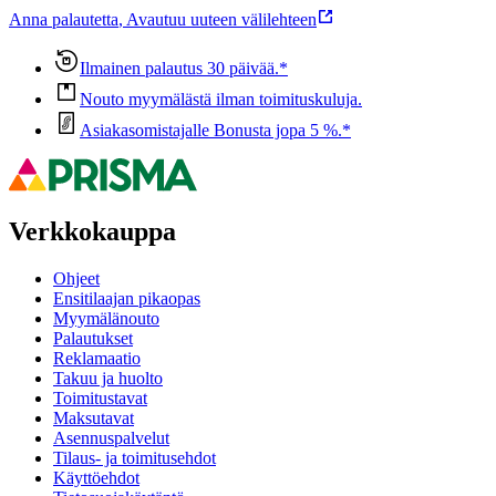
Anna palautetta
,
Avautuu uuteen välilehteen
Ilmainen palautus 30 päivää.*
Nouto myymälästä ilman toimituskuluja.
Asiakasomistajalle Bonusta jopa 5 %.*
Verkkokauppa
Ohjeet
Ensitilaajan pikaopas
Myymälänouto
Palautukset
Reklamaatio
Takuu ja huolto
Toimitustavat
Maksutavat
Asennuspalvelut
Tilaus- ja toimitusehdot
Käyttöehdot