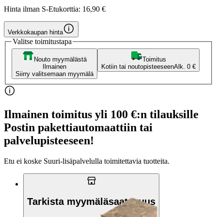
Hinta ilman S-Etukorttia:
16,90 €
Verkkokaupan hinta
Valitse toimitustapa
Nouto myymälästä
Toimitus
Ilmainen
Kotiin tai noutopisteeseen
Alk. 0 €
Siirry valitsemaan myymälä
Ilmainen toimitus yli 100 €:n tilauksille
Postin pakettiautomaattiin tai
palvelupisteeseen!
Etu ei koske Suuri‑lisäpalvelulla toimitettavia tuotteita.
Tarkista myymäläsaatavuus