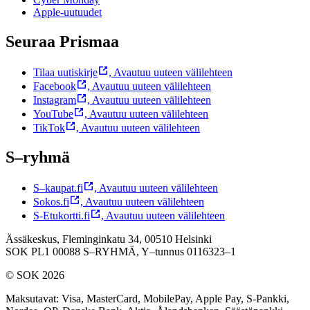
Apple-uutuudet
Seuraa Prismaa
Tilaa uutiskirje
,
Avautuu uuteen välilehteen
Facebook
,
Avautuu uuteen välilehteen
Instagram
,
Avautuu uuteen välilehteen
YouTube
,
Avautuu uuteen välilehteen
TikTok
,
Avautuu uuteen välilehteen
S–ryhmä
S–kaupat.fi
,
Avautuu uuteen välilehteen
Sokos.fi
,
Avautuu uuteen välilehteen
S-Etukortti.fi
,
Avautuu uuteen välilehteen
Ässäkeskus, Fleminginkatu 34, 00510 Helsinki
SOK PL1 00088 S–RYHMÄ,
Y–tunnus 0116323–1
© SOK 2026
Maksutavat
:
Visa, MasterCard, MobilePay, Apple Pay, S-Pankki,