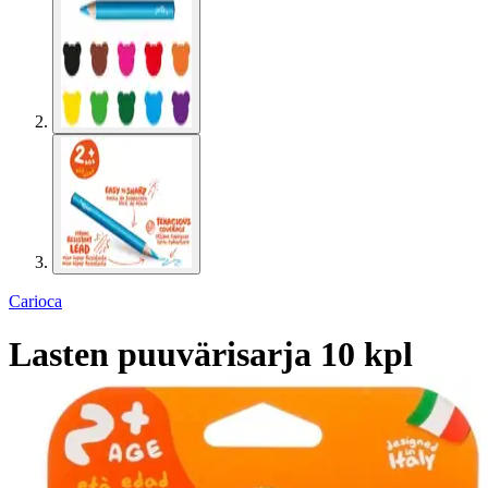
Carioca
Lasten puuvärisarja 10 kpl
Carioca Baby +2 vuotialle
5,91 €