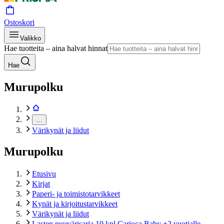
Ostoskori
Valikko
Hae tuotteita – aina halvat hinnat
Hae
Murupolku
…
Värikynät ja liidut
Murupolku
Etusivu
Kirjat
Paperi- ja toimistotarvikkeet
Kynät ja kirjoitustarvikkeet
Värikynät ja liidut
Lasten puuvärisarja 10 kpl Carioca Baby +2 vuotialle