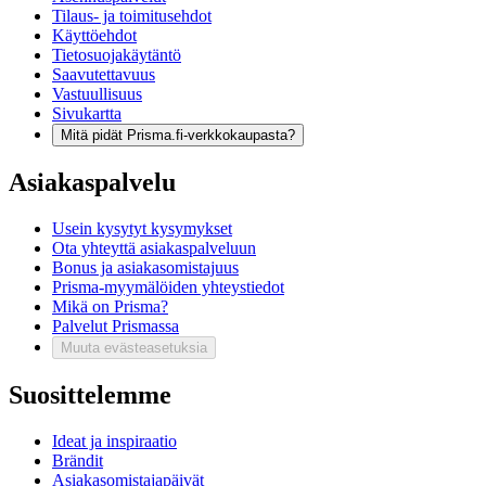
Tilaus- ja toimitusehdot
Käyttöehdot
Tietosuojakäytäntö
Saavutettavuus
Vastuullisuus
Sivukartta
Mitä pidät Prisma.fi-verkkokaupasta?
Asiakaspalvelu
Usein kysytyt kysymykset
Ota yhteyttä asiakaspalveluun
Bonus ja asiakasomistajuus
Prisma-myymälöiden yhteystiedot
Mikä on Prisma?
Palvelut Prismassa
Muuta evästeasetuksia
Suosittelemme
Ideat ja inspiraatio
Brändit
Asiakasomistajapäivät