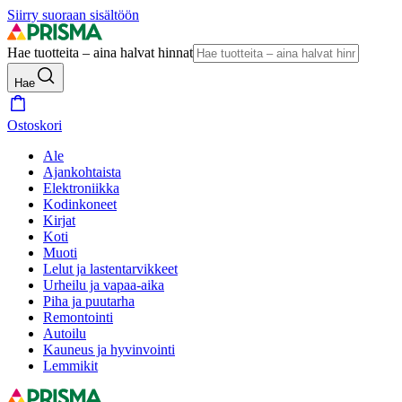
Siirry suoraan sisältöön
Hae tuotteita – aina halvat hinnat
Hae
Ostoskori
Ale
Ajankohtaista
Elektroniikka
Kodinkoneet
Kirjat
Koti
Muoti
Lelut ja lastentarvikkeet
Urheilu ja vapaa-aika
Piha ja puutarha
Remontointi
Autoilu
Kauneus ja hyvinvointi
Lemmikit