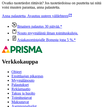
Ovatko tuotetiedot riittävät? Jos tuotetiedoissa on puutteita tai niitä
voisi muuten parantaa, anna palautetta.
Anna palautetta
,
Avautuu uuteen välilehteen
Ilmainen palautus 30 päivää.*
Nouto myymälästä ilman toimituskuluja.
Asiakasomistajalle Bonusta jopa 5 %.*
Verkkokauppa
Ohjeet
Ensitilaajan pikaopas
Myymälänouto
Palautukset
Reklamaatio
Takuu ja huolto
Toimitustavat
Maksutavat
Asennuspalvelut