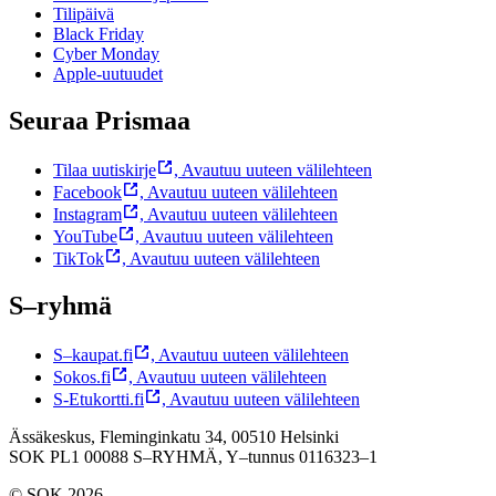
Tilipäivä
Black Friday
Cyber Monday
Apple-uutuudet
Seuraa Prismaa
Tilaa uutiskirje
,
Avautuu uuteen välilehteen
Facebook
,
Avautuu uuteen välilehteen
Instagram
,
Avautuu uuteen välilehteen
YouTube
,
Avautuu uuteen välilehteen
TikTok
,
Avautuu uuteen välilehteen
S–ryhmä
S–kaupat.fi
,
Avautuu uuteen välilehteen
Sokos.fi
,
Avautuu uuteen välilehteen
S-Etukortti.fi
,
Avautuu uuteen välilehteen
Ässäkeskus, Fleminginkatu 34, 00510 Helsinki
SOK PL1 00088 S–RYHMÄ,
Y–tunnus 0116323–1
© SOK 2026