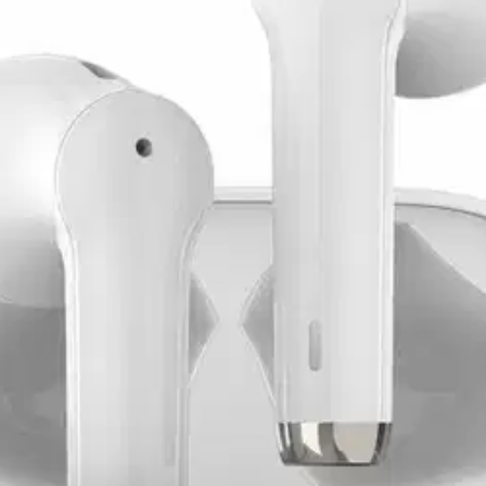
stin pakettiautomaattiin tai palvelupisteesee