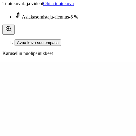
Tuotekuvat- ja videot
Ohita tuotekuva
Asiakasomistaja-alennus
-5 %
Avaa kuva suurempana
Karusellin nuolipainikkeet
Westend
Bluetooth nappikuulokkeet We
47,45 €
Asiakasomistajahinta
Hinta ilman S-Etukorttia:
49,95 €
Verkkokaupan hinta