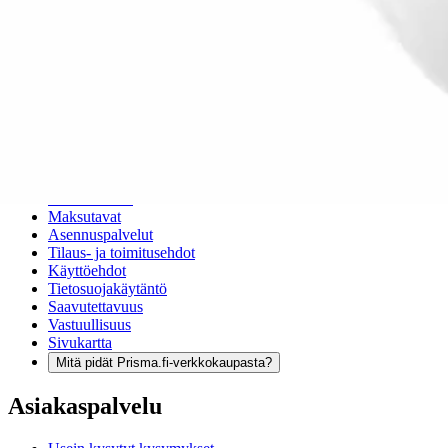
Verkkokauppa
Ohjeet
Ensitilaajan pikaopas
Myymälänouto
Palautukset
Reklamaatio
Takuu ja huolto
Toimitustavat
Maksutavat
Asennuspalvelut
Tilaus- ja toimitusehdot
Käyttöehdot
Tietosuojakäytäntö
Saavutettavuus
Vastuullisuus
Sivukartta
Mitä pidät Prisma.fi-verkkokaupasta?
Asiakaspalvelu