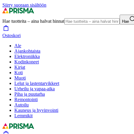
Siirry suoraan sisältöön
Hae tuotteita – aina halvat hinnat
Hae
Ostoskori
Ale
Ajankohtaista
Elektroniikka
Kodinkoneet
Kirjat
Koti
Muoti
Lelut ja lastentarvikkeet
Urheilu ja vapaa-aika
Piha ja puutarha
Remontointi
Autoilu
Kauneus ja hyvinvointi
Lemmikit