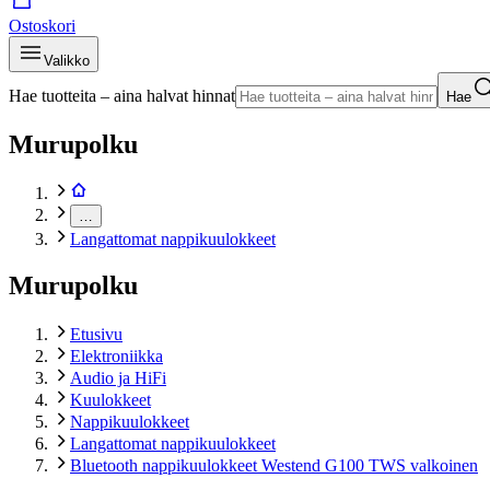
Ostoskori
Valikko
Hae tuotteita – aina halvat hinnat
Hae
Murupolku
…
Langattomat nappikuulokkeet
Murupolku
Etusivu
Elektroniikka
Audio ja HiFi
Kuulokkeet
Nappikuulokkeet
Langattomat nappikuulokkeet
Bluetooth nappikuulokkeet Westend G100 TWS valkoinen