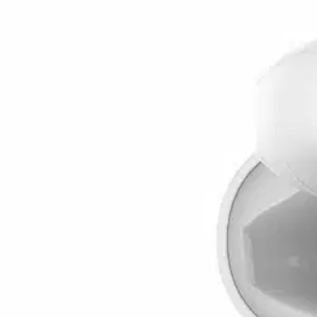
Hinta ja saatavuus voivat vaihdella myymälöittäin
Valitse toimitustapa
Nouto myymälästä
Toimitus
Ei saatavilla
Ei saatavilla
Ilmainen toimitus yli 100 €:n tilauksille Po
Etu ei koske Suuri‑lisäpalvelulla toimitettavia tuotteita.
Tarkista myymäläsaatavuus
Tuotekuvaus