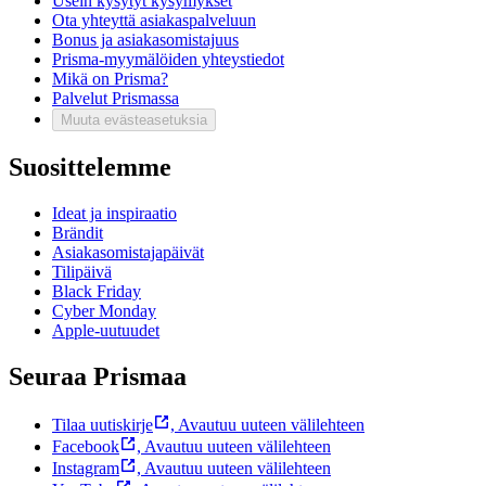
Usein kysytyt kysymykset
Ota yhteyttä asiakaspalveluun
Bonus ja asiakasomistajuus
Prisma-myymälöiden yhteystiedot
Mikä on Prisma?
Palvelut Prismassa
Muuta evästeasetuksia
Suosittelemme
Ideat ja inspiraatio
Brändit
Asiakasomistajapäivät
Tilipäivä
Black Friday
Cyber Monday
Apple-uutuudet
Seuraa Prismaa
Tilaa uutiskirje
,
Avautuu uuteen välilehteen
Facebook
,
Avautuu uuteen välilehteen
Instagram
,
Avautuu uuteen välilehteen