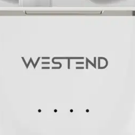
ue wireless (TWS) -kuuloke. Kuulokkeissa on bluetooth AAC ja A2DP 
oelementit ja huippuluokan mikrofonit tarjoavat hyvän suorituskyvyn j
etooth BT5.
3 -tekniikka takaa pitkän kantaman äänilähteeseen. Voit kuu
äyteen 4-5 kertaa. Kuljetusrasian lataaminen kestää 90 min. Molemmat 
uuttuu stereosta monoksi. Kuulokkeiden äänimaailma on suunniteltu ma
ulokkeiden äänen mieleiseksesi. Mieluinen äänensävy löytyy helposti. E
oisi muuten parantaa, anna palautetta.