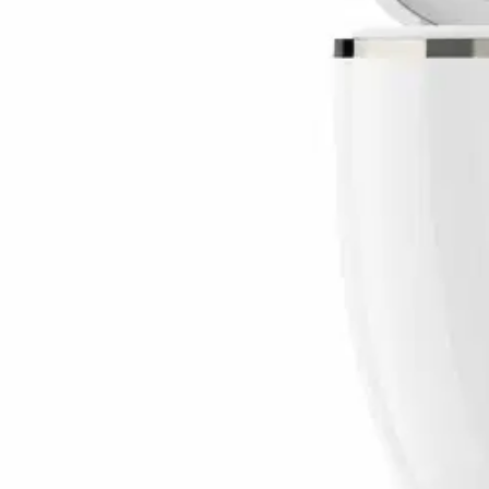
Westend G100 on uusimmalla Bluetooth 5.3 -tekniikalla toimiva tr
minkä ansiosta puheluääni on erinomainen ja virheetön. 13 mm:n kalv
käytössä monipuoliset hipaisutoiminnot kuulokkeiden sangoissa. Blu
tuntia. Kuljetusrasian pikalatauksen avulla kuulokkeet voi ladata t
tukee myös kummankin kuulokkeen käyttöä yksinään. Tällöin yhteys m
myös hyvin puhelimen ääniasetuksia, joten voit halutessasi säätää ku
Näytä lisää
tuotekuvausta
Ominaisuudet
Oletko tyytyväinen tuotetietoihin?
Ovatko tuotetiedot riittävät? Jos tuotetiedoissa on puutteita tai niitä v
Anna palautetta
,
Avautuu uuteen välilehteen