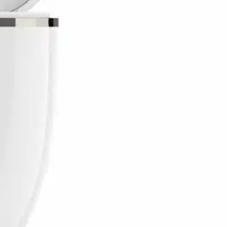
codekit. Kuulokkeissa on myös passiivinen CVC-kohinanvaimennus,
oka tilanteeseen. Kuulokkeiden ja äänilähteen ohjaukseen ovat
nnella musiikkia tai puhua puhelimessa yhtäjaksoisesti noin 6-8
kuulokkeet muodostavat yhteyden suoraan puhelimeen ja DSP-tekniikka
hdollisimman avaraksi ja täyteläiseksi. Kuulokkeiden ääni tottelee
rinomaiset kuulokkeet sekä puheluihin että laajaan mediakäyttöön.