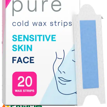
Veet Pure kylmävahaliuskat poistavat kasvojen ihokarvat juurineen.
Herkälle iholle suunnitellut vahaliuskat sisältävät mahdollisimman
vähän ainesosia ja ne pitävät kasvojesi ihosi sileänä jopa 28 päivän
ajan. Pakkaus sisältää 20 vahaliuskaa ja 4 Perfect Finish -
puhdistuspyyhettä.
Ominaisuudet
Oletko tyytyväinen tuotetietoihin?
Ovatko tuotetiedot riittävät? Jos tuotetiedoissa on puutteita tai niitä
voisi muuten parantaa, anna palautetta.
Anna palautetta
,
Avautuu uuteen välilehteen