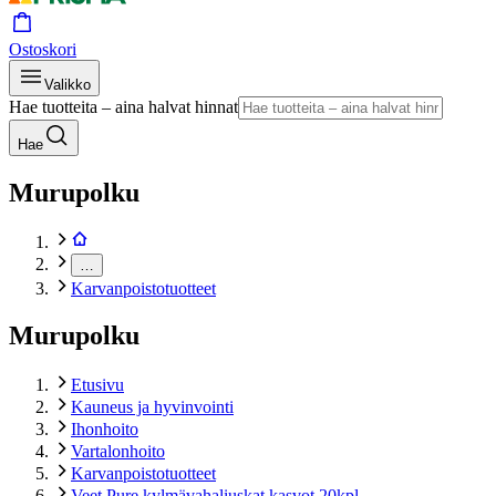
Ostoskori
Valikko
Hae tuotteita – aina halvat hinnat
Hae
Murupolku
…
Karvanpoistotuotteet
Murupolku
Etusivu
Kauneus ja hyvinvointi
Ihonhoito
Vartalonhoito
Karvanpoistotuotteet
Veet Pure kylmävahaliuskat kasvot 20kpl