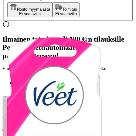
Nouto myymälästä
Toimitus
Ei saatavilla
Ei saatavilla
Ilmainen toimitus yli 100 €:n tilauksille
Postin pakettiautomaattiin tai
palvelupisteeseen!
Etu ei koske Suuri‑lisäpalvelulla toimitettavia tuotteita.
Tarkista myymäläsaatavuus
Tuotekuvaus