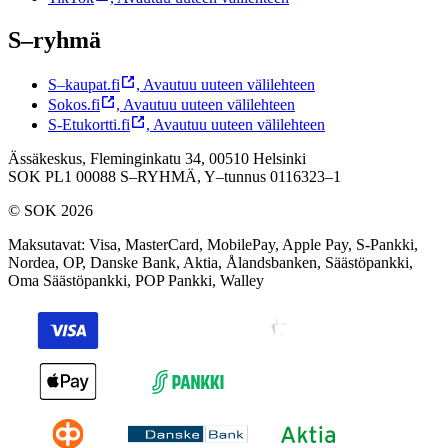
S–ryhmä
S–kaupat.fi
,
Avautuu uuteen välilehteen
Sokos.fi
,
Avautuu uuteen välilehteen
S-Etukortti.fi
,
Avautuu uuteen välilehteen
Ässäkeskus, Fleminginkatu 34, 00510 Helsinki
SOK PL1 00088 S–RYHMÄ,
Y–tunnus 0116323–1
© SOK 2026
Maksutavat
:
Visa, MasterCard, MobilePay, Apple Pay, S-Pankki,
Nordea, OP, Danske Bank, Aktia, Ålandsbanken, Säästöpankki,
Oma Säästöpankki, POP Pankki, Walley