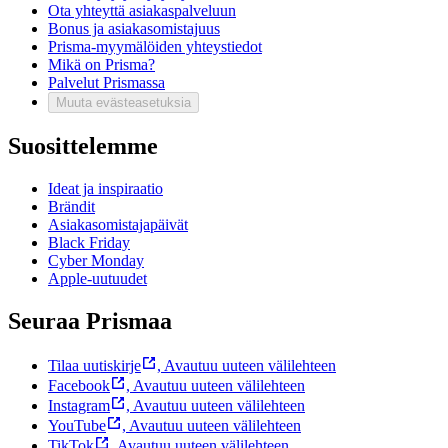
Ota yhteyttä asiakaspalveluun
Bonus ja asiakasomistajuus
Prisma-myymälöiden yhteystiedot
Mikä on Prisma?
Palvelut Prismassa
Muuta evästeasetuksia
Suosittelemme
Ideat ja inspiraatio
Brändit
Asiakasomistajapäivät
Black Friday
Cyber Monday
Apple-uutuudet
Seuraa Prismaa
Tilaa uutiskirje
,
Avautuu uuteen välilehteen
Facebook
,
Avautuu uuteen välilehteen
Instagram
,
Avautuu uuteen välilehteen
YouTube
,
Avautuu uuteen välilehteen
TikTok
,
Avautuu uuteen välilehteen