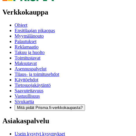
Verkkokauppa
Ohjeet
Ensitilaajan pikaopas
Myymälänouto
Palautukset
Reklamaatio
Takuu ja huolto
Toimitustavat
Maksutavat
Asennuspalvelut
Tilaus- ja toimitusehdot
Käyttöehdot
Tietosuojakäytäntö
Saavutettavuus
Vastuullisuus
Sivukartta
Mitä pidät Prisma.fi-verkkokaupasta?
Asiakaspalvelu
Usein kysytyt kysymykset