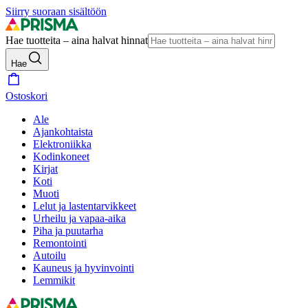
Siirry suoraan sisältöön
Hae tuotteita – aina halvat hinnat
Hae
Ostoskori
Ale
Ajankohtaista
Elektroniikka
Kodinkoneet
Kirjat
Koti
Muoti
Lelut ja lastentarvikkeet
Urheilu ja vapaa-aika
Piha ja puutarha
Remontointi
Autoilu
Kauneus ja hyvinvointi
Lemmikit