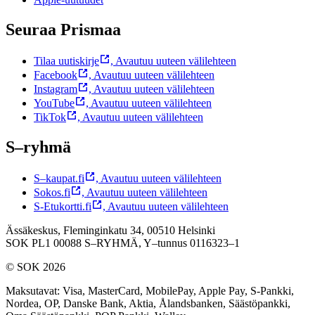
Seuraa Prismaa
Tilaa uutiskirje
,
Avautuu uuteen välilehteen
Facebook
,
Avautuu uuteen välilehteen
Instagram
,
Avautuu uuteen välilehteen
YouTube
,
Avautuu uuteen välilehteen
TikTok
,
Avautuu uuteen välilehteen
S–ryhmä
S–kaupat.fi
,
Avautuu uuteen välilehteen
Sokos.fi
,
Avautuu uuteen välilehteen
S-Etukortti.fi
,
Avautuu uuteen välilehteen
Ässäkeskus, Fleminginkatu 34, 00510 Helsinki
SOK PL1 00088 S–RYHMÄ,
Y–tunnus 0116323–1
© SOK 2026
Maksutavat
:
Visa, MasterCard, MobilePay, Apple Pay, S-Pankki,
Nordea, OP, Danske Bank, Aktia, Ålandsbanken, Säästöpankki,