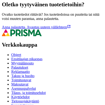
Oletko tyytyväinen tuotetietoihin?
Ovatko tuotetiedot riittävät? Jos tuotetiedoissa on puutteita tai niitä
voisi muuten parantaa, anna palautetta.
Anna palautetta
,
Avautuu uuteen välilehteen
Verkkokauppa
Ohjeet
Ensitilaajan pikaopas
Myymälänouto
Palautukset
Reklamaatio
Takuu ja huolto
Toimitustavat
Maksutavat
Asennuspalvelut
Tilaus- ja toimitusehdot
Käyttöehdot
Tietosuojakäytäntö