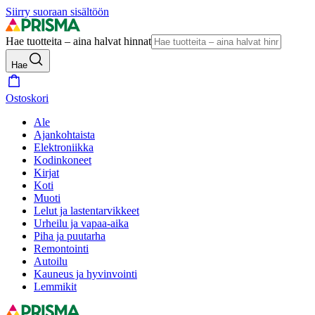
Siirry suoraan sisältöön
Hae tuotteita – aina halvat hinnat
Hae
Ostoskori
Ale
Ajankohtaista
Elektroniikka
Kodinkoneet
Kirjat
Koti
Muoti
Lelut ja lastentarvikkeet
Urheilu ja vapaa-aika
Piha ja puutarha
Remontointi
Autoilu
Kauneus ja hyvinvointi
Lemmikit