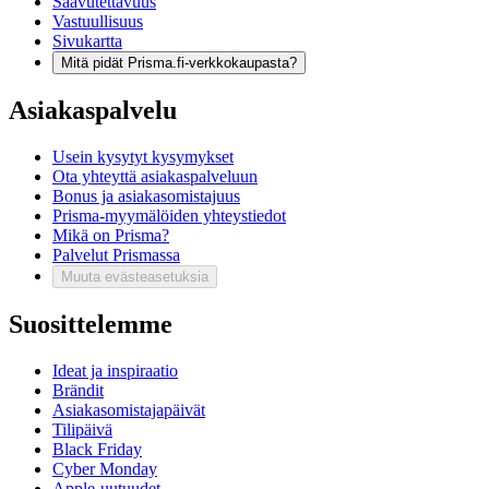
Saavutettavuus
Vastuullisuus
Sivukartta
Mitä pidät Prisma.fi-verkkokaupasta?
Asiakaspalvelu
Usein kysytyt kysymykset
Ota yhteyttä asiakaspalveluun
Bonus ja asiakasomistajuus
Prisma-myymälöiden yhteystiedot
Mikä on Prisma?
Palvelut Prismassa
Muuta evästeasetuksia
Suosittelemme
Ideat ja inspiraatio
Brändit
Asiakasomistajapäivät
Tilipäivä
Black Friday
Cyber Monday
Apple-uutuudet