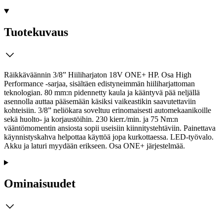
Tuotekuvaus
Räikkäväännin 3/8” Hiiliharjaton 18V ONE+ HP. Osa High
Performance -sarjaa, sisältäen edistyneimmän hiiliharjattoman
teknologian. 80 mm:n pidennetty kaula ja kääntyvä pää neljällä
asennolla auttaa pääsemään käsiksi vaikeastikin saavutettaviin
kohteisiin. 3/8” neliökara soveltuu erinomaisesti automekaanikoille
sekä huolto- ja korjaustöihin. 230 kierr./min. ja 75 Nm:n
vääntömomentin ansiosta sopii useisiin kiinnitystehtäviin. Painettava
käynnistyskahva helpottaa käyttöä jopa kurkottaessa. LED-työvalo.
Akku ja laturi myydään erikseen. Osa ONE+ järjestelmää.
Ominaisuudet