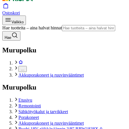
Ostoskori
Valikko
Hae tuotteita – aina halvat hinnat
Hae
Murupolku
…
Akkuporakoneet ja ruuvinvääntimet
Murupolku
Etusivu
Remontointi
Sähkötyökalut ja tarvikkeet
Porakoneet
Akkuporakoneet ja ruuvinvääntimet
Ryobi 18V räikkäväännin 3/8” RRW1838X-0