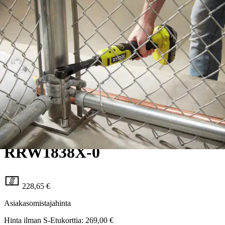
Ryobi
Ryobi 18V räikkäväännin 3/8”
RRW1838X-0
228,65 €
Asiakasomistajahinta
Hinta ilman S-Etukorttia:
269,00 €