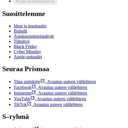
Muuta evästeasetuksia
Suosittelemme
Ideat ja inspiraatio
Brändit
Asiakasomistajapäivät
Tilipäivä
Black Friday
Cyber Monday
Apple-uutuudet
Seuraa Prismaa
Tilaa uutiskirje
,
Avautuu uuteen välilehteen
Facebook
,
Avautuu uuteen välilehteen
Instagram
,
Avautuu uuteen välilehteen
YouTube
,
Avautuu uuteen välilehteen
TikTok
,
Avautuu uuteen välilehteen
S–ryhmä