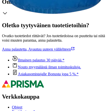
Ominaisuudet
Oletko tyytyväinen tuotetietoihin?
Ovatko tuotetiedot riittävät? Jos tuotetiedoissa on puutteita tai niitä
voisi muuten parantaa, anna palautetta.
Anna palautetta
,
Avautuu uuteen välilehteen
Ilmainen palautus 30 päivää.*
Nouto myymälästä ilman toimituskuluja.
Asiakasomistajalle Bonusta jopa 5 %.*
Verkkokauppa
Ohjeet