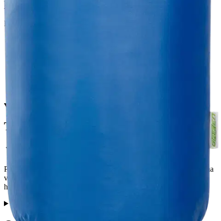
palvelupisteeseen!
Etu ei koske Suuri‑lisäpalvelulla toimitettavia tuotteita.
Tarkista myymäläsaatavuus
Tuotekuvaus
Pieni ja kevyt kuivasäkki 10L kestävästä materiaalista. Säkki suojaa
vaatteet ja tavarat pölyltä ja kosteudelta ja niiden avulla on tavarat
helppo pitää järjestyksessä.