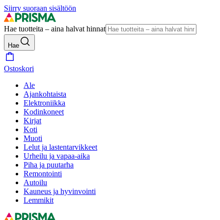
Siirry suoraan sisältöön
Hae tuotteita – aina halvat hinnat
Hae
Ostoskori
Ale
Ajankohtaista
Elektroniikka
Kodinkoneet
Kirjat
Koti
Muoti
Lelut ja lastentarvikkeet
Urheilu ja vapaa-aika
Piha ja puutarha
Remontointi
Autoilu
Kauneus ja hyvinvointi
Lemmikit