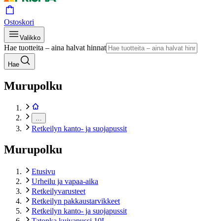
Ostoskori
Valikko
Hae tuotteita – aina halvat hinnat
Hae
Murupolku
…
Retkeilyn kanto- ja suojapussit
Murupolku
Etusivu
Urheilu ja vapaa-aika
Retkeilyvarusteet
Retkeilyn pakkaustarvikkeet
Retkeilyn kanto- ja suojapussit
Tatonka kuivapussi 10L