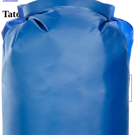
Tatonka kuivapussi 10L
11,01 €
Asiakasomistajahinta
Hinta ilman S-Etukorttia:
12,95 €
Verkkokaupan hinta
Valitse toimitustapa
Nouto myymälästä
Toimitus
Ilmainen
Kotiin tai noutopisteeseen
Alk. 0 €
Siirry valitsemaan myymälä
Ilmainen toimitus yli 100 €:n tilauksille
Postin pakettiautomaattiin tai