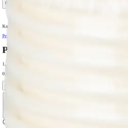
Avaa kuva suurempana
Karusellin nuolipainikkeet
Procos
Procos Rainbow Party FSC kar
1,49 €
0,19 €/kpl
Verkkokaupan hinta
Valitse toimitustapa
Nouto myymälästä
Toimitus
Ilmainen
Ei saatavilla
Siirry valitsemaan myymälä