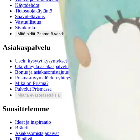
Käyttöehdot
Tietosuojakäytäntö
Saavutettavuus
Vastuullisuus
Sivukartta
Mitä pidät Prisma.fi-verkkokaupasta?
Asiakaspalvelu
Usein kysytyt kysymykset
Ota yhteyttä asiakaspalveluun
Bonus ja asiakasomistajuus
Prisma-myymälöiden yhteystiedot
Mikä on Prisma?
Palvelut Prismassa
Muuta evästeasetuksia
Suosittelemme
Ideat ja inspiraatio
Brändit
Asiakasomistajapäivät
Tilipäivä