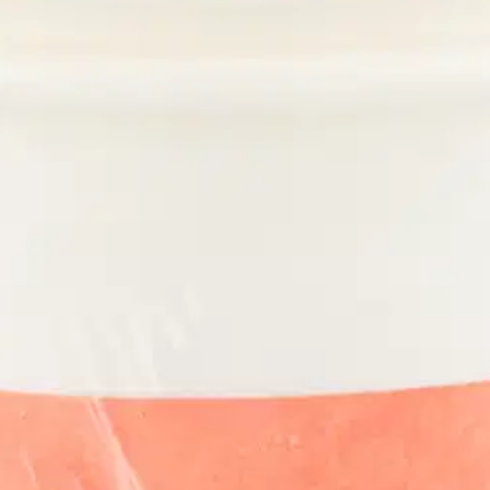
stin pakettiautomaattiin tai palvelupisteesee