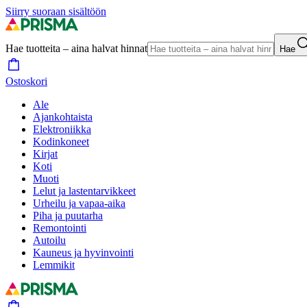
Siirry suoraan sisältöön
Hae tuotteita – aina halvat hinnat
Hae
Ostoskori
Ale
Ajankohtaista
Elektroniikka
Kodinkoneet
Kirjat
Koti
Muoti
Lelut ja lastentarvikkeet
Urheilu ja vapaa-aika
Piha ja puutarha
Remontointi
Autoilu
Kauneus ja hyvinvointi
Lemmikit