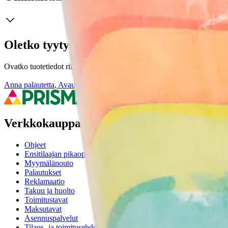
Oletko tyytyväinen tuotetietoihin?
Ovatko tuotetiedot riittävät? Jos tuotetiedoissa on puutteita tai niitä v
Anna palautetta
,
Avautuu uuteen välilehteen
Verkkokauppa
Ohjeet
Ensitilaajan pikaopas
Myymälänouto
Palautukset
Reklamaatio
Takuu ja huolto
Toimitustavat
Maksutavat
Asennuspalvelut
Tilaus- ja toimitusehdot