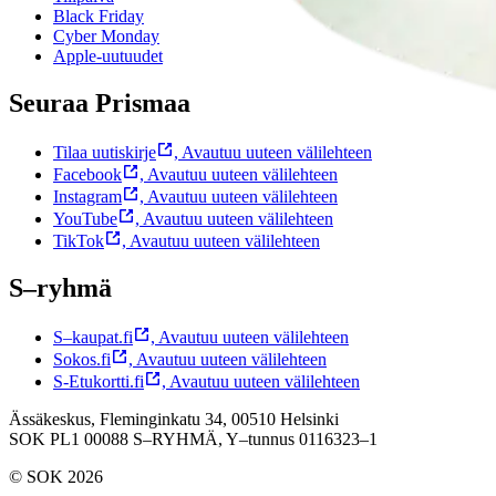
Black Friday
Cyber Monday
Apple-uutuudet
Seuraa Prismaa
Tilaa uutiskirje
,
Avautuu uuteen välilehteen
Facebook
,
Avautuu uuteen välilehteen
Instagram
,
Avautuu uuteen välilehteen
YouTube
,
Avautuu uuteen välilehteen
TikTok
,
Avautuu uuteen välilehteen
S–ryhmä
S–kaupat.fi
,
Avautuu uuteen välilehteen
Sokos.fi
,
Avautuu uuteen välilehteen
S-Etukortti.fi
,
Avautuu uuteen välilehteen
Ässäkeskus, Fleminginkatu 34, 00510 Helsinki
SOK PL1 00088 S–RYHMÄ,
Y–tunnus 0116323–1
© SOK 2026