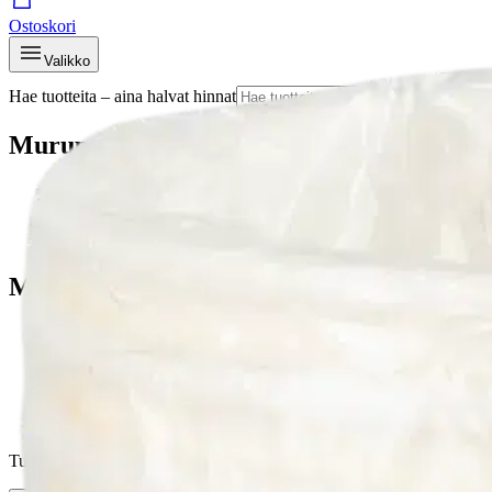
Ostoskori
Valikko
Hae tuotteita – aina halvat hinnat
Hae
Murupolku
…
Servetit ja kertakäyttöastiat
Murupolku
Etusivu
Koti
Kattaminen
Servetit ja kertakäyttöastiat
Procos Rainbow Party FSC kartonkimukit 200ml
Tuotekuvat- ja videot
Ohita tuotekuva