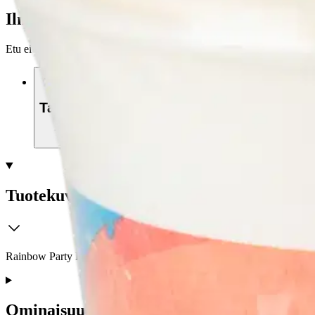
Ilmainen toimitus yli 100 €:n tilauksille Po
Etu ei koske Suuri‑lisäpalvelulla toimitettavia tuotteita.
Tarkista myymäläsaatavuus
Tuotekuvaus
Rainbow Party FSC kartonkimukit 200ml
Ominaisuudet