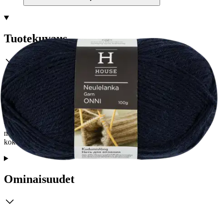
Tuotekuvaus
Onni-neulelanka on valmistettu sekoitteesta, jossa on 70 % villaa ja
30 % polyamidia. Villa on super wash käsitelty. Valmistettu
sekoitteesta, jossa on 70 % villaa ja 30 % polyamidia. Villa on super
wash käsitelty. 100 gramman kerässä on noin 200 metriä lankaa.
Puikkosuositus sukkiin 3,5 ja muihin neuleisiin 4-4,5 ja
virkkuukoukkusuositus 3-3,5. Saatavilla useita eri värejä. 10x10
mallitilkussa 16 silmukkaa, 24 riviä. Huomioithan, että puikkojen
koko ja neulojan kädenjälki vaikuttavat lopputulokseen.
Ominaisuudet