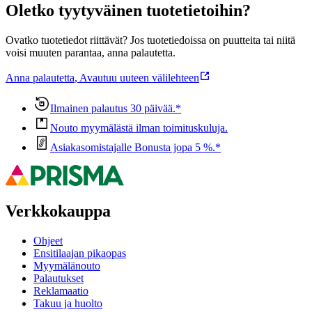
Oletko tyytyväinen tuotetietoihin?
Ovatko tuotetiedot riittävät? Jos tuotetiedoissa on puutteita tai niitä
voisi muuten parantaa, anna palautetta.
Anna palautetta
,
Avautuu uuteen välilehteen
Ilmainen palautus 30 päivää.*
Nouto myymälästä ilman toimituskuluja.
Asiakasomistajalle Bonusta jopa 5 %.*
Verkkokauppa
Ohjeet
Ensitilaajan pikaopas
Myymälänouto
Palautukset
Reklamaatio
Takuu ja huolto