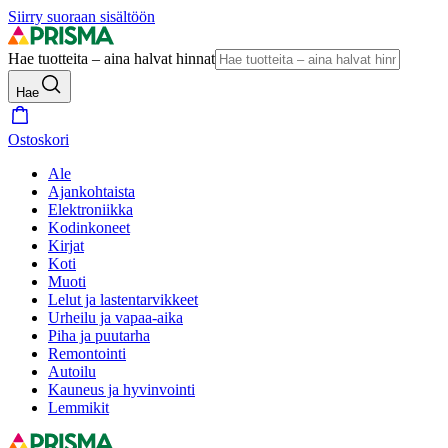
Siirry suoraan sisältöön
Hae tuotteita – aina halvat hinnat
Hae
Ostoskori
Ale
Ajankohtaista
Elektroniikka
Kodinkoneet
Kirjat
Koti
Muoti
Lelut ja lastentarvikkeet
Urheilu ja vapaa-aika
Piha ja puutarha
Remontointi
Autoilu
Kauneus ja hyvinvointi
Lemmikit