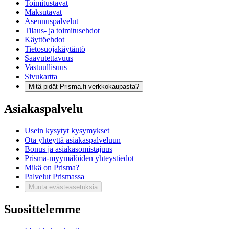
Toimitustavat
Maksutavat
Asennuspalvelut
Tilaus- ja toimitusehdot
Käyttöehdot
Tietosuojakäytäntö
Saavutettavuus
Vastuullisuus
Sivukartta
Mitä pidät Prisma.fi-verkkokaupasta?
Asiakaspalvelu
Usein kysytyt kysymykset
Ota yhteyttä asiakaspalveluun
Bonus ja asiakasomistajuus
Prisma-myymälöiden yhteystiedot
Mikä on Prisma?
Palvelut Prismassa
Muuta evästeasetuksia
Suosittelemme