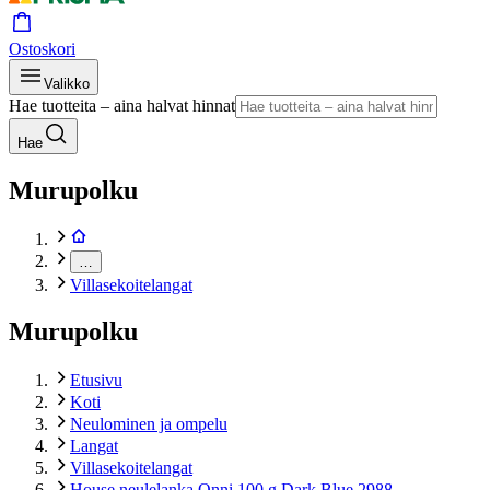
Ostoskori
Valikko
Hae tuotteita – aina halvat hinnat
Hae
Murupolku
…
Villasekoitelangat
Murupolku
Etusivu
Koti
Neulominen ja ompelu
Langat
Villasekoitelangat
House neulelanka Onni 100 g Dark Blue 2988