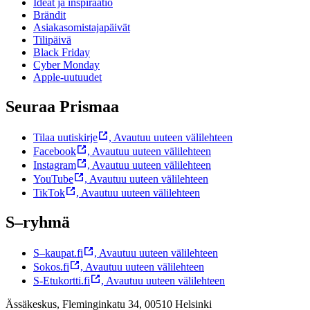
Ideat ja inspiraatio
Brändit
Asiakasomistajapäivät
Tilipäivä
Black Friday
Cyber Monday
Apple-uutuudet
Seuraa Prismaa
Tilaa uutiskirje
,
Avautuu uuteen välilehteen
Facebook
,
Avautuu uuteen välilehteen
Instagram
,
Avautuu uuteen välilehteen
YouTube
,
Avautuu uuteen välilehteen
TikTok
,
Avautuu uuteen välilehteen
S–ryhmä
S–kaupat.fi
,
Avautuu uuteen välilehteen
Sokos.fi
,
Avautuu uuteen välilehteen
S-Etukortti.fi
,
Avautuu uuteen välilehteen
Ässäkeskus, Fleminginkatu 34, 00510 Helsinki