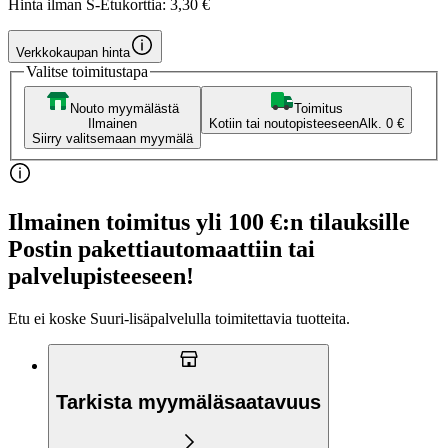
Hinta ilman S-Etukorttia:
3,30 €
Verkkokaupan hinta
Valitse toimitustapa
Nouto myymälästä
Toimitus
Ilmainen
Kotiin tai noutopisteeseen
Alk. 0 €
Siirry valitsemaan myymälä
Ilmainen toimitus yli 100 €:n tilauksille
Postin pakettiautomaattiin tai
palvelupisteeseen!
Etu ei koske Suuri‑lisäpalvelulla toimitettavia tuotteita.
Tarkista myymäläsaatavuus