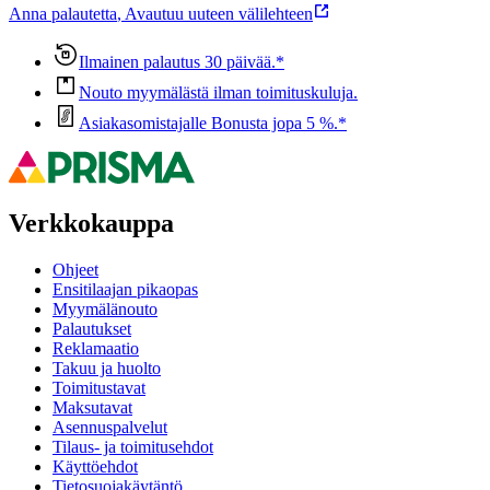
Anna palautetta
,
Avautuu uuteen välilehteen
Ilmainen palautus 30 päivää.*
Nouto myymälästä ilman toimituskuluja.
Asiakasomistajalle Bonusta jopa 5 %.*
Verkkokauppa
Ohjeet
Ensitilaajan pikaopas
Myymälänouto
Palautukset
Reklamaatio
Takuu ja huolto
Toimitustavat
Maksutavat
Asennuspalvelut
Tilaus- ja toimitusehdot
Käyttöehdot
Tietosuojakäytäntö