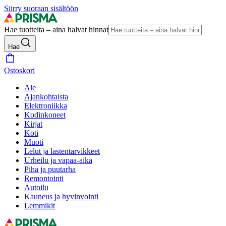
Siirry suoraan sisältöön
Hae tuotteita – aina halvat hinnat
Hae
Ostoskori
Ale
Ajankohtaista
Elektroniikka
Kodinkoneet
Kirjat
Koti
Muoti
Lelut ja lastentarvikkeet
Urheilu ja vapaa-aika
Piha ja puutarha
Remontointi
Autoilu
Kauneus ja hyvinvointi
Lemmikit