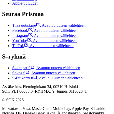
Apple-uutuudet
Seuraa Prismaa
Tilaa uutiskirje
,
Avautuu uuteen välilehteen
Facebook
,
Avautuu uuteen välilehteen
Instagram
,
Avautuu uuteen välilehteen
YouTube
,
Avautuu uuteen välilehteen
TikTok
,
Avautuu uuteen välilehteen
S–ryhmä
S–kaupat.fi
,
Avautuu uuteen välilehteen
Sokos.fi
,
Avautuu uuteen välilehteen
S-Etukortti.fi
,
Avautuu uuteen välilehteen
Ässäkeskus, Fleminginkatu 34, 00510 Helsinki
SOK PL1 00088 S–RYHMÄ,
Y–tunnus 0116323–1
© SOK 2026
Maksutavat
:
Visa, MasterCard, MobilePay, Apple Pay, S-Pankki,
Nordea, OP, Danske Bank, Aktia, Ålandsbanken, Säästöpankki,