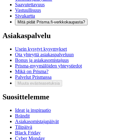
Saavutettavuus
Vastuullisuus
Sivukartta
Mitä pidät Prisma.fi-verkkokaupasta?
Asiakaspalvelu
Usein kysytyt kysymykset
Ota yhteyttä asiakaspalveluun
Bonus ja asiakasomistajuus
Prisma-myymälöiden yhteystiedot
Mikä on Prisma?
Palvelut Prismassa
Muuta evästeasetuksia
Suosittelemme
Ideat ja inspiraatio
Brändit
Asiakasomistajapäivät
Tilipäivä
Black Friday
Cyber Monday