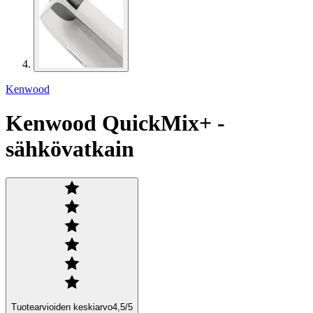
Kenwood
Kenwood QuickMix+ -
sähkövatkain
Tuotearvioiden keskiarvo
4,5
/5