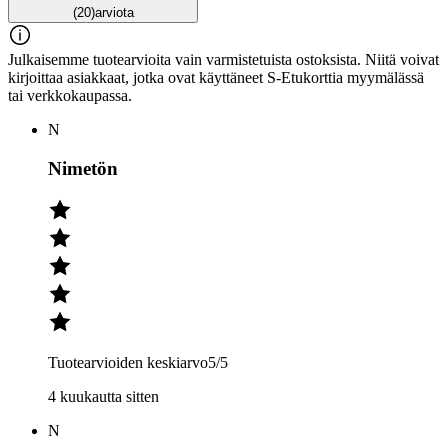
(20)
arviota
Julkaisemme tuotearvioita vain varmistetuista ostoksista. Niitä voivat
kirjoittaa asiakkaat, jotka ovat käyttäneet S-Etukorttia myymälässä
tai verkkokaupassa.
N
Nimetön
Tuotearvioiden keskiarvo
5
/5
4 kuukautta sitten
N