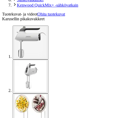
Kenwood QuickMix+ -sähkövatkain
Tuotekuvat- ja videot
Ohita tuotekuvat
Karusellin pikakuvakkeet