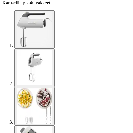
Karusellin pikakuvakkeet