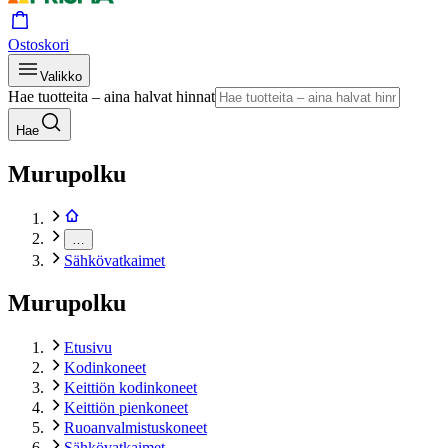
Ostoskori
Valikko
Hae tuotteita – aina halvat hinnat
Hae
Murupolku
…
Sähkövatkaimet
Murupolku
Etusivu
Kodinkoneet
Keittiön kodinkoneet
Keittiön pienkoneet
Ruoanvalmistuskoneet
Sähkövatkaimet