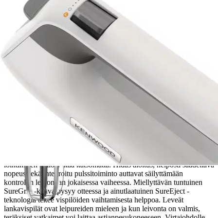
Etu ei koske Suuri‑lisäpalvelulla toimitettavia tuotteita.
Tarkista myymäläsaatavuus
Tuotekuvaus
Tehokas Kenwood QuickMix+ sähkövatkain sopii täydellisesti
kotileivontaan ja hiljainen 650 W DC moottori mahdollistaa reseptin
loihtimisen kellonaikaa katsomatta. Hidas aloitus, helposti säädettävä
nopeus sekä integroitu pulssitoiminto auttavat säilyttämään
kontrollin leivonnan jokaisessa vaiheessa. Miellyttävän tuntuinen
SureGrip -kahva pysyy otteessa ja ainutlaatuinen SureEject -
teknologia tekee vispilöiden vaihtamisesta helppoa.
Leveät
lankavispilät ovat leipureiden mieleen ja kun leivonta on valmis,
teräksiset vatkaimet voi laittaa astianpesukoneeseen. Virtajohdolle