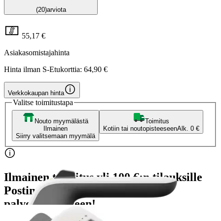
(20)
arviota
55,17 €
Asiakasomistajahinta
Hinta ilman S-Etukorttia:
64,90 €
Verkkokaupan hinta
Valitse toimitustapa
Nouto myymälästä
Toimitus
Ilmainen
Kotiin tai noutopisteeseen
Alk. 0 €
Siirry valitsemaan myymälä
Ilmainen toimitus yli 100 €:n tilauksille
Postin pakettiautomaattiin tai
palvelupisteeseen!