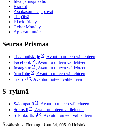
Ideat ja inspiraatio
Brändit
Asiakasomistajapäivät
Tilipäivä
Black Friday
Cyber Monday
Apple-uutuudet
Seuraa Prismaa
Tilaa uutiskirje
,
Avautuu uuteen välilehteen
Facebook
,
Avautuu uuteen välilehteen
Instagram
,
Avautuu uuteen välilehteen
YouTube
,
Avautuu uuteen välilehteen
TikTok
,
Avautuu uuteen välilehteen
S–ryhmä
S–kaupat.fi
,
Avautuu uuteen välilehteen
Sokos.fi
,
Avautuu uuteen välilehteen
S-Etukortti.fi
,
Avautuu uuteen välilehteen
Ässäkeskus, Fleminginkatu 34, 00510 Helsinki