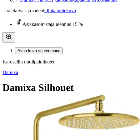
Tuotekuvat- ja videot
Ohita tuotekuva
Asiakasomistaja-alennus
-15 %
Avaa kuva suurempana
Karusellin nuolipainikkeet
Damixa
Damixa Silhouet
kattosuihkupaketti
termostaatilla
718,25 €