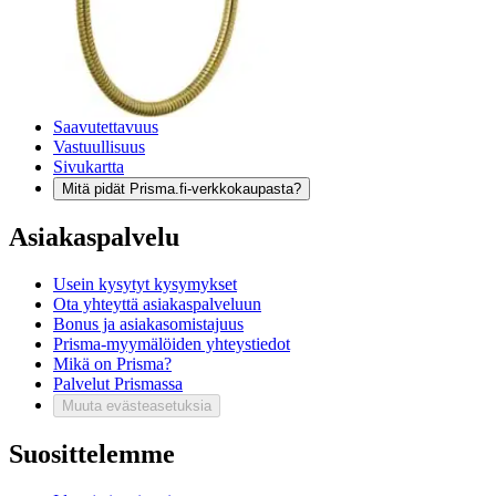
Toimitustavat
Maksutavat
Asennuspalvelut
Tilaus- ja toimitusehdot
Käyttöehdot
Tietosuojakäytäntö
Saavutettavuus
Vastuullisuus
Sivukartta
Mitä pidät Prisma.fi-verkkokaupasta?
Asiakaspalvelu
Usein kysytyt kysymykset
Ota yhteyttä asiakaspalveluun
Bonus ja asiakasomistajuus
Prisma-myymälöiden yhteystiedot
Mikä on Prisma?
Palvelut Prismassa
Muuta evästeasetuksia
Suosittelemme