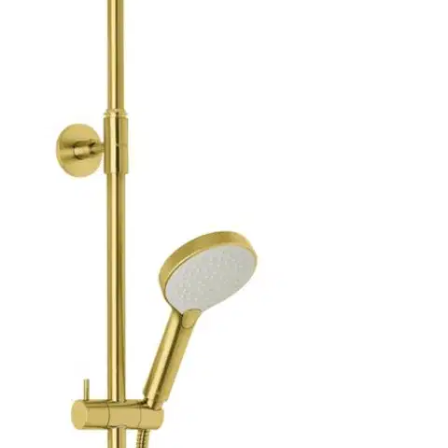
Asiakasomistajahinta
Hinta ilman S-Etukorttia:
845,00 €
Verkkokaupan hinta
Valitse toimitustapa
Nouto myymälästä
Toimitus
Ilmainen
Kotiin tai noutopisteeseen
Alk. 0 €
Siirry valitsemaan myymälä
Ilmainen toimitus yli 100 €:n tilauksille
Postin pakettiautomaattiin tai
palvelupisteeseen!
Etu ei koske Suuri‑lisäpalvelulla toimitettavia tuotteita.
Tarkista myymäläsaatavuus