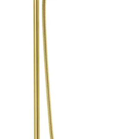
Tuotekuvaus
Messinki sulautuu luonnollisesti ympäristöönsä ja lisää samalla
ylimääräisen ulottuvuuden. Sillä saadaan aikaan lämmin ja mukava
vaikutelma – tai viileä ja urbaani. Erityisen PVD-pinnoituksen
ansiosta pinta hylkii erittäin hyvin naarmuja ja
haalenemista.Teleskooppinen suihkuputki (säädettävä korkeus),
vaihdin kahvassa, virtaama 9l/min
Ominaisuudet