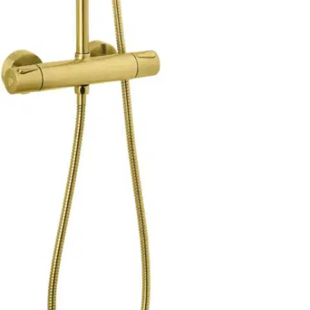
Oletko tyytyväinen tuotetietoihin?
Ovatko tuotetiedot riittävät? Jos tuotetiedoissa on puutteita tai niitä
voisi muuten parantaa, anna palautetta.
Anna palautetta
,
Avautuu uuteen välilehteen
Ilmainen palautus 30 päivää.*
Nouto myymälästä ilman toimituskuluja.
Asiakasomistajalle Bonusta jopa 5 %.*
Verkkokauppa
Ohjeet
Ensitilaajan pikaopas
Myymälänouto
Palautukset
Reklamaatio
Takuu ja huolto