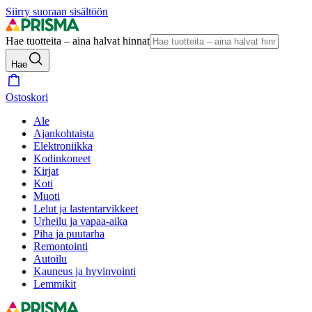
Siirry suoraan sisältöön
Hae tuotteita – aina halvat hinnat
Hae
Ostoskori
Ale
Ajankohtaista
Elektroniikka
Kodinkoneet
Kirjat
Koti
Muoti
Lelut ja lastentarvikkeet
Urheilu ja vapaa-aika
Piha ja puutarha
Remontointi
Autoilu
Kauneus ja hyvinvointi
Lemmikit