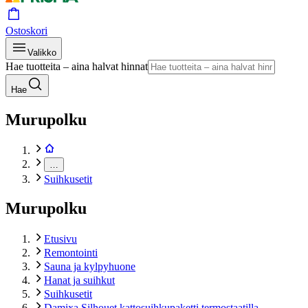
Ostoskori
Valikko
Hae tuotteita – aina halvat hinnat
Hae
Murupolku
…
Suihkusetit
Murupolku
Etusivu
Remontointi
Sauna ja kylpyhuone
Hanat ja suihkut
Suihkusetit
Damixa Silhouet kattosuihkupaketti termostaatilla