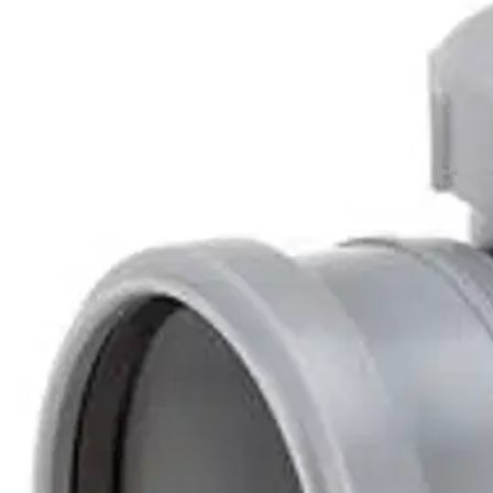
Nouto myymälästä
Toimitus
Ilmainen
Kotiin tai noutopisteeseen
Alk. 0 €
Siirry valitsemaan myymälä
Ilmainen toimitus yli 100 €:n tilauksille Po
Etu ei koske Suuri‑lisäpalvelulla toimitettavia tuotteita.
Tarkista myymäläsaatavuus
Tuotekuvaus