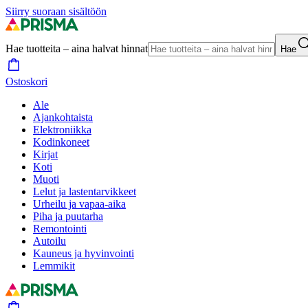
Siirry suoraan sisältöön
Hae tuotteita – aina halvat hinnat
Hae
Ostoskori
Ale
Ajankohtaista
Elektroniikka
Kodinkoneet
Kirjat
Koti
Muoti
Lelut ja lastentarvikkeet
Urheilu ja vapaa-aika
Piha ja puutarha
Remontointi
Autoilu
Kauneus ja hyvinvointi
Lemmikit