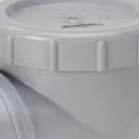
stin pakettiautomaattiin tai palvelupisteesee