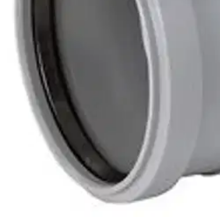
Kierrekannellinen puhdistusyhde kahdella muhvilla. Putken ulkohalka
Ominaisuudet
Oletko tyytyväinen tuotetietoihin?
Ovatko tuotetiedot riittävät? Jos tuotetiedoissa on puutteita tai niitä v
Anna palautetta
,
Avautuu uuteen välilehteen
Ilmainen palautus 30 päivää.*
Nouto myymälästä ilman toimituskuluja.
Asiakasomistajalle Bonusta jopa 5 %.*