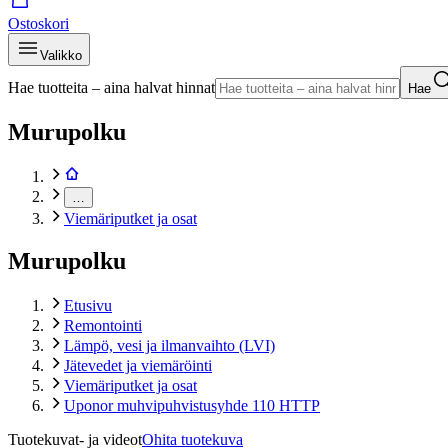
Ostoskori
Valikko
Hae tuotteita – aina halvat hinnat
Hae
Murupolku
…
Viemäriputket ja osat
Murupolku
Etusivu
Remontointi
Lämpö, vesi ja ilmanvaihto (LVI)
Jätevedet ja viemäröinti
Viemäriputket ja osat
Uponor muhvipuhvistusyhde 110 HTTP
Tuotekuvat- ja videot
Ohita tuotekuva