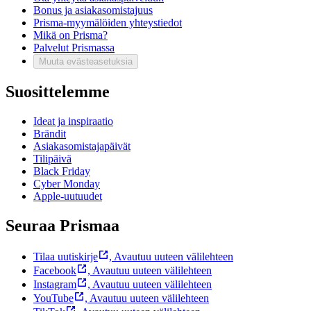
Bonus ja asiakasomistajuus
Prisma-myymälöiden yhteystiedot
Mikä on Prisma?
Palvelut Prismassa
Muuta evästeasetuksia
Suosittelemme
Ideat ja inspiraatio
Brändit
Asiakasomistajapäivät
Tilipäivä
Black Friday
Cyber Monday
Apple-uutuudet
Seuraa Prismaa
Tilaa uutiskirje
,
Avautuu uuteen välilehteen
Facebook
,
Avautuu uuteen välilehteen
Instagram
,
Avautuu uuteen välilehteen
YouTube
,
Avautuu uuteen välilehteen