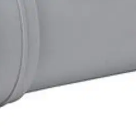
isija: 110 mm.
oisi muuten parantaa, anna palautetta.