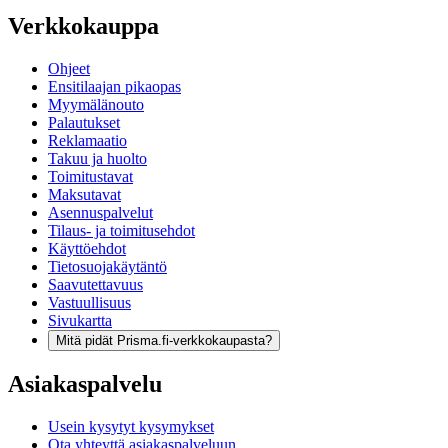
Verkkokauppa
Ohjeet
Ensitilaajan pikaopas
Myymälänouto
Palautukset
Reklamaatio
Takuu ja huolto
Toimitustavat
Maksutavat
Asennuspalvelut
Tilaus- ja toimitusehdot
Käyttöehdot
Tietosuojakäytäntö
Saavutettavuus
Vastuullisuus
Sivukartta
Mitä pidät Prisma.fi-verkkokaupasta?
Asiakaspalvelu
Usein kysytyt kysymykset
Ota yhteyttä asiakaspalveluun