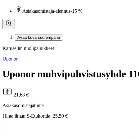
Asiakasomistaja-alennus
-15 %
Avaa kuva suurempana
Karusellin nuolipainikkeet
Uponor
Uponor muhvipuhvistusyhde 1
21,68 €
Asiakasomistajahinta
Hinta ilman S-Etukorttia:
25,50 €
Verkkokaupan hinta
Valitse toimitustapa