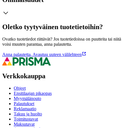
Oletko tyytyväinen tuotetietoihin?
Ovatko tuotetiedot riittävät? Jos tuotetiedoissa on puutteita tai niitä
voisi muuten parantaa, anna palautetta.
Anna palautetta
,
Avautuu uuteen välilehteen
Verkkokauppa
Ohjeet
Ensitilaajan pikaopas
Myymälänouto
Palautukset
Reklamaatio
Takuu ja huolto
Toimitustavat
Maksutavat