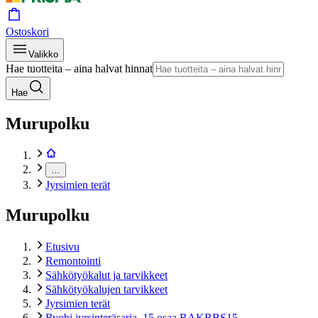
Ostoskori
Valikko
Hae tuotteita – aina halvat hinnat
Hae
Murupolku
…
Jyrsimien terät
Murupolku
Etusivu
Remontointi
Sähkötyökalut ja tarvikkeet
Sähkötyökalujen tarvikkeet
Jyrsimien terät
Ryobi jyrsinteräsarja, 15 osaa RAKRBS15