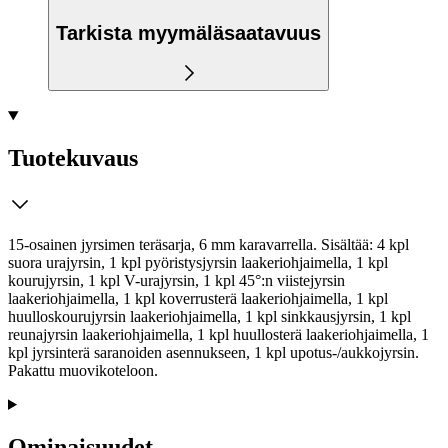
Tarkista myymäläsaatavuus
Tuotekuvaus
15-osainen jyrsimen teräsarja, 6 mm karavarrella. Sisältää: 4 kpl
suora urajyrsin, 1 kpl pyöristysjyrsin laakeriohjaimella, 1 kpl
kourujyrsin, 1 kpl V-urajyrsin, 1 kpl 45°:n viistejyrsin
laakeriohjaimella, 1 kpl koverrusterä laakeriohjaimella, 1 kpl
huulloskourujyrsin laakeriohjaimella, 1 kpl sinkkausjyrsin, 1 kpl
reunajyrsin laakeriohjaimella, 1 kpl huullosterä laakeriohjaimella, 1
kpl jyrsinterä saranoiden asennukseen, 1 kpl upotus-/aukkojyrsin.
Pakattu muovikoteloon.
Ominaisuudet