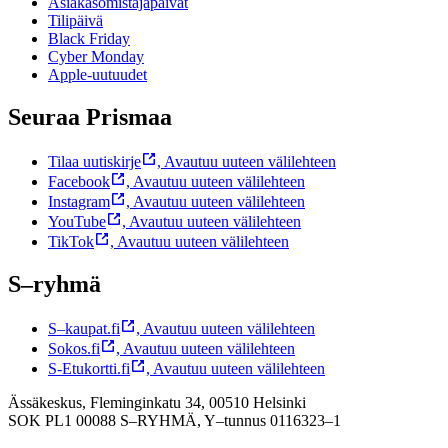
Asiakasomistajapäivät
Tilipäivä
Black Friday
Cyber Monday
Apple-uutuudet
Seuraa Prismaa
Tilaa uutiskirje
,
Avautuu uuteen välilehteen
Facebook
,
Avautuu uuteen välilehteen
Instagram
,
Avautuu uuteen välilehteen
YouTube
,
Avautuu uuteen välilehteen
TikTok
,
Avautuu uuteen välilehteen
S–ryhmä
S–kaupat.fi
,
Avautuu uuteen välilehteen
Sokos.fi
,
Avautuu uuteen välilehteen
S-Etukortti.fi
,
Avautuu uuteen välilehteen
Ässäkeskus, Fleminginkatu 34, 00510 Helsinki
SOK PL1 00088 S–RYHMÄ,
Y–tunnus 0116323–1