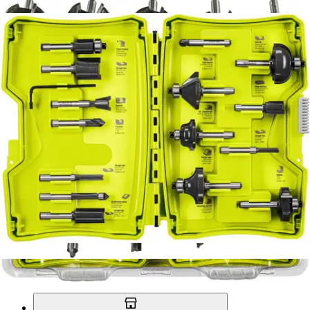
Asiakasomistajahinta
5,66 €/kpl
Hinta ilman S-Etukorttia:
84,90 €
Verkkokaupan hinta
Valitse toimitustapa
Nouto myymälästä
Toimitus
Ilmainen
Ei saatavilla
Siirry valitsemaan myymälä
Ilmainen toimitus yli 100 €:n tilauksille
Postin pakettiautomaattiin tai
palvelupisteeseen!
Etu ei koske Suuri‑lisäpalvelulla toimitettavia tuotteita.