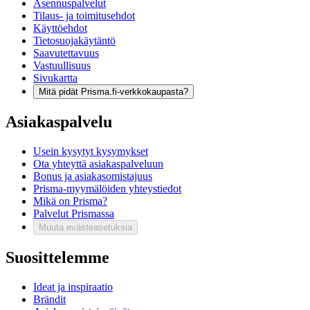
Asennuspalvelut
Tilaus- ja toimitusehdot
Käyttöehdot
Tietosuojakäytäntö
Saavutettavuus
Vastuullisuus
Sivukartta
Mitä pidät Prisma.fi-verkkokaupasta?
Asiakaspalvelu
Usein kysytyt kysymykset
Ota yhteyttä asiakaspalveluun
Bonus ja asiakasomistajuus
Prisma-myymälöiden yhteystiedot
Mikä on Prisma?
Palvelut Prismassa
Muuta evästeasetuksia
Suosittelemme
Ideat ja inspiraatio
Brändit