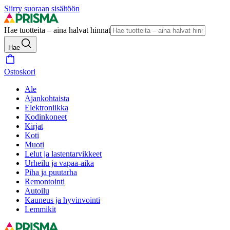
Siirry suoraan sisältöön
Hae tuotteita – aina halvat hinnat
Hae
Ostoskori
Ale
Ajankohtaista
Elektroniikka
Kodinkoneet
Kirjat
Koti
Muoti
Lelut ja lastentarvikkeet
Urheilu ja vapaa-aika
Piha ja puutarha
Remontointi
Autoilu
Kauneus ja hyvinvointi
Lemmikit