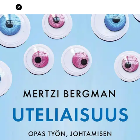
Ei saatavilla
Tuotekuvaus
Kuinka johtaa uteliaasti ja uutta luovasti monimutkaisessa ja
jatkuvan muutoksen täyttämässä maailmassa? Millä tavalla
hyödyntää työelämän uutta supervoimaa oman työn ja tiimin
kehittämisessä? Entä miksi uusi työelämä edellyttää yhä
uteliaamman asenteen valitsemista? Tämä teos on tutkimustietoon
perustuva ja inspiroiva opas uteliaisuuteen organisaatioiden arjessa.
Se avaa näkemään uteliaisuuden moninaiset ja hyödyntämättömät
mahdollisuudet erityisesti ja johtamisen ja muutoksen näkökulmista.
Kirjassa esitellään myös lukuisten organisaatioiden johtajien suulla
keinot ja käytännöt voittavan uteliaisuuskulttuurin rakentamiseksi.
Opit uteliaisuuden keskeiset periaatteet ja niiden soveltamisen
hyödyt. Saat työkaluja ja inspiraatiota sellaisen työyhteisön
luomiseen, joka on utelias valinnoissaan ja menestyvä