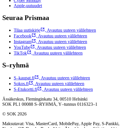
Cyber Monday
Apple-uutuudet
Seuraa Prismaa
Tilaa uutiskirje
,
Avautuu uuteen välilehteen
Facebook
,
Avautuu uuteen välilehteen
Instagram
,
Avautuu uuteen välilehteen
YouTube
,
Avautuu uuteen välilehteen
TikTok
,
Avautuu uuteen välilehteen
S–ryhmä
S–kaupat.fi
,
Avautuu uuteen välilehteen
Sokos.fi
,
Avautuu uuteen välilehteen
S-Etukortti.fi
,
Avautuu uuteen välilehteen
Ässäkeskus, Fleminginkatu 34, 00510 Helsinki
SOK PL1 00088 S–RYHMÄ,
Y–tunnus 0116323–1
© SOK 2026
Maksutavat
:
Visa, MasterCard, MobilePay, Apple Pay, S-Pankki,