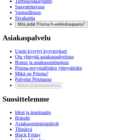
Tietosuojakäytäntö
Saavutettavuus
Vastuullisuus
Sivukartta
Mitä pidät Prisma.fi-verkkokaupasta?
Asiakaspalvelu
Usein kysytyt kysymykset
Ota yhteyttä asiakaspalveluun
Bonus ja asiakasomistajuus
Prisma-myymälöiden yhteystiedot
Mikä on Prisma?
Palvelut Prismassa
Muuta evästeasetuksia
Suosittelemme
Ideat ja inspiraatio
Brändit
Asiakasomistajapäivät
Tilipäivä
Black Friday