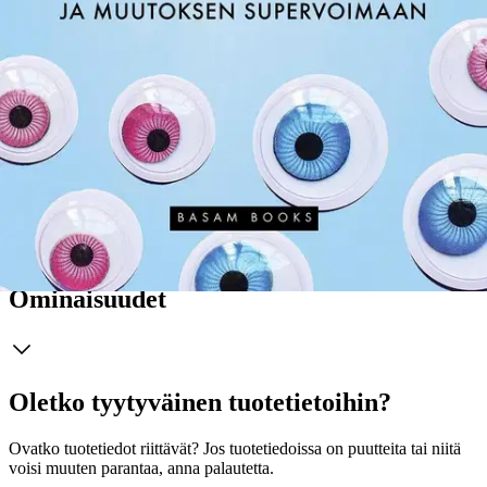
toiminnassaan. Inspiroidut näkemään itsesi, työsi ja arkesi uusin
silmin. Ja ennen kaikkea, saat keinot, ideat ja herkkyyden sellaisen
asenteen toteuttamiseen, jonka avulla rakennat henkilökohtaisesta
uteliaisuudesta koko organisaation ylivoimatekijän. Filosofian
maisteri Mertzi Bergmanilla on yli 20 vuoden kokemus
organisaatioiden ja johtamisen kehittämisestä sekä uteliaiden
toimintamallien hyödyntämisestä. Hän koulutukseltaan myös
ratkaisukeskeinen työnohjaaja ja coach, joka missiona on elinikäinen
uteliaisuus. Hänen aiemmat teoksensa ovat käsitelleet luovaa
ajattelua ja inspiroitumista.
Näytä lisää
tuotekuvausta
Ominaisuudet
Oletko tyytyväinen tuotetietoihin?
Ovatko tuotetiedot riittävät? Jos tuotetiedoissa on puutteita tai niitä
voisi muuten parantaa, anna palautetta.