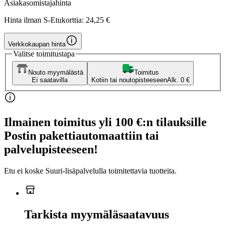
Asiakasomistajahinta
Hinta ilman S-Etukorttia:
24,25 €
Verkkokaupan hinta
Valitse toimitustapa
Nouto myymälästä
Toimitus
Ei saatavilla
Kotiin tai noutopisteeseen
Alk. 0 €
Ilmainen toimitus yli 100 €:n tilauksille
Postin pakettiautomaattiin tai
palvelupisteeseen!
Etu ei koske Suuri‑lisäpalvelulla toimitettavia tuotteita.
Tarkista myymäläsaatavuus