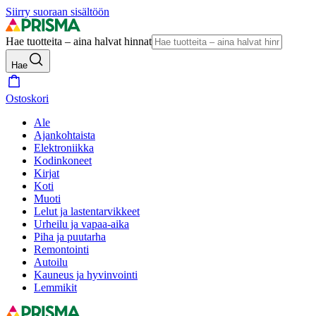
Siirry suoraan sisältöön
Hae tuotteita – aina halvat hinnat
Hae
Ostoskori
Ale
Ajankohtaista
Elektroniikka
Kodinkoneet
Kirjat
Koti
Muoti
Lelut ja lastentarvikkeet
Urheilu ja vapaa-aika
Piha ja puutarha
Remontointi
Autoilu
Kauneus ja hyvinvointi
Lemmikit