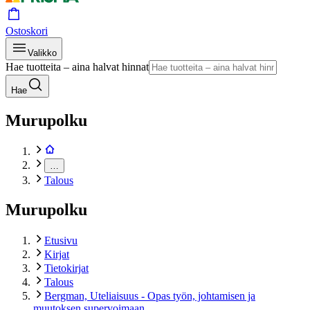
Ostoskori
Valikko
Hae tuotteita – aina halvat hinnat
Hae
Murupolku
…
Talous
Murupolku
Etusivu
Kirjat
Tietokirjat
Talous
Bergman, Uteliaisuus - Opas työn, johtamisen ja
muutoksen supervoimaan