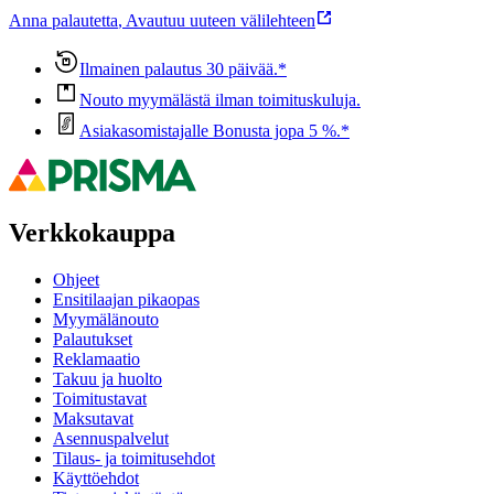
Anna palautetta
,
Avautuu uuteen välilehteen
Ilmainen palautus 30 päivää.*
Nouto myymälästä ilman toimituskuluja.
Asiakasomistajalle Bonusta jopa 5 %.*
Verkkokauppa
Ohjeet
Ensitilaajan pikaopas
Myymälänouto
Palautukset
Reklamaatio
Takuu ja huolto
Toimitustavat
Maksutavat
Asennuspalvelut
Tilaus- ja toimitusehdot
Käyttöehdot