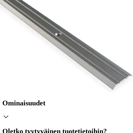
Tarkista myymäläsaatavuus
Tuotekuvaus
Alumiininen uritettu profiilinen saumalista viimeistelee samassa
tasossa olevat lattiamateriaalit. Lista on ruuvikiinnitteinen. Listan
korkeus on 3,5 mm, leveys 25 mm ja pituus 1000 mm. Sävynä
harjattu teräs.
Ominaisuudet
Oletko tyytyväinen tuotetietoihin?