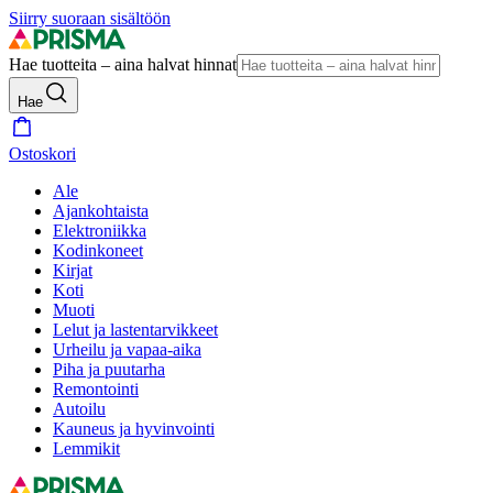
Siirry suoraan sisältöön
Hae tuotteita – aina halvat hinnat
Hae
Ostoskori
Ale
Ajankohtaista
Elektroniikka
Kodinkoneet
Kirjat
Koti
Muoti
Lelut ja lastentarvikkeet
Urheilu ja vapaa-aika
Piha ja puutarha
Remontointi
Autoilu
Kauneus ja hyvinvointi
Lemmikit