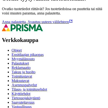
Ovatko tuotetiedot riittävät? Jos tuotetiedoissa on puutteita tai niitä
voisi muuten parantaa, anna palautetta.
Anna palautetta
,
Avautuu uuteen välilehteen
Verkkokauppa
Ohjeet
Ensitilaajan pikaopas
Myymälänouto
Palautukset
Reklamaatio
Takuu ja huolto
Toimitustavat
Maksutavat
Asennuspalvelut
Tilaus- ja toimitusehdot
Käyttöehdot
Tietosuojakäytäntö
Saavutettavuus
Vastuullisuus