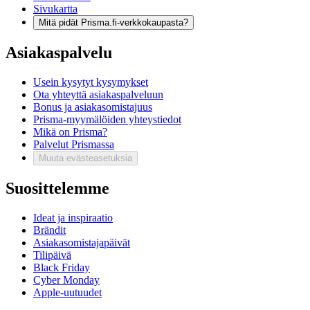
Sivukartta
Mitä pidät Prisma.fi-verkkokaupasta?
Asiakaspalvelu
Usein kysytyt kysymykset
Ota yhteyttä asiakaspalveluun
Bonus ja asiakasomistajuus
Prisma-myymälöiden yhteystiedot
Mikä on Prisma?
Palvelut Prismassa
Muuta evästeasetuksia
Suosittelemme
Ideat ja inspiraatio
Brändit
Asiakasomistajapäivät
Tilipäivä
Black Friday
Cyber Monday
Apple-uutuudet