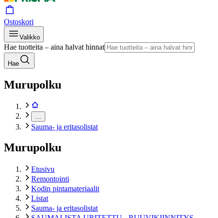
Ostoskori
Valikko
Hae tuotteita – aina halvat hinnat
Hae
Murupolku
…
Sauma- ja eritasolistat
Murupolku
Etusivu
Remontointi
Kodin pintamateriaalit
Listat
Sauma- ja eritasolistat
SAUMALISTA URITETTU - RUUVIKIINNITYS