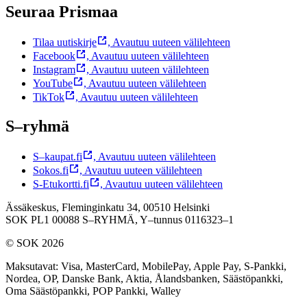
Seuraa Prismaa
Tilaa uutiskirje
,
Avautuu uuteen välilehteen
Facebook
,
Avautuu uuteen välilehteen
Instagram
,
Avautuu uuteen välilehteen
YouTube
,
Avautuu uuteen välilehteen
TikTok
,
Avautuu uuteen välilehteen
S–ryhmä
S–kaupat.fi
,
Avautuu uuteen välilehteen
Sokos.fi
,
Avautuu uuteen välilehteen
S-Etukortti.fi
,
Avautuu uuteen välilehteen
Ässäkeskus, Fleminginkatu 34, 00510 Helsinki
SOK PL1 00088 S–RYHMÄ,
Y–tunnus 0116323–1
© SOK 2026
Maksutavat
:
Visa, MasterCard, MobilePay, Apple Pay, S-Pankki,
Nordea, OP, Danske Bank, Aktia, Ålandsbanken, Säästöpankki,
Oma Säästöpankki, POP Pankki, Walley