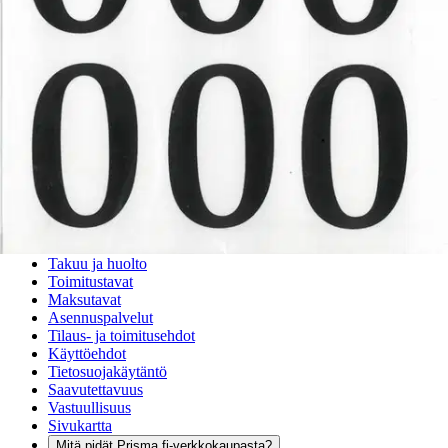
Ovatko tuotetiedot riittävät? Jos tuotetiedoissa on puutteita tai niitä
voisi muuten parantaa, anna palautetta.
Anna palautetta
,
Avautuu uuteen välilehteen
Verkkokauppa
Ohjeet
Ensitilaajan pikaopas
Myymälänouto
Palautukset
Reklamaatio
Takuu ja huolto
Toimitustavat
Maksutavat
Asennuspalvelut
Tilaus- ja toimitusehdot
Käyttöehdot
Tietosuojakäytäntö
Saavutettavuus
Vastuullisuus
Sivukartta
Mitä pidät Prisma.fi-verkkokaupasta?