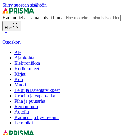
Siirry suoraan sisältöön
Hae tuotteita – aina halvat hinnat
Hae
Ostoskori
Ale
Ajankohtaista
Elektroniikka
Kodinkoneet
Kirjat
Koti
Muoti
Lelut ja lastentarvikkeet
Urheilu ja vapaa-aika
Piha ja puutarha
Remontointi
Autoilu
Kauneus ja hyvinvointi
Lemmikit