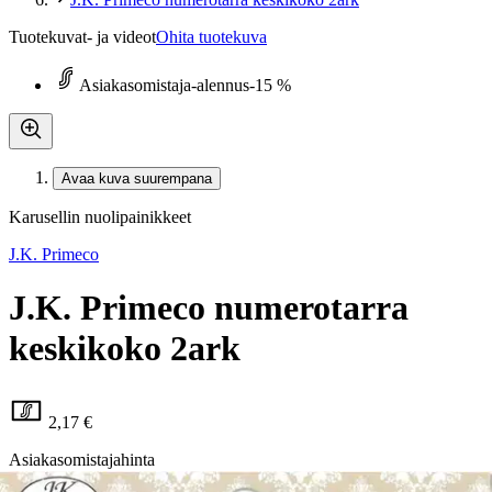
Tuotekuvat- ja videot
Ohita tuotekuva
Asiakasomistaja-alennus
-15 %
Avaa kuva suurempana
Karusellin nuolipainikkeet
J.K. Primeco
J.K. Primeco numerotarra
keskikoko 2ark
2,17 €
Asiakasomistajahinta