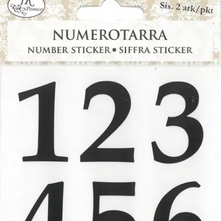
1,28 €/kpl
Hinta ilman S-Etukorttia:
2,55 €
Verkkokaupan hinta
Valitse toimitustapa
Nouto myymälästä
Toimitus
Ilmainen
Ei saatavilla
Siirry valitsemaan myymälä
Ilmainen toimitus yli 100 €:n tilauksille
Postin pakettiautomaattiin tai
palvelupisteeseen!
Etu ei koske Suuri‑lisäpalvelulla toimitettavia tuotteita.
Tarkista myymäläsaatavuus