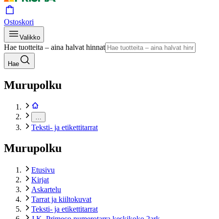
Ostoskori
Valikko
Hae tuotteita – aina halvat hinnat
Hae
Murupolku
…
Teksti- ja etikettitarrat
Murupolku
Etusivu
Kirjat
Askartelu
Tarrat ja kiiltokuvat
Teksti- ja etikettitarrat
J.K. Primeco numerotarra keskikoko 2ark