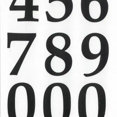
Tuotekuvaus
Numerotarrat askarteluun ja koristeluun. Pakkaus sisältää kaksi
arkkia, jossa on muoviset numerotarrat 0-9. Yhden numeron korkeus
on n. 3,6cm.
Ominaisuudet
Oletko tyytyväinen tuotetietoihin?