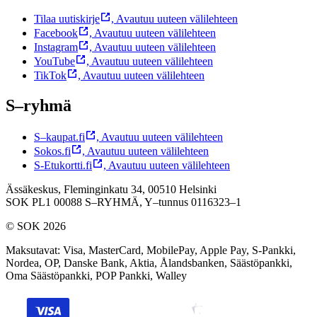
Tilaa uutiskirje
,
Avautuu uuteen välilehteen
Facebook
,
Avautuu uuteen välilehteen
Instagram
,
Avautuu uuteen välilehteen
YouTube
,
Avautuu uuteen välilehteen
TikTok
,
Avautuu uuteen välilehteen
S–ryhmä
S–kaupat.fi
,
Avautuu uuteen välilehteen
Sokos.fi
,
Avautuu uuteen välilehteen
S-Etukortti.fi
,
Avautuu uuteen välilehteen
Ässäkeskus, Fleminginkatu 34, 00510 Helsinki
SOK PL1 00088 S–RYHMÄ,
Y–tunnus 0116323–1
© SOK 2026
Maksutavat
:
Visa, MasterCard, MobilePay, Apple Pay, S-Pankki,
Nordea, OP, Danske Bank, Aktia, Ålandsbanken, Säästöpankki,
Oma Säästöpankki, POP Pankki, Walley