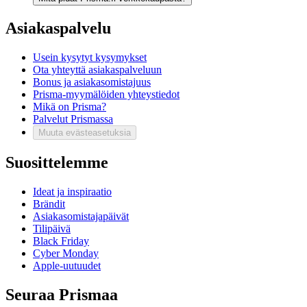
Asiakaspalvelu
Usein kysytyt kysymykset
Ota yhteyttä asiakaspalveluun
Bonus ja asiakasomistajuus
Prisma-myymälöiden yhteystiedot
Mikä on Prisma?
Palvelut Prismassa
Muuta evästeasetuksia
Suosittelemme
Ideat ja inspiraatio
Brändit
Asiakasomistajapäivät
Tilipäivä
Black Friday
Cyber Monday
Apple-uutuudet
Seuraa Prismaa