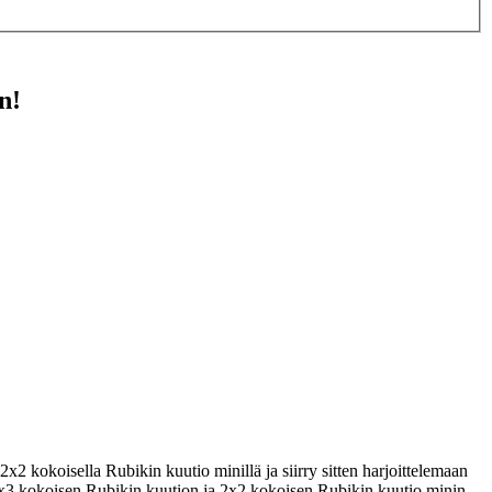
n!
2x2 kokoisella Rubikin kuutio minillä ja siirry sitten harjoittelemaan
en 3x3 kokoisen Rubikin kuution ja 2x2 kokoisen Rubikin kuutio minin.