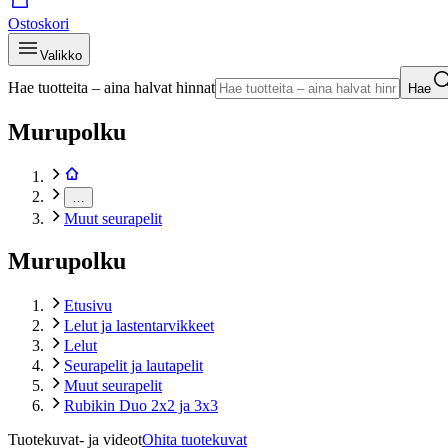
Ostoskori
Valikko
Hae tuotteita – aina halvat hinnat
Hae
Murupolku
…
Muut seurapelit
Murupolku
Etusivu
Lelut ja lastentarvikkeet
Lelut
Seurapelit ja lautapelit
Muut seurapelit
Rubikin Duo 2x2 ja 3x3
Tuotekuvat- ja videot
Ohita tuotekuvat