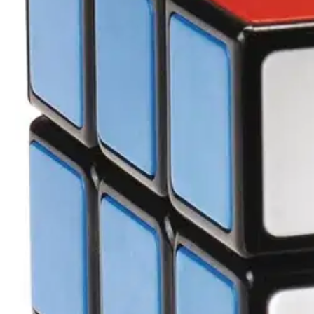
Karusellin nuolipainikkeet
Seuraava
Karusellin pikakuvakkeet