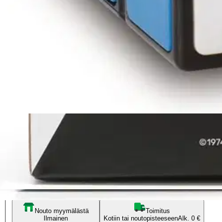
Tuotearvioiden keskiarvo
4,8
/5
(11)
arviota
17,81 €
Asiakasomistajahinta
Hinta ilman S-Etukorttia:
20,95 €
Verkkokaupan hinta
Valitse toimitustapa
Nouto myymälästä
Toimitus
Ilmainen
Kotiin tai noutopisteeseen
Alk. 0 €