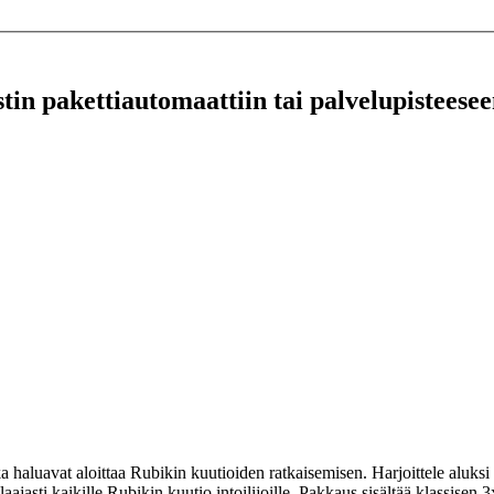
stin pakettiautomaattiin tai palvelupisteesee
a haluavat aloittaa Rubikin kuutioiden ratkaisemisen. Harjoittele aluksi 
aajasti kaikille Rubikin kuutio intoilijoille. Pakkaus sisältää klassis