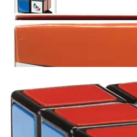
Asiakasomistaja-alennus
-15 %
Avaa kuva suurempana
Avaa kuva suurempana
Avaa kuva suurempana
Avaa kuva suurempana
Avaa kuva suurempana