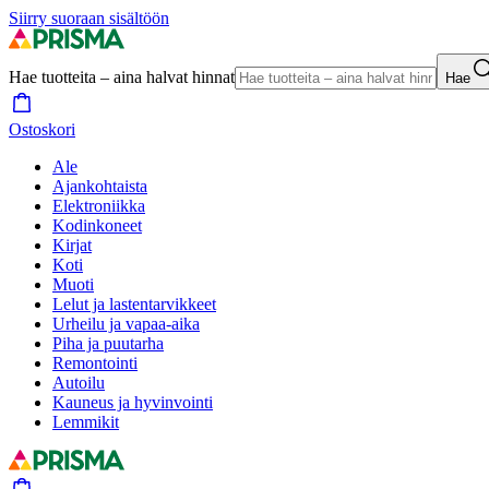
Siirry suoraan sisältöön
Hae tuotteita – aina halvat hinnat
Hae
Ostoskori
Ale
Ajankohtaista
Elektroniikka
Kodinkoneet
Kirjat
Koti
Muoti
Lelut ja lastentarvikkeet
Urheilu ja vapaa-aika
Piha ja puutarha
Remontointi
Autoilu
Kauneus ja hyvinvointi
Lemmikit