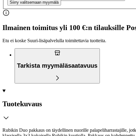
Siirry valitsemaan myymälä
Ilmainen toimitus yli 100 €:n tilauksille Po
Etu ei koske Suuri‑lisäpalvelulla toimitettavia tuotteita.
Tarkista myymäläsaatavuus
Tuotekuvaus
Rubikin Duo pakkaus on täydellinen nuorille palapeliharrastajille, jotk
klassisella 3x3 kokoisella Rubikin kuutiolla. Pakkaus on kohdennettu l