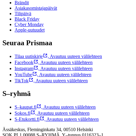
Brändit
Asiakasomistajapäivät
Tilipäivä
Black Friday
Cyber Monday
Apple-uutuudet
Seuraa Prismaa
Tilaa uutiskirje
,
Avautuu uuteen välilehteen
Facebook
,
Avautuu uuteen välilehteen
Instagram
,
Avautuu uuteen välilehteen
YouTube
,
Avautuu uuteen välilehteen
TikTok
,
Avautuu uuteen välilehteen
S–ryhmä
S–kaupat.fi
,
Avautuu uuteen välilehteen
Sokos.fi
,
Avautuu uuteen välilehteen
S-Etukortti.fi
,
Avautuu uuteen välilehteen
Ässäkeskus, Fleminginkatu 34, 00510 Helsinki
SOK PL1 00088 S–RYHMÄ,
Y–tunnus 0116323–1