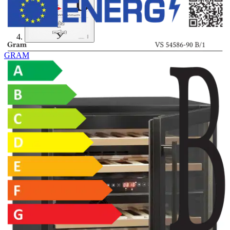
GRAM
Gram viinikaappi VS 54586-90
B/1 musta
854,05 €
Asiakasomistajahinta
Hinta ilman S-Etukorttia:
899,00 €
Verkkokaupan hinta
Energialuokka