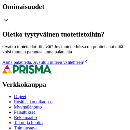
Ominaisuudet
Oletko tyytyväinen tuotetietoihin?
Ovatko tuotetiedot riittävät? Jos tuotetiedoissa on puutteita tai niitä
voisi muuten parantaa, anna palautetta.
Anna palautetta
,
Avautuu uuteen välilehteen
Verkkokauppa
Ohjeet
Ensitilaajan pikaopas
Myymälänouto
Palautukset
Reklamaatio
Takuu ja huolto
Toimitustavat