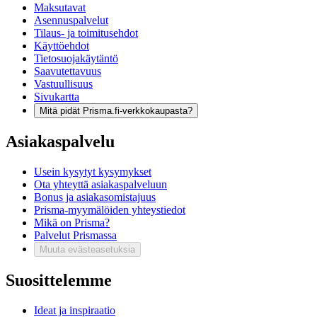
Maksutavat
Asennuspalvelut
Tilaus- ja toimitusehdot
Käyttöehdot
Tietosuojakäytäntö
Saavutettavuus
Vastuullisuus
Sivukartta
Mitä pidät Prisma.fi-verkkokaupasta?
Asiakaspalvelu
Usein kysytyt kysymykset
Ota yhteyttä asiakaspalveluun
Bonus ja asiakasomistajuus
Prisma-myymälöiden yhteystiedot
Mikä on Prisma?
Palvelut Prismassa
Muuta evästeasetuksia
Suosittelemme
Ideat ja inspiraatio