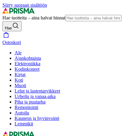
Siirry suoraan sisältöön
Hae tuotteita – aina halvat hinnat
Hae
Ostoskori
Ale
Ajankohtaista
Elektroniikka
Kodinkoneet
Kirjat
Koti
Muoti
Lelut ja lastentarvikkeet
Urheilu ja vapaa-aika
Piha ja puutarha
Remontointi
Autoilu
Kauneus ja hyvinvointi
Lemmikit