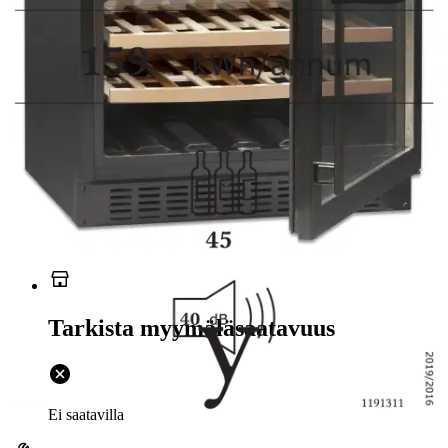
Valitse toimitustapa
Nouto myymälästä
Toimitus
Ei saatavilla
Ei saatavilla
Ilmainen toimitus yli 100 €:n tilauksille
Postin pakettiautomaattiin tai
palvelupisteeseen!
Etu ei koske Suuri‑lisäpalvelulla toimitettavia tuotteita.
Tarkista myymäläsaatavuus
Ei saatavilla