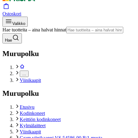
Ostoskori
Valikko
Hae tuotteita – aina halvat hinnat
Hae
Murupolku
…
Viinikaapit
Murupolku
Etusivu
Kodinkoneet
Keittiön kodinkoneet
Kylmälaitteet
Viinikaapit
Gram viinikaappi VS 54586-90 B/1 musta