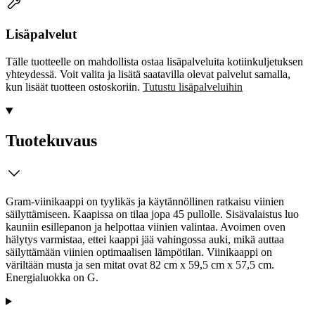
Lisäpalvelut
Tälle tuotteelle on mahdollista ostaa lisäpalveluita kotiinkuljetuksen
yhteydessä. Voit valita ja lisätä saatavilla olevat palvelut samalla,
kun lisäät tuotteen ostoskoriin.
Tutustu lisäpalveluihin
Tuotekuvaus
Gram-viinikaappi on tyylikäs ja käytännöllinen ratkaisu viinien
säilyttämiseen. Kaapissa on tilaa jopa 45 pullolle. Sisävalaistus luo
kauniin esillepanon ja helpottaa viinien valintaa. Avoimen oven
hälytys varmistaa, ettei kaappi jää vahingossa auki, mikä auttaa
säilyttämään viinien optimaalisen lämpötilan. Viinikaappi on
väriltään musta ja sen mitat ovat 82 cm x 59,5 cm x 57,5 cm.
Energialuokka on G.