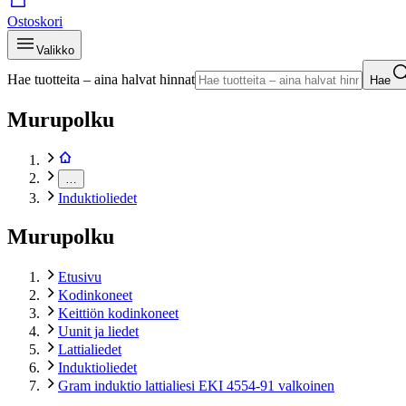
Ostoskori
Valikko
Hae tuotteita – aina halvat hinnat
Hae
Murupolku
…
Induktioliedet
Murupolku
Etusivu
Kodinkoneet
Keittiön kodinkoneet
Uunit ja liedet
Lattialiedet
Induktioliedet
Gram induktio lattialiesi EKI 4554-91 valkoinen