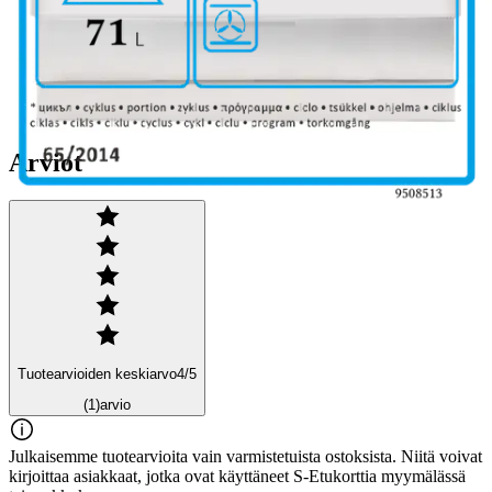
Ominaisuudet
Arviot
Tuotearvioiden keskiarvo
4
/5
(1)
arvio
Julkaisemme tuotearvioita vain varmistetuista ostoksista. Niitä voivat
kirjoittaa asiakkaat, jotka ovat käyttäneet S-Etukorttia myymälässä