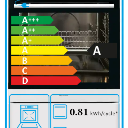
Tarkista myymäläsaatavuus
Lisäpalvelut
Tälle tuotteelle on mahdollista ostaa lisäpalveluita kotiinkuljetuksen
yhteydessä. Voit valita ja lisätä saatavilla olevat palvelut samalla,
kun lisäät tuotteen ostoskoriin.
Tutustu lisäpalveluihin
Tuotekuvaus
Gram 50 cm keraaminen lattialiesi valkoinen. Perinteinen uuni, 5+1
toimintoa, esimerkiksiylä- ja alalämpö ja grilli. SteamClean -toiminto
helpottaa puhdistusta. Energialuokka A Tilava uuni, 70 litraa Mitat
KxLxS: 90x50x60 cm