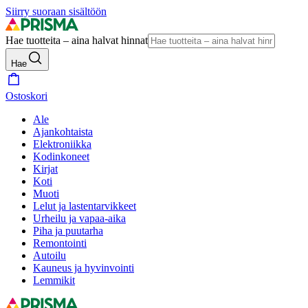
Siirry suoraan sisältöön
Hae tuotteita – aina halvat hinnat
Hae
Ostoskori
Ale
Ajankohtaista
Elektroniikka
Kodinkoneet
Kirjat
Koti
Muoti
Lelut ja lastentarvikkeet
Urheilu ja vapaa-aika
Piha ja puutarha
Remontointi
Autoilu
Kauneus ja hyvinvointi
Lemmikit