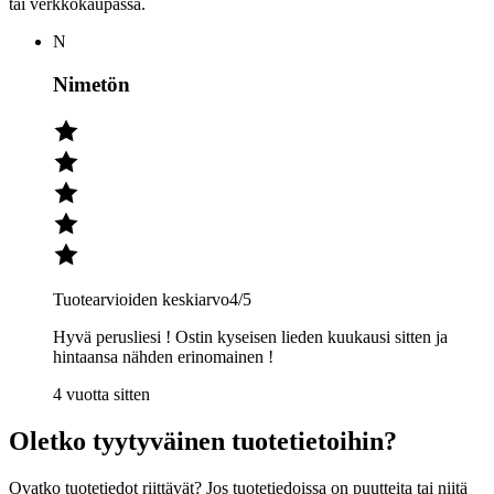
tai verkkokaupassa.
N
Nimetön
Tuotearvioiden keskiarvo
4
/5
Hyvä perusliesi ! Ostin kyseisen lieden kuukausi sitten ja
hintaansa nähden erinomainen !
4 vuotta sitten
Oletko tyytyväinen tuotetietoihin?
Ovatko tuotetiedot riittävät? Jos tuotetiedoissa on puutteita tai niitä