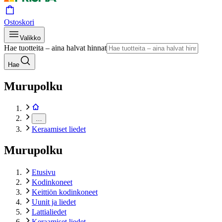
Ostoskori
Valikko
Hae tuotteita – aina halvat hinnat
Hae
Murupolku
…
Keraamiset liedet
Murupolku
Etusivu
Kodinkoneet
Keittiön kodinkoneet
Uunit ja liedet
Lattialiedet
Keraamiset liedet