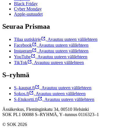
Black Friday
Cyber Monday
Apple-uutuudet
Seuraa Prismaa
Tilaa uutiskirje
,
Avautuu uuteen välilehteen
Facebook
,
Avautuu uuteen välilehteen
Instagram
,
Avautuu uuteen välilehteen
YouTube
,
Avautuu uuteen välilehteen
TikTok
,
Avautuu uuteen välilehteen
S–ryhmä
S–kaupat.fi
,
Avautuu uuteen välilehteen
Sokos.fi
,
Avautuu uuteen välilehteen
S-Etukortti.fi
,
Avautuu uuteen välilehteen
Ässäkeskus, Fleminginkatu 34, 00510 Helsinki
SOK PL1 00088 S–RYHMÄ,
Y–tunnus 0116323–1
© SOK 2026