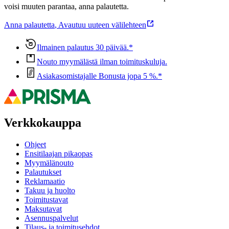
voisi muuten parantaa, anna palautetta.
Anna palautetta
,
Avautuu uuteen välilehteen
Ilmainen palautus 30 päivää.*
Nouto myymälästä ilman toimituskuluja.
Asiakasomistajalle Bonusta jopa 5 %.*
Verkkokauppa
Ohjeet
Ensitilaajan pikaopas
Myymälänouto
Palautukset
Reklamaatio
Takuu ja huolto
Toimitustavat
Maksutavat
Asennuspalvelut
Tilaus- ja toimitusehdot