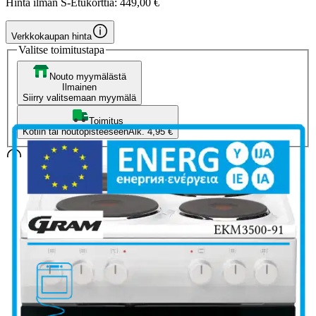
Hinta ilman S-Etukorttia:
449,00 €
Verkkokaupan hinta
Valitse toimitustapa
Nouto myymälästä
Ilmainen
Siirry valitsemaan myymälä
Toimitus
Kotiin tai noutopisteeseen
Alk. 4,95 €
Ilmainen toimitus yli 100 €:n tilauksille
Postin pakettiautomaattiin tai
palvelupisteeseen!
Etu ei koske Suuri‑lisäpalvelulla toimitettavia tuotteita.