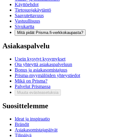
Käyttöehdot
Tietosuojakäytäntö
Saavutettavuus
Vastuullisuus
Sivukartta
Mitä pidät Prisma.fi-verkkokaupasta?
Asiakaspalvelu
Usein kysytyt kysymykset
Ota yhteyttä asiakaspalveluun
Bonus ja asiakasomistajuus
Prisma-myymälöiden yhteystiedot
Mikä on Prisma?
Palvelut Prismassa
Muuta evästeasetuksia
Suosittelemme
Ideat ja inspiraatio
Brändit
Asiakasomistajapäivät
Tilipäivä