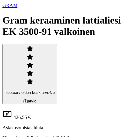
GRAM
Gram keraaminen lattialiesi
EK 3500-91 valkoinen
Tuotearvioiden keskiarvo
4
/5
(1)
arvio
426,55 €
Asiakasomistajahinta