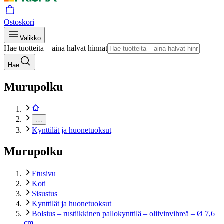
Ostoskori
Valikko
Hae tuotteita – aina halvat hinnat
Hae
Murupolku
…
Kynttilät ja huonetuoksut
Murupolku
Etusivu
Koti
Sisustus
Kynttilät ja huonetuoksut
Bolsius – rustiikkinen pallokynttilä – oliivinvihreä – Ø 7,6
cm