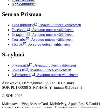
Apple-uutuudet
Seuraa Prismaa
Tilaa uutiskirje
,
Avautuu uuteen välilehteen
Facebook
,
Avautuu uuteen välilehteen
Instagram
,
Avautuu uuteen välilehteen
YouTube
,
Avautuu uuteen välilehteen
TikTok
,
Avautuu uuteen välilehteen
S–ryhmä
S–kaupat.fi
,
Avautuu uuteen välilehteen
Sokos.fi
,
Avautuu uuteen välilehteen
S-Etukortti.fi
,
Avautuu uuteen välilehteen
Ässäkeskus, Fleminginkatu 34, 00510 Helsinki
SOK PL1 00088 S–RYHMÄ,
Y–tunnus 0116323–1
© SOK 2026
Maksutavat
:
Visa, MasterCard, MobilePay, Apple Pay, S-Pankki,