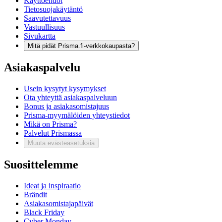
Käyttöehdot
Tietosuojakäytäntö
Saavutettavuus
Vastuullisuus
Sivukartta
Mitä pidät Prisma.fi-verkkokaupasta?
Asiakaspalvelu
Usein kysytyt kysymykset
Ota yhteyttä asiakaspalveluun
Bonus ja asiakasomistajuus
Prisma-myymälöiden yhteystiedot
Mikä on Prisma?
Palvelut Prismassa
Muuta evästeasetuksia
Suosittelemme
Ideat ja inspiraatio
Brändit
Asiakasomistajapäivät
Black Friday
Cyber Monday