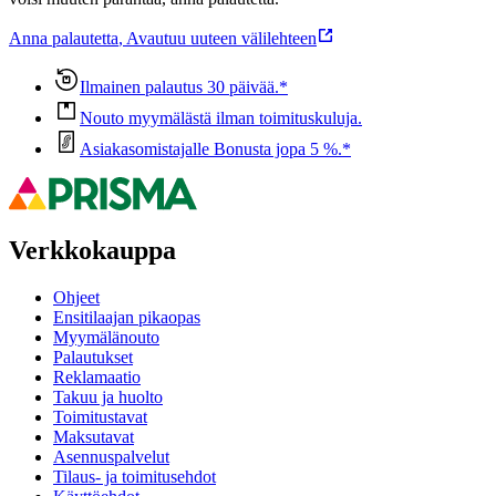
Anna palautetta
,
Avautuu uuteen välilehteen
Ilmainen palautus 30 päivää.*
Nouto myymälästä ilman toimituskuluja.
Asiakasomistajalle Bonusta jopa 5 %.*
Verkkokauppa
Ohjeet
Ensitilaajan pikaopas
Myymälänouto
Palautukset
Reklamaatio
Takuu ja huolto
Toimitustavat
Maksutavat
Asennuspalvelut
Tilaus- ja toimitusehdot