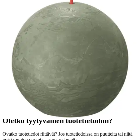
Tee jokaisesta hetkestä erityinen Bolsiuksen rustiikkisella
pallokynttilällä, joka on väriltään Fresh Olive. Tämä kynttilä pysyy
kauniina jopa 25 tunnin ajan MaxAmbiance-teknologiamme
ansiosta. Tämä teknologia yhdistää ainutlaatuisen vahareseptin ja
supertasaisen sydämen täydellistä palamista varten. Valmistettu
ilman palmuöljyä ja kasvipohjaisesta vahasta. Kokonainen
rustiikkikokoelmamme sisältää kynttilöitä eri kokoisina ja
trendikkäissä väreissä. Näitä voi yhdistellä monin tavoin luodaksesi
kotiisi ainutlaatuista lämpöä ja tunnelmaa.
Ominaisuudet
Oletko tyytyväinen tuotetietoihin?
Ovatko tuotetiedot riittävät? Jos tuotetiedoissa on puutteita tai niitä
voisi muuten parantaa, anna palautetta.