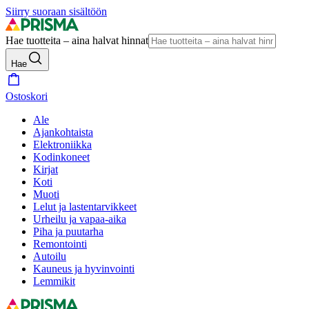
Siirry suoraan sisältöön
Hae tuotteita – aina halvat hinnat
Hae
Ostoskori
Ale
Ajankohtaista
Elektroniikka
Kodinkoneet
Kirjat
Koti
Muoti
Lelut ja lastentarvikkeet
Urheilu ja vapaa-aika
Piha ja puutarha
Remontointi
Autoilu
Kauneus ja hyvinvointi
Lemmikit