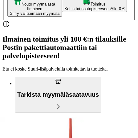
Nouto myymälästä
Toimitus
Ilmainen
Kotiin tai noutopisteeseen
Alk. 0 €
Siirry valitsemaan myymälä
Ilmainen toimitus yli 100 €:n tilauksille
Postin pakettiautomaattiin tai
palvelupisteeseen!
Etu ei koske Suuri‑lisäpalvelulla toimitettavia tuotteita.
Tarkista myymäläsaatavuus
Tuotekuvaus