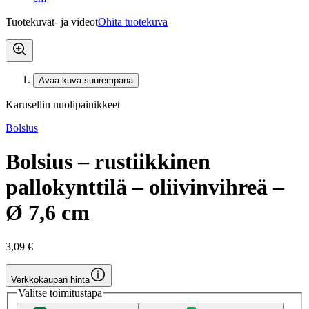
Tuotekuvat- ja videot
Ohita tuotekuva
Avaa kuva suurempana
Karusellin nuolipainikkeet
Bolsius
Bolsius – rustiikkinen
pallokynttilä – oliivinvihreä –
Ø 7,6 cm
3,09 €
Verkkokaupan hinta
Valitse toimitustapa