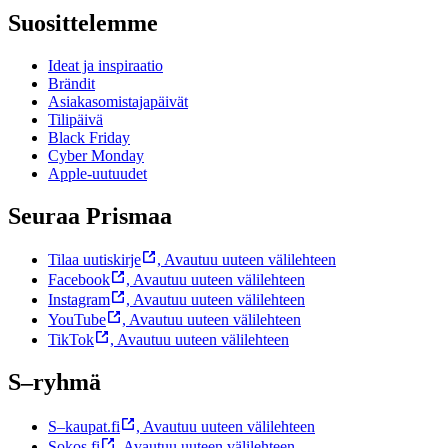
Suosittelemme
Ideat ja inspiraatio
Brändit
Asiakasomistajapäivät
Tilipäivä
Black Friday
Cyber Monday
Apple-uutuudet
Seuraa Prismaa
Tilaa uutiskirje
,
Avautuu uuteen välilehteen
Facebook
,
Avautuu uuteen välilehteen
Instagram
,
Avautuu uuteen välilehteen
YouTube
,
Avautuu uuteen välilehteen
TikTok
,
Avautuu uuteen välilehteen
S–ryhmä
S–kaupat.fi
,
Avautuu uuteen välilehteen
Sokos.fi
,
Avautuu uuteen välilehteen