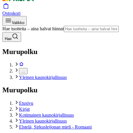
Ostoskori
Valikko
Hae tuotteita – aina halvat hinnat
Hae
Murupolku
…
Yleinen kaunokirjallisuus
Murupolku
Etusivu
Kirjat
Kotimainen kaunokirjallisuus
Yleinen kaunokirjallisuus
Elstelä, Sirkusleijonan mieli - Romaani