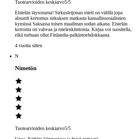
Tuotearvioiden keskiarvo
5
/5
Elstelän täysosuma! Sirkusleijonan mieli on välillä jopa
absurdi kertomus sirkuksen matkasta kansallissosialistien
kynsissä Saksassa toisen maailman sodan aikana. Elstelän
kerronta on vahvaa ja mielenkiintoista. Kirjaa voi suositella,
eikä turhaan ollut Finlandia-palkintoehdokkaana.
4 vuotta sitten
N
Nimetön
Tuotearvioiden keskiarvo
5
/5
Upea. Erittäin kiinnostava ja hyvä romaani.