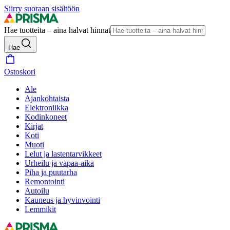
Siirry suoraan sisältöön
Hae tuotteita – aina halvat hinnat
Hae
Ostoskori
Ale
Ajankohtaista
Elektroniikka
Kodinkoneet
Kirjat
Koti
Muoti
Lelut ja lastentarvikkeet
Urheilu ja vapaa-aika
Piha ja puutarha
Remontointi
Autoilu
Kauneus ja hyvinvointi
Lemmikit