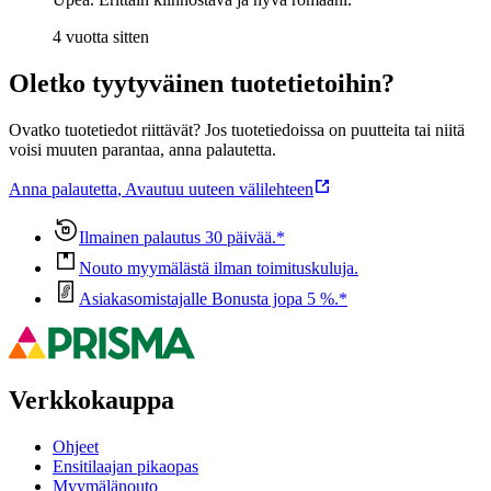
4 vuotta sitten
Oletko tyytyväinen tuotetietoihin?
Ovatko tuotetiedot riittävät? Jos tuotetiedoissa on puutteita tai niitä
voisi muuten parantaa, anna palautetta.
Anna palautetta
,
Avautuu uuteen välilehteen
Ilmainen palautus 30 päivää.*
Nouto myymälästä ilman toimituskuluja.
Asiakasomistajalle Bonusta jopa 5 %.*
Verkkokauppa
Ohjeet
Ensitilaajan pikaopas
Myymälänouto