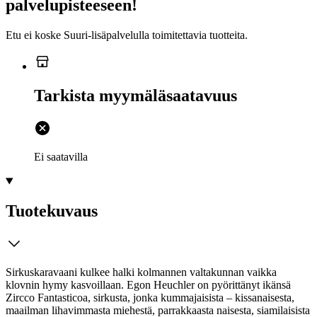
palvelupisteeseen!
Etu ei koske Suuri‑lisäpalvelulla toimitettavia tuotteita.
Tarkista myymäläsaatavuus
Ei saatavilla
Tuotekuvaus
Sirkuskaravaani kulkee halki kolmannen valtakunnan vaikka
klovnin hymy kasvoillaan. Egon Heuchler on pyörittänyt ikänsä
Zircco Fantasticoa, sirkusta, jonka kummajaisista – kissanaisesta,
maailman lihavimmasta miehestä, parrakkaasta naisesta, siamilaisista