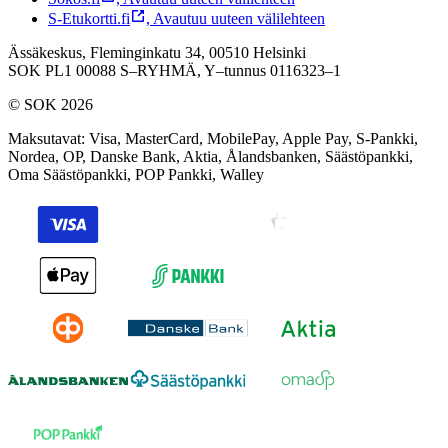
S-Etukortti.fi
,
Avautuu uuteen välilehteen
Ässäkeskus, Fleminginkatu 34, 00510 Helsinki
SOK PL1 00088 S–RYHMÄ,
Y–tunnus 0116323–1
© SOK 2026
Maksutavat
:
Visa, MasterCard, MobilePay, Apple Pay, S-Pankki,
Nordea, OP, Danske Bank, Aktia, Ålandsbanken, Säästöpankki,
Oma Säästöpankki, POP Pankki, Walley