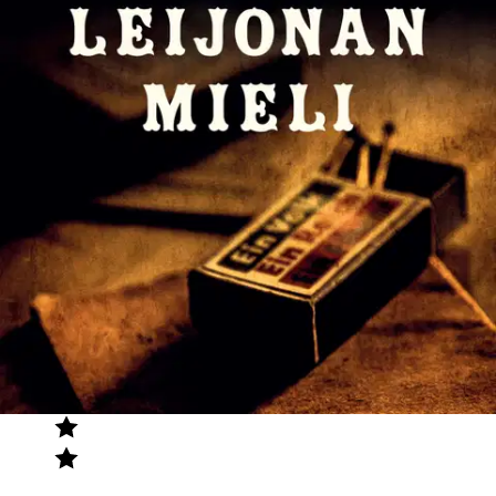
Tuotearvioiden keskiarvo
5
/5
(2)
arviota
Julkaisemme tuotearvioita vain varmistetuista ostoksista. Niitä voivat
kirjoittaa asiakkaat, jotka ovat käyttäneet S-Etukorttia myymälässä
tai verkkokaupassa.
N
Nimetön