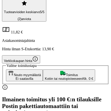
Tuotearvioiden keskiarvo
5
/5
(2)
arviota
11,82 €
Asiakasomistajahinta
Hinta ilman S-Etukorttia:
13,90 €
Verkkokaupan hinta
Valitse toimitustapa
Nouto myymälästä
Toimitus
Ei saatavilla
Kotiin tai noutopisteeseen
Alk. 0 €
Ilmainen toimitus yli 100 €:n tilauksille
Postin pakettiautomaattiin tai