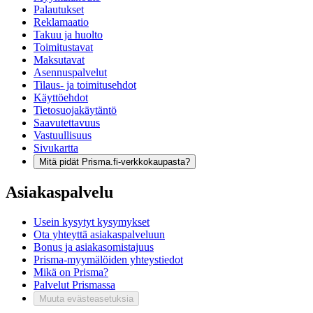
Palautukset
Reklamaatio
Takuu ja huolto
Toimitustavat
Maksutavat
Asennuspalvelut
Tilaus- ja toimitusehdot
Käyttöehdot
Tietosuojakäytäntö
Saavutettavuus
Vastuullisuus
Sivukartta
Mitä pidät Prisma.fi-verkkokaupasta?
Asiakaspalvelu
Usein kysytyt kysymykset
Ota yhteyttä asiakaspalveluun
Bonus ja asiakasomistajuus
Prisma-myymälöiden yhteystiedot
Mikä on Prisma?
Palvelut Prismassa
Muuta evästeasetuksia