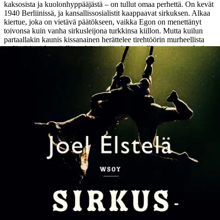
kaksosista ja kuolonhyppääjästä – on tullut omaa perhettä. On kevät
1940 Berliinissä, ja kansallissosialistit kaappaavat sirkuksen.
Alkaa
kiertue, joka on vietävä päätökseen, vaikka Egon on menettänyt
toivonsa kuin vanha sirkusleijona turkkinsa kiillon. Mutta kuilun
partaallakin kaunis kissanainen herättelee tirehtöörin murheellista
sydäntä ja sirkusväellä on käytössään hyppysellinen magiaa. Joel
Elstelä (s. 1961) on teatteriohjaaja ja kirjailija, jolta on aiemmin
ilmestynyt WSOY:n kustantamana kaksi teosta.
Näytä lisää
tuotekuvausta
Ominaisuudet
Arviot