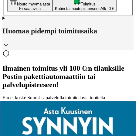
Nouto myymälästä
Toimitus
Ei saatavilla
Kotiin tai noutopisteeseen
Alk. 0 €
Huomaa pidempi toimitusaika
Ilmainen toimitus yli 100 €:n tilauksille
Postin pakettiautomaattiin tai
palvelupisteeseen!
Etu ei koske Suuri‑lisäpalvelulla toimitettavia tuotteita.
Tarkista myymäläsaatavuus