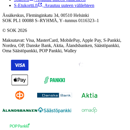
S-Etukortti.fi
,
Avautuu uuteen välilehteen
Ässäkeskus, Fleminginkatu 34, 00510 Helsinki
SOK PL1 00088 S–RYHMÄ,
Y–tunnus 0116323–1
© SOK 2026
Maksutavat
:
Visa, MasterCard, MobilePay, Apple Pay, S-Pankki,
Nordea, OP, Danske Bank, Aktia, Ålandsbanken, Säästöpankki,
Oma Säästöpankki, POP Pankki, Walley