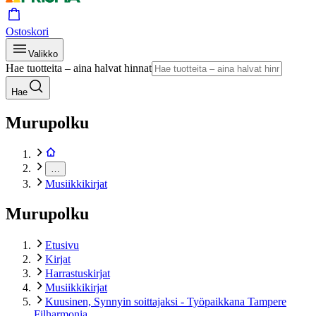
Ostoskori
Valikko
Hae tuotteita – aina halvat hinnat
Hae
Murupolku
…
Musiikkikirjat
Murupolku
Etusivu
Kirjat
Harrastuskirjat
Musiikkikirjat
Kuusinen, Synnyin soittajaksi - Työpaikkana Tampere
Filharmonia