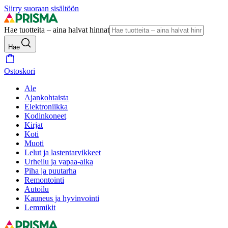
Siirry suoraan sisältöön
Hae tuotteita – aina halvat hinnat
Hae
Ostoskori
Ale
Ajankohtaista
Elektroniikka
Kodinkoneet
Kirjat
Koti
Muoti
Lelut ja lastentarvikkeet
Urheilu ja vapaa-aika
Piha ja puutarha
Remontointi
Autoilu
Kauneus ja hyvinvointi
Lemmikit