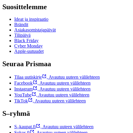
Suosittelemme
Ideat ja inspiraatio
Brändit
Asiakasomistajapäivät
Tilipäivä
Black Friday
Cyber Monday
Apple-uutuudet
Seuraa Prismaa
Tilaa uutiskirje
,
Avautuu uuteen välilehteen
Facebook
,
Avautuu uuteen välilehteen
Instagram
,
Avautuu uuteen välilehteen
YouTube
,
Avautuu uuteen välilehteen
TikTok
,
Avautuu uuteen välilehteen
S–ryhmä
S–kaupat.fi
,
Avautuu uuteen välilehteen
Sokos.fi
,
Avautuu uuteen välilehteen