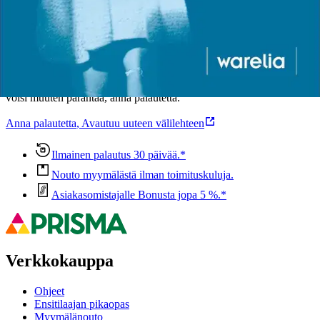
Oletko tyytyväinen tuotetietoihin?
Ovatko tuotetiedot riittävät? Jos tuotetiedoissa on puutteita tai niitä
voisi muuten parantaa, anna palautetta.
Anna palautetta
,
Avautuu uuteen välilehteen
Ilmainen palautus 30 päivää.*
Nouto myymälästä ilman toimituskuluja.
Asiakasomistajalle Bonusta jopa 5 %.*
Verkkokauppa
Ohjeet
Ensitilaajan pikaopas
Myymälänouto