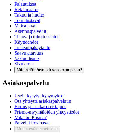
Palautukset
Reklamaatio
Takuu ja huolto
Toimitustavat
Maksutavat
Asennuspalvelut
Tilaus- ja toimitusehdot
Käyttöehdot
Tietosuojakäytäntö
Saavutettavuus
Vastuullisuus
Sivukartta
Mitä pidät Prisma.fi-verkkokaupasta?
Asiakaspalvelu
Usein kysytyt kysymykset
Ota yhteyttä asiakaspalveluun
Bonus ja asiakasomistajuus
Prisma-myymälöiden yhteystiedot
Mikä on Prisma?
Palvelut Prismassa
Muuta evästeasetuksia