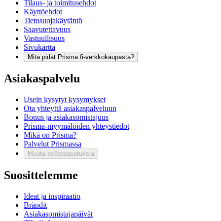
Tilaus- ja toimitusehdot
Käyttöehdot
Tietosuojakäytäntö
Saavutettavuus
Vastuullisuus
Sivukartta
Mitä pidät Prisma.fi-verkkokaupasta?
Asiakaspalvelu
Usein kysytyt kysymykset
Ota yhteyttä asiakaspalveluun
Bonus ja asiakasomistajuus
Prisma-myymälöiden yhteystiedot
Mikä on Prisma?
Palvelut Prismassa
Muuta evästeasetuksia
Suosittelemme
Ideat ja inspiraatio
Brändit
Asiakasomistajapäivät