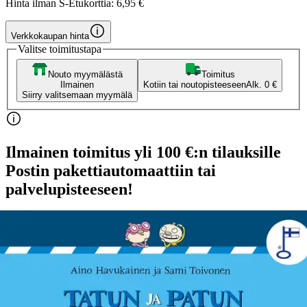
Hinta ilman S-Etukorttia:
6,95 €
Verkkokaupan hinta
Valitse toimitustapa
Nouto myymälästä
Toimitus
Ilmainen
Kotiin tai noutopisteeseen
Alk. 0 €
Siirry valitsemaan myymälä
Ilmainen toimitus yli 100 €:n tilauksille
Postin pakettiautomaattiin tai
palvelupisteeseen!
Etu ei koske Suuri‑lisäpalvelulla toimitettavia tuotteita.
Tarkista myymäläsaatavuus