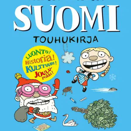
Tuotekuvaus
Kaikkien aikojen suosituimman Tatu ja Patu -kirjan puuhaversio
Monipuolisia puuhatehtäviä alakouluikäisille Outolan poikien
hengessä. Kun valitaan ainekset, joista Suomi valmistetaan tai
etsitään suomen kielen pisintä sanaa sanasokkelosta, Suomi ja
suomalaiset tulevat tutuiksi ihan vahingossa.
Ominaisuudet
Oletko tyytyväinen tuotetietoihin?