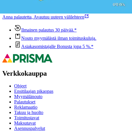
Ovatko tuotetiedot riittävät? Jos tuotetiedoissa on puutteita tai niitä
voisi muuten parantaa, anna palautetta.
Anna palautetta
,
Avautuu uuteen välilehteen
Ilmainen palautus 30 päivää.*
Nouto myymälästä ilman toimituskuluja.
Asiakasomistajalle Bonusta jopa 5 %.*
Verkkokauppa
Ohjeet
Ensitilaajan pikaopas
Myymälänouto
Palautukset
Reklamaatio
Takuu ja huolto
Toimitustavat
Maksutavat
Asennuspalvelut