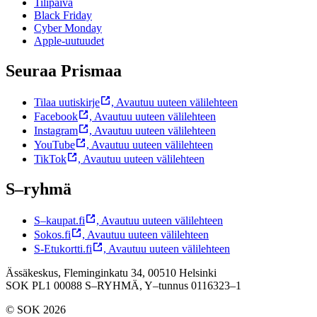
Tilipäivä
Black Friday
Cyber Monday
Apple-uutuudet
Seuraa Prismaa
Tilaa uutiskirje
,
Avautuu uuteen välilehteen
Facebook
,
Avautuu uuteen välilehteen
Instagram
,
Avautuu uuteen välilehteen
YouTube
,
Avautuu uuteen välilehteen
TikTok
,
Avautuu uuteen välilehteen
S–ryhmä
S–kaupat.fi
,
Avautuu uuteen välilehteen
Sokos.fi
,
Avautuu uuteen välilehteen
S-Etukortti.fi
,
Avautuu uuteen välilehteen
Ässäkeskus, Fleminginkatu 34, 00510 Helsinki
SOK PL1 00088 S–RYHMÄ,
Y–tunnus 0116323–1
© SOK 2026