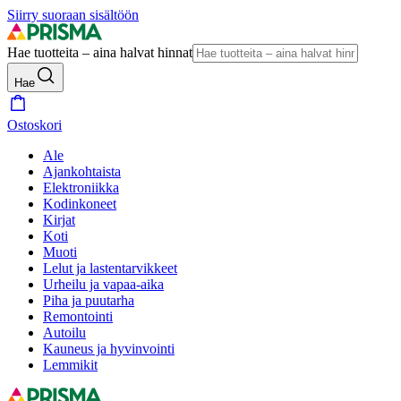
Siirry suoraan sisältöön
Hae tuotteita – aina halvat hinnat
Hae
Ostoskori
Ale
Ajankohtaista
Elektroniikka
Kodinkoneet
Kirjat
Koti
Muoti
Lelut ja lastentarvikkeet
Urheilu ja vapaa-aika
Piha ja puutarha
Remontointi
Autoilu
Kauneus ja hyvinvointi
Lemmikit