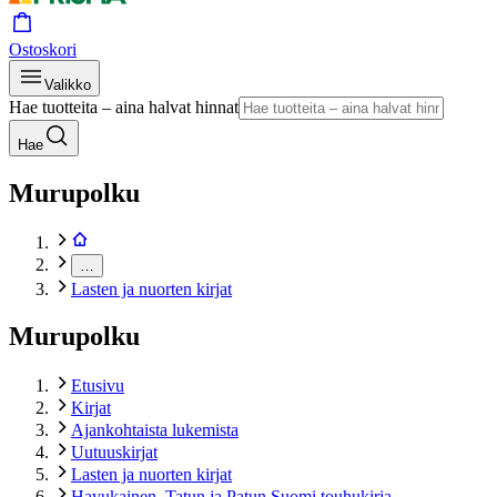
Ostoskori
Valikko
Hae tuotteita – aina halvat hinnat
Hae
Murupolku
…
Lasten ja nuorten kirjat
Murupolku
Etusivu
Kirjat
Ajankohtaista lukemista
Uutuuskirjat
Lasten ja nuorten kirjat
Havukainen, Tatun ja Patun Suomi touhukirja