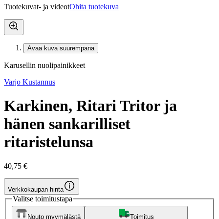
Tuotekuvat- ja videot
Ohita tuotekuva
Avaa kuva suurempana
Karusellin nuolipainikkeet
Varjo Kustannus
Karkinen, Ritari Tritor ja
hänen sankarilliset
ritaristelunsa
40,75 €
Verkkokaupan hinta
Valitse toimitustapa
Nouto myymälästä
Toimitus