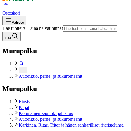
Ostoskori
Valikko
Hae tuotteita – aina halvat hinnat
Hae
Murupolku
…
Autofiktio, perhe- ja sukuromaanit
Murupolku
Etusivu
Kirjat
Kotimainen kaunokirjallisuus
Autofiktio, perhe- ja sukuromaanit
Karkinen, Ritari Tritor ja hänen sankarilliset ritaristelunsa