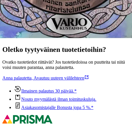
Näytä lisää
tuotekuvausta
Ominaisuudet
Oletko tyytyväinen tuotetietoihin?
Ovatko tuotetiedot riittävät? Jos tuotetiedoissa on puutteita tai niitä
voisi muuten parantaa, anna palautetta.
Anna palautetta
,
Avautuu uuteen välilehteen
Ilmainen palautus 30 päivää.*
Nouto myymälästä ilman toimituskuluja.
Asiakasomistajalle Bonusta jopa 5 %.*