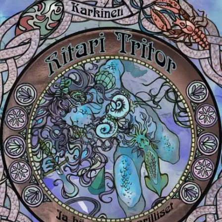
Rämeravun rustoon löi kalpansa kuin juustoon Maar! Ylväs ja uljas
merenmiesritari Tritor on noussut kamaraiselle maalle ja suuntaa
kohti mainetekoja. Paladiinina, pyhänä ritarina, hänen
velvollisuutensa ja johtotähtensä on olla heikkojen auttaja,
oikeudenmukaisuuden airut, ilkitekijöiden turma ja kulkea mantuja
sinne, kunne hänet kulloinkin kutsuvat hätääkärsivien huudot.
Mutta
liekö nihtimme sittenkään aivan kala vedessä täällä kuivalla
tantereella ja pystyvätkö hänen ruutanasilmänsä todella näkemään
maailman valheiden lävitse? Sankari ei olisi sankari ilman
kunnollista retkuetta, joten uskollisen aseenkantajansa ja
kronikoitsijansa Ipator-tontun neuvosta merenmiesritarimme värvää
vielä kerallensa joukon seikkailijoita paikallisesta Toimistoja ja
taloustaitoja -peliporukasta ja lähtee sitten täyttämään kohtaloaan.
Kelpo laulelman hengessä juttuun liittyy luonnollisesti myös
lohikäärmeitä, profetioita sekä opettavaisia kasvukertomuksia, jotka
itse kukin meistä voi viisaasti kammitsoida sydämeensä. Jaro
Karkisen neljäs romaani läpsyttelee sinne, minne yksikään
merenmies ei ole vielä mennyt, ja kutsuu lukijansa mukaan
kukistamaan tarkemmin määrittelemättömän pseudokeskiaikaisen
settingin tuulimyllyjä.