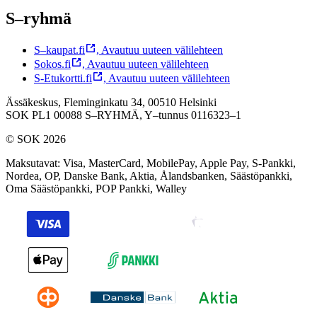
S–ryhmä
S–kaupat.fi
,
Avautuu uuteen välilehteen
Sokos.fi
,
Avautuu uuteen välilehteen
S-Etukortti.fi
,
Avautuu uuteen välilehteen
Ässäkeskus, Fleminginkatu 34, 00510 Helsinki
SOK PL1 00088 S–RYHMÄ,
Y–tunnus 0116323–1
© SOK 2026
Maksutavat
:
Visa, MasterCard, MobilePay, Apple Pay, S-Pankki,
Nordea, OP, Danske Bank, Aktia, Ålandsbanken, Säästöpankki,
Oma Säästöpankki, POP Pankki, Walley