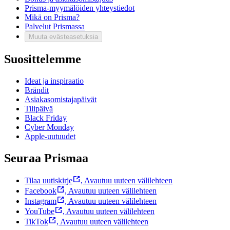
Prisma-myymälöiden yhteystiedot
Mikä on Prisma?
Palvelut Prismassa
Muuta evästeasetuksia
Suosittelemme
Ideat ja inspiraatio
Brändit
Asiakasomistajapäivät
Tilipäivä
Black Friday
Cyber Monday
Apple-uutuudet
Seuraa Prismaa
Tilaa uutiskirje
,
Avautuu uuteen välilehteen
Facebook
,
Avautuu uuteen välilehteen
Instagram
,
Avautuu uuteen välilehteen
YouTube
,
Avautuu uuteen välilehteen
TikTok
,
Avautuu uuteen välilehteen