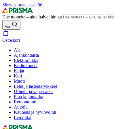
Siirry suoraan sisältöön
Hae tuotteita – aina halvat hinnat
Hae
Ostoskori
Ale
Ajankohtaista
Elektroniikka
Kodinkoneet
Kirjat
Koti
Muoti
Lelut ja lastentarvikkeet
Urheilu ja vapaa-aika
Piha ja puutarha
Remontointi
Autoilu
Kauneus ja hyvinvointi
Lemmikit