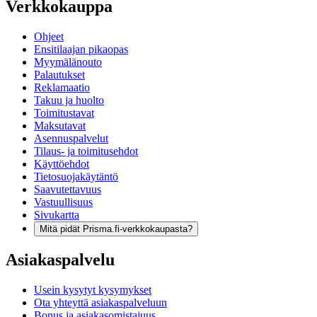
Verkkokauppa
Ohjeet
Ensitilaajan pikaopas
Myymälänouto
Palautukset
Reklamaatio
Takuu ja huolto
Toimitustavat
Maksutavat
Asennuspalvelut
Tilaus- ja toimitusehdot
Käyttöehdot
Tietosuojakäytäntö
Saavutettavuus
Vastuullisuus
Sivukartta
Mitä pidät Prisma.fi-verkkokaupasta?
Asiakaspalvelu
Usein kysytyt kysymykset
Ota yhteyttä asiakaspalveluun
Bonus ja asiakasomistajuus