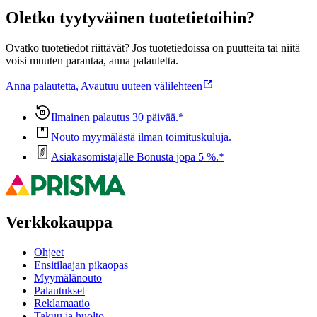
Oletko tyytyväinen tuotetietoihin?
Ovatko tuotetiedot riittävät? Jos tuotetiedoissa on puutteita tai niitä
voisi muuten parantaa, anna palautetta.
Anna palautetta
,
Avautuu uuteen välilehteen
Ilmainen palautus 30 päivää.*
Nouto myymälästä ilman toimituskuluja.
Asiakasomistajalle Bonusta jopa 5 %.*
Verkkokauppa
Ohjeet
Ensitilaajan pikaopas
Myymälänouto
Palautukset
Reklamaatio
Takuu ja huolto