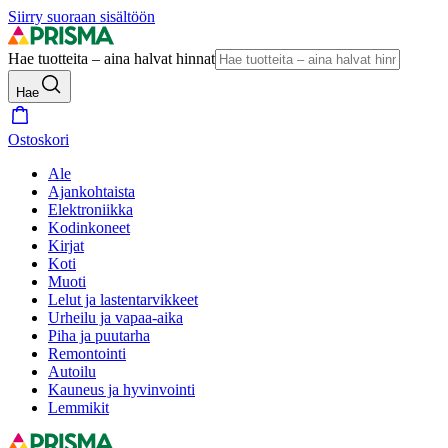
Siirry suoraan sisältöön
Hae tuotteita – aina halvat hinnat
Hae
Ostoskori
Ale
Ajankohtaista
Elektroniikka
Kodinkoneet
Kirjat
Koti
Muoti
Lelut ja lastentarvikkeet
Urheilu ja vapaa-aika
Piha ja puutarha
Remontointi
Autoilu
Kauneus ja hyvinvointi
Lemmikit