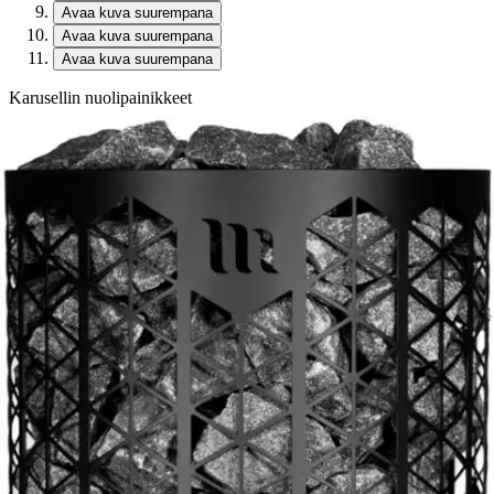
Avaa kuva suurempana
Avaa kuva suurempana
Avaa kuva suurempana
Karusellin nuolipainikkeet
Seuraava
Karusellin pikakuvakkeet