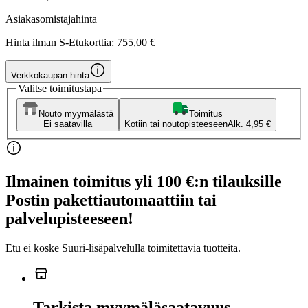
Asiakasomistajahinta
Hinta ilman S-Etukorttia:
755,00 €
Verkkokaupan hinta
Valitse toimitustapa
Nouto myymälästä
Toimitus
Ei saatavilla
Kotiin tai noutopisteeseen
Alk. 4,95 €
Ilmainen toimitus yli 100 €:n tilauksille
Postin pakettiautomaattiin tai
palvelupisteeseen!
Etu ei koske Suuri‑lisäpalvelulla toimitettavia tuotteita.
Tarkista myymäläsaatavuus