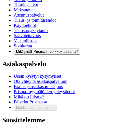
Toimitustavat
Maksutavat
Asennuspalvelut
Tilaus- ja toimitusehdot
Käyttöehdot
Tietosuojakäytäntö
Saavutettavuus
Vastuullisuus
Sivukartta
Mitä pidät Prisma.fi-verkkokaupasta?
Asiakaspalvelu
Usein kysytyt kysymykset
Ota yhteyttä asiakaspalveluun
Bonus ja asiakasomistajuus
Prisma-myymälöiden yhteystiedot
Mikä on Prisma?
Palvelut Prismassa
Muuta evästeasetuksia
Suosittelemme