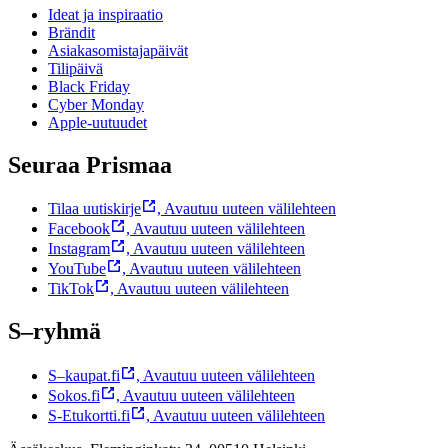
Ideat ja inspiraatio
Brändit
Asiakasomistajapäivät
Tilipäivä
Black Friday
Cyber Monday
Apple-uutuudet
Seuraa Prismaa
Tilaa uutiskirje
,
Avautuu uuteen välilehteen
Facebook
,
Avautuu uuteen välilehteen
Instagram
,
Avautuu uuteen välilehteen
YouTube
,
Avautuu uuteen välilehteen
TikTok
,
Avautuu uuteen välilehteen
S–ryhmä
S–kaupat.fi
,
Avautuu uuteen välilehteen
Sokos.fi
,
Avautuu uuteen välilehteen
S-Etukortti.fi
,
Avautuu uuteen välilehteen