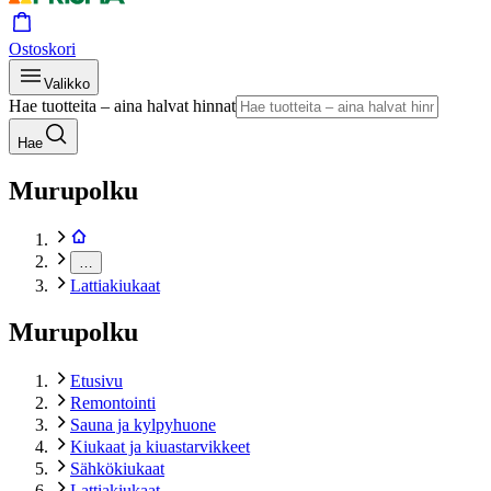
Ostoskori
Valikko
Hae tuotteita – aina halvat hinnat
Hae
Murupolku
…
Lattiakiukaat
Murupolku
Etusivu
Remontointi
Sauna ja kylpyhuone
Kiukaat ja kiuastarvikkeet
Sähkökiukaat
Lattiakiukaat