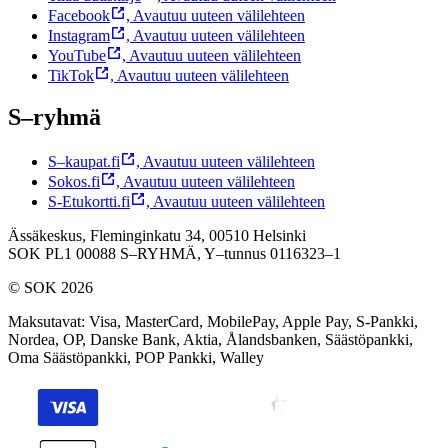
Facebook
,
Avautuu uuteen välilehteen
Instagram
,
Avautuu uuteen välilehteen
YouTube
,
Avautuu uuteen välilehteen
TikTok
,
Avautuu uuteen välilehteen
S–ryhmä
S–kaupat.fi
,
Avautuu uuteen välilehteen
Sokos.fi
,
Avautuu uuteen välilehteen
S-Etukortti.fi
,
Avautuu uuteen välilehteen
Ässäkeskus, Fleminginkatu 34, 00510 Helsinki
SOK PL1 00088 S–RYHMÄ,
Y–tunnus 0116323–1
© SOK 2026
Maksutavat
:
Visa, MasterCard, MobilePay, Apple Pay, S-Pankki,
Nordea, OP, Danske Bank, Aktia, Ålandsbanken, Säästöpankki,
Oma Säästöpankki, POP Pankki, Walley