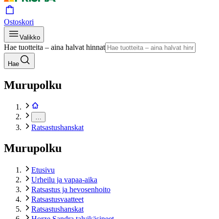
Ostoskori
Valikko
Hae tuotteita – aina halvat hinnat
Hae
Murupolku
…
Ratsastushanskat
Murupolku
Etusivu
Urheilu ja vapaa-aika
Ratsastus ja hevosenhoito
Ratsastusvaatteet
Ratsastushanskat
Horze Sandra talvikäsineet