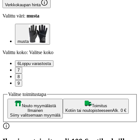
Verkkokaupan hinta
Valittu väri:
musta
musta
Valittu koko:
Valitse koko
6
Loppu varastosta
7
8
9
Valitse toimitustapa
Nouto myymälästä
Toimitus
Ilmainen
Kotiin tai noutopisteeseen
Alk. 0 €
Siirry valitsemaan myymälä