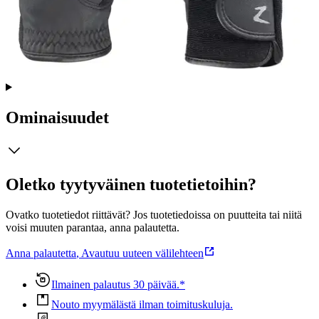
Tyylikkäissä ja hyvin istuvissa käsineissä on kylminä päivinä
piristäviä kimalteita. Lämmin vuori suojaa käsiäsi kylmältä. Joustava
materiaali mukautuu käsiesi mukaan, ja tekonahka tuo pitoa
ratsastuksen aikana. Tekonahka: 51 % nailonia, 49 % polyuretaania.
Kuoriosa: 98 % nailonia, 2 % elastaania. Vuori: 100 % polyesteriä.
Ominaisuudet
Oletko tyytyväinen tuotetietoihin?
Ovatko tuotetiedot riittävät? Jos tuotetiedoissa on puutteita tai niitä
voisi muuten parantaa, anna palautetta.
Anna palautetta
,
Avautuu uuteen välilehteen
Ilmainen palautus 30 päivää.*
Nouto myymälästä ilman toimituskuluja.