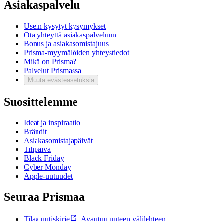
Asiakaspalvelu
Usein kysytyt kysymykset
Ota yhteyttä asiakaspalveluun
Bonus ja asiakasomistajuus
Prisma-myymälöiden yhteystiedot
Mikä on Prisma?
Palvelut Prismassa
Muuta evästeasetuksia
Suosittelemme
Ideat ja inspiraatio
Brändit
Asiakasomistajapäivät
Tilipäivä
Black Friday
Cyber Monday
Apple-uutuudet
Seuraa Prismaa
Tilaa uutiskirje
,
Avautuu uuteen välilehteen