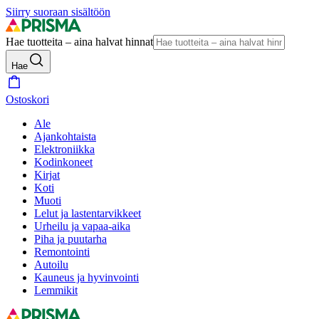
Siirry suoraan sisältöön
Hae tuotteita – aina halvat hinnat
Hae
Ostoskori
Ale
Ajankohtaista
Elektroniikka
Kodinkoneet
Kirjat
Koti
Muoti
Lelut ja lastentarvikkeet
Urheilu ja vapaa-aika
Piha ja puutarha
Remontointi
Autoilu
Kauneus ja hyvinvointi
Lemmikit