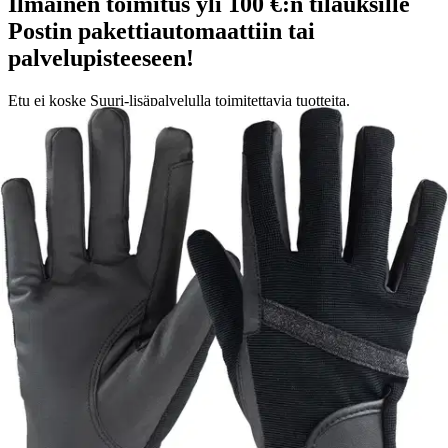
Ilmainen toimitus yli 100 €:n tilauksille
Postin pakettiautomaattiin tai
palvelupisteeseen!
Etu ei koske Suuri‑lisäpalvelulla toimitettavia tuotteita.
Tarkista myymäläsaatavuus
Valitse tuotteen koko
Tuotekuvaus