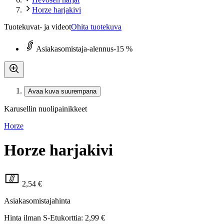
Horze harjakivi
Tuotekuvat- ja videot
Ohita tuotekuva
Asiakasomistaja-alennus
-15 %
Avaa kuva suurempana
Karusellin nuolipainikkeet
Horze
Horze harjakivi
2,54 €
Asiakasomistajahinta
Hinta ilman S-Etukorttia:
2,99 €