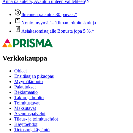
Anna palautetta
,
Avautuu uuteen välilehteen
Ilmainen palautus 30 päivää.*
Nouto myymälästä ilman toimituskuluja.
Asiakasomistajalle Bonusta jopa 5 %.*
Verkkokauppa
Ohjeet
Ensitilaajan pikaopas
Myymälänouto
Palautukset
Reklamaatio
Takuu ja huolto
Toimitustavat
Maksutavat
Asennuspalvelut
Tilaus- ja toimitusehdot
Käyttöehdot
Tietosuojakäytäntö