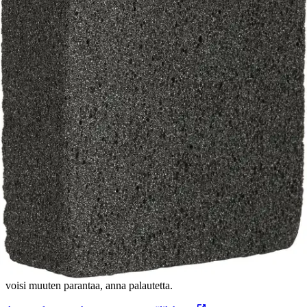
Tuotekuvaus
Harjakivi, jolla puhdistat hevosesi helposti liasta ja irtokarvoista.
Erityisen hyödyllinen karvanlähtöaikaan. Lasikuitua. Koko 10x4x11
cm.
Ominaisuudet
Oletko tyytyväinen tuotetietoihin?
Ovatko tuotetiedot riittävät? Jos tuotetiedoissa on puutteita tai niitä
voisi muuten parantaa, anna palautetta.