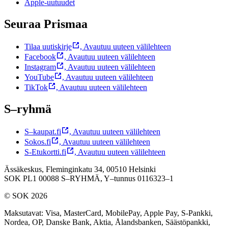
Apple-uutuudet
Seuraa Prismaa
Tilaa uutiskirje
,
Avautuu uuteen välilehteen
Facebook
,
Avautuu uuteen välilehteen
Instagram
,
Avautuu uuteen välilehteen
YouTube
,
Avautuu uuteen välilehteen
TikTok
,
Avautuu uuteen välilehteen
S–ryhmä
S–kaupat.fi
,
Avautuu uuteen välilehteen
Sokos.fi
,
Avautuu uuteen välilehteen
S-Etukortti.fi
,
Avautuu uuteen välilehteen
Ässäkeskus, Fleminginkatu 34, 00510 Helsinki
SOK PL1 00088 S–RYHMÄ,
Y–tunnus 0116323–1
© SOK 2026
Maksutavat
:
Visa, MasterCard, MobilePay, Apple Pay, S-Pankki,
Nordea, OP, Danske Bank, Aktia, Ålandsbanken, Säästöpankki,