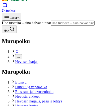
Ostoskori
Valikko
Hae tuotteita – aina halvat hinnat
Hae
Murupolku
…
Hevosen harjat
Murupolku
Etusivu
Urheilu ja vapaa-aika
Ratsastus ja hevosenhoito
Hevostarvikkeet
Hevosen harjaus, pesu ja letitys
Hevosen harjat