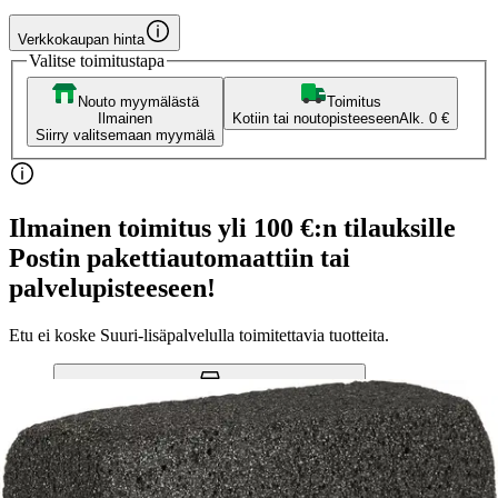
Verkkokaupan hinta
Valitse toimitustapa
Nouto myymälästä
Toimitus
Ilmainen
Kotiin tai noutopisteeseen
Alk. 0 €
Siirry valitsemaan myymälä
Ilmainen toimitus yli 100 €:n tilauksille
Postin pakettiautomaattiin tai
palvelupisteeseen!
Etu ei koske Suuri‑lisäpalvelulla toimitettavia tuotteita.
Tarkista myymäläsaatavuus