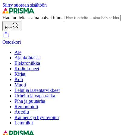
Siirry suoraan sisältöön
Hae tuotteita – aina halvat hinnat
Hae
Ostoskori
Ale
Ajankohtaista
Elektroniikka
Kodinkoneet
Kirjat
Koti
Muoti
Lelut ja lastentarvikkeet
Urheilu ja vapaa-aika
Piha ja puutarha
Remontointi
Autoilu
Kauneus ja hyvinvointi
Lemmikit