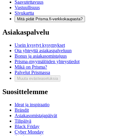
Saavutettavuus
Vastuullisuus
Sivukartta
Mitä pidät Prisma.fi-verkkokaupasta?
Asiakaspalvelu
Usein kysytyt kysymykset
Ota yhteyttä asiakaspalveluun
Bonus ja asiakasomistajuus
Prisma-myymälöiden yhteystiedot
Mikä on Prisma?
Palvelut Prismassa
Muuta evästeasetuksia
Suosittelemme
Ideat ja inspiraatio
Brändit
Asiakasomistajapäivät
Tilipäivä
Black Friday
Cyber Monday