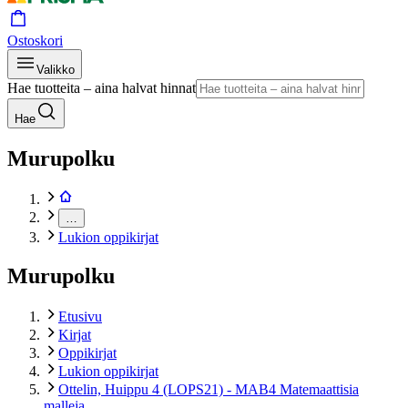
Ostoskori
Valikko
Hae tuotteita – aina halvat hinnat
Hae
Murupolku
…
Lukion oppikirjat
Murupolku
Etusivu
Kirjat
Oppikirjat
Lukion oppikirjat
Ottelin, Huippu 4 (LOPS21) - MAB4 Matemaattisia
malleja