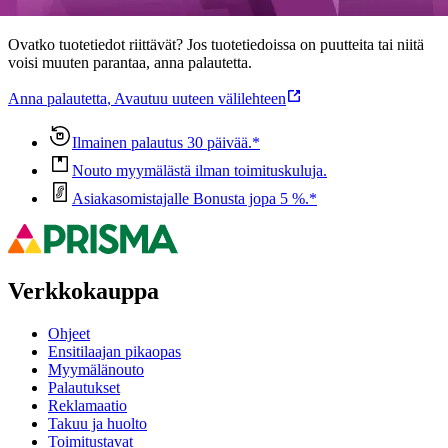
Oletko tyytyväinen tuotetietoihin?
Ovatko tuotetiedot riittävät? Jos tuotetiedoissa on puutteita tai niitä
voisi muuten parantaa, anna palautetta.
Anna palautetta
,
Avautuu uuteen välilehteen
Ilmainen palautus 30 päivää.*
Nouto myymälästä ilman toimituskuluja.
Asiakasomistajalle Bonusta jopa 5 %.*
Verkkokauppa
Ohjeet
Ensitilaajan pikaopas
Myymälänouto
Palautukset
Reklamaatio
Takuu ja huolto
Toimitustavat