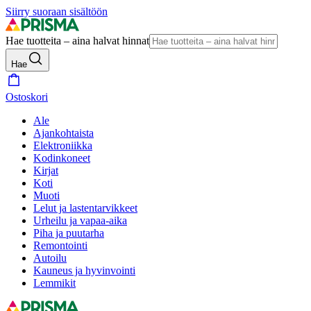
Siirry suoraan sisältöön
Hae tuotteita – aina halvat hinnat
Hae
Ostoskori
Ale
Ajankohtaista
Elektroniikka
Kodinkoneet
Kirjat
Koti
Muoti
Lelut ja lastentarvikkeet
Urheilu ja vapaa-aika
Piha ja puutarha
Remontointi
Autoilu
Kauneus ja hyvinvointi
Lemmikit