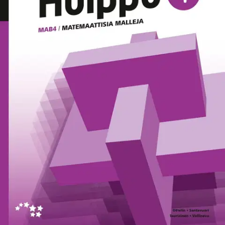
Ei saatavilla
Tuotekuvaus
Huippu 4 Matemaattisia malleja (LOPS21) tutustuttaa sinut
suureiden välisiin riippuvuuksiin lineaaristen ja eksponentiaalisten
mallien sekä polynomien avulla. Opit hyödyntämään ohjelmia,
ennustamaan ilmiöiden kehitystä ja arvioimaan mallien
käyttökelpoisuutta. Moduulissa harjoitellaan myös mallinnuksessa
tarvittavien eksponentti- ja potenssiyhtälöiden ratkaisemista.
Ominaisuudet