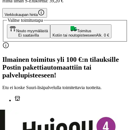
Hinta ilman S-Etukorttia:
39,20 €
Verkkokaupan hinta
Valitse toimitustapa
Nouto myymälästä
Toimitus
Ei saatavilla
Kotiin tai noutopisteeseen
Alk. 0 €
Ilmainen toimitus yli 100 €:n tilauksille
Postin pakettiautomaattiin tai
palvelupisteeseen!
Etu ei koske Suuri‑lisäpalvelulla toimitettavia tuotteita.
Tarkista myymäläsaatavuus