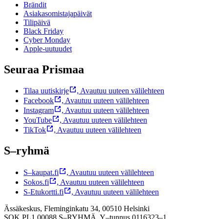
Brändit
Asiakasomistajapäivät
Tilipäivä
Black Friday
Cyber Monday
Apple-uutuudet
Seuraa Prismaa
Tilaa uutiskirje
,
Avautuu uuteen välilehteen
Facebook
,
Avautuu uuteen välilehteen
Instagram
,
Avautuu uuteen välilehteen
YouTube
,
Avautuu uuteen välilehteen
TikTok
,
Avautuu uuteen välilehteen
S–ryhmä
S–kaupat.fi
,
Avautuu uuteen välilehteen
Sokos.fi
,
Avautuu uuteen välilehteen
S-Etukortti.fi
,
Avautuu uuteen välilehteen
Ässäkeskus, Fleminginkatu 34, 00510 Helsinki
SOK PL1 00088 S–RYHMÄ,
Y–tunnus 0116323–1