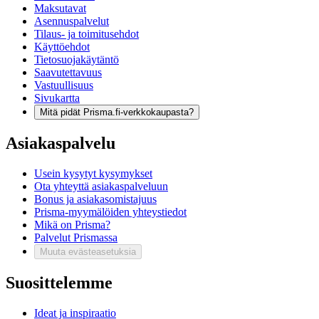
Maksutavat
Asennuspalvelut
Tilaus- ja toimitusehdot
Käyttöehdot
Tietosuojakäytäntö
Saavutettavuus
Vastuullisuus
Sivukartta
Mitä pidät Prisma.fi-verkkokaupasta?
Asiakaspalvelu
Usein kysytyt kysymykset
Ota yhteyttä asiakaspalveluun
Bonus ja asiakasomistajuus
Prisma-myymälöiden yhteystiedot
Mikä on Prisma?
Palvelut Prismassa
Muuta evästeasetuksia
Suosittelemme
Ideat ja inspiraatio