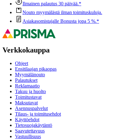
Ilmainen palautus 30 päivää.*
Nouto myymälästä ilman toimituskuluja.
Asiakasomistajalle Bonusta jopa 5 %.*
Verkkokauppa
Ohjeet
Ensitilaajan pikaopas
Myymälänouto
Palautukset
Reklamaatio
Takuu ja huolto
Toimitustavat
Maksutavat
Asennuspalvelut
Tilaus- ja toimitusehdot
Käyttöehdot
Tietosuojakäytäntö
Saavutettavuus
Vastuullisuus