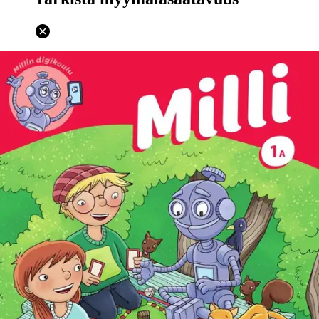
Ei saatavilla
Tuotekuvaus
Milli on OPS 2016 mukainen alakoulun matematiikan oppikirja,
joka innostaa oppilasta monipuolisilla tehtävillään ja kuvituksellaan.
Oppilaan kirjan A-osa on tarkoitettu syyslukukaudelle. Kirjan jaksot
alkavat aloitusaukeaman kuvalla, jonka tavoitteena on johdatella
jakson aiheeseen. Jokainen oppituntikokonaisuus rakentuu kahdesta
aukeamasta. Ensimmäisellä aukeamalla on havainnollinen
opetusruutu sekä ydinasiaa harjoittavia tehtäviä.
Aluksi asiaa
harjoitellaan kuvatuetusti ja edetään pikkuhiljaa abstraktimpaan
suuntaan. Toisen aukeaman alussa oppilasta odottaa Kiva-tehtävä,
joka motivoi pääsemään harjoittelussa eteenpäin. Millissä toisella
oppituntiaukeamalla ei ole lisätehtäviä, vaan lisää monipuolisia
harjoituksia. Mukana on aina myös ongelmanratkaisua, joka kehittää