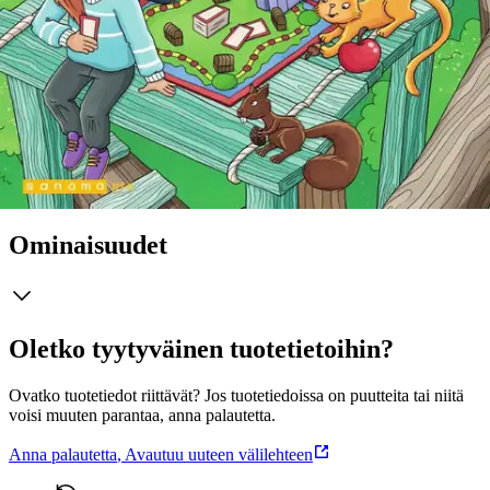
oppilaan ajatteluntaitoja. Luvun lopussa ennen kotitehtäviä on
Millimittari-tehtävä, joka toimii jatkuvan arvioinnin työkaluna, ja
jonka avulla voidaan harjoitella myös itse- ja vertaisarviointia. Kirjan
jokaisen jakson lopussa on Katsastus, joka sisältää testin ja kertaavia
tehtäviä, sekä Projektit-aukeama, josta löytyy esimerkiksi pari- tai
ryhmätyöksi soveltuvia projektitehtäviä. Oppikirjasta avautuu Arttu-
sovelluksen avulla Millin digikoulu.
Näytä lisää
tuotekuvausta
Ominaisuudet
Oletko tyytyväinen tuotetietoihin?
Ovatko tuotetiedot riittävät? Jos tuotetiedoissa on puutteita tai niitä
voisi muuten parantaa, anna palautetta.
Anna palautetta
,
Avautuu uuteen välilehteen