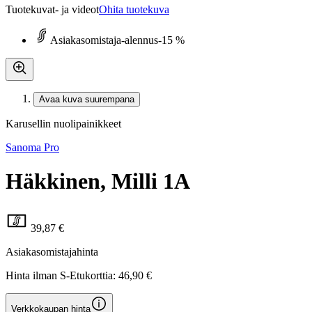
Tuotekuvat- ja videot
Ohita tuotekuva
Asiakasomistaja-alennus
-15 %
Avaa kuva suurempana
Karusellin nuolipainikkeet
Sanoma Pro
Häkkinen, Milli 1A
39,87 €
Asiakasomistajahinta
Hinta ilman S-Etukorttia:
46,90 €
Verkkokaupan hinta