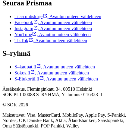
Seuraa Prismaa
Tilaa uutiskirje
,
Avautuu uuteen välilehteen
Facebook
,
Avautuu uuteen välilehteen
Instagram
,
Avautuu uuteen välilehteen
YouTube
,
Avautuu uuteen välilehteen
TikTok
,
Avautuu uuteen välilehteen
S–ryhmä
S–kaupat.fi
,
Avautuu uuteen välilehteen
Sokos.fi
,
Avautuu uuteen välilehteen
S-Etukortti.fi
,
Avautuu uuteen välilehteen
Ässäkeskus, Fleminginkatu 34, 00510 Helsinki
SOK PL1 00088 S–RYHMÄ,
Y–tunnus 0116323–1
© SOK 2026
Maksutavat
:
Visa, MasterCard, MobilePay, Apple Pay, S-Pankki,
Nordea, OP, Danske Bank, Aktia, Ålandsbanken, Säästöpankki,
Oma Säästöpankki, POP Pankki, Walley