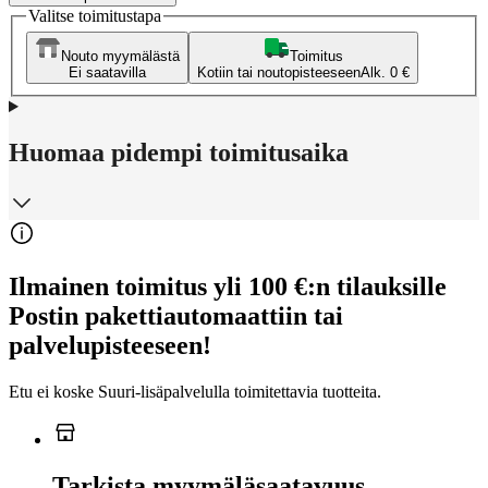
Valitse toimitustapa
Nouto myymälästä
Toimitus
Ei saatavilla
Kotiin tai noutopisteeseen
Alk. 0 €
Huomaa pidempi toimitusaika
Ilmainen toimitus yli 100 €:n tilauksille
Postin pakettiautomaattiin tai
palvelupisteeseen!
Etu ei koske Suuri‑lisäpalvelulla toimitettavia tuotteita.
Tarkista myymäläsaatavuus