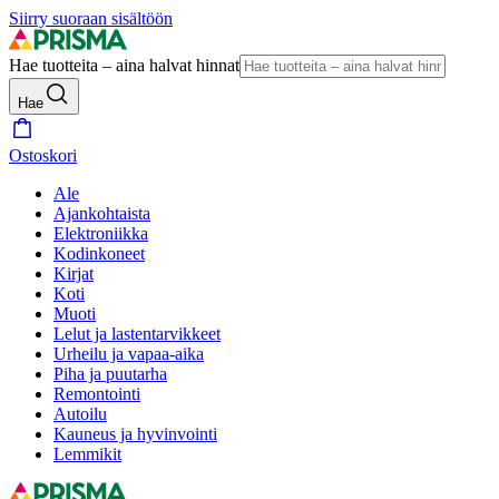
Siirry suoraan sisältöön
Hae tuotteita – aina halvat hinnat
Hae
Ostoskori
Ale
Ajankohtaista
Elektroniikka
Kodinkoneet
Kirjat
Koti
Muoti
Lelut ja lastentarvikkeet
Urheilu ja vapaa-aika
Piha ja puutarha
Remontointi
Autoilu
Kauneus ja hyvinvointi
Lemmikit