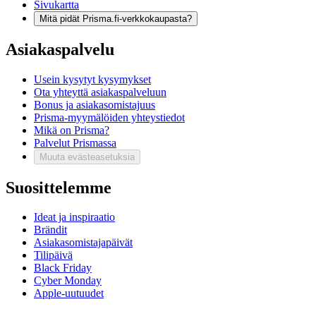
Sivukartta
Mitä pidät Prisma.fi-verkkokaupasta?
Asiakaspalvelu
Usein kysytyt kysymykset
Ota yhteyttä asiakaspalveluun
Bonus ja asiakasomistajuus
Prisma-myymälöiden yhteystiedot
Mikä on Prisma?
Palvelut Prismassa
Muuta evästeasetuksia
Suosittelemme
Ideat ja inspiraatio
Brändit
Asiakasomistajapäivät
Tilipäivä
Black Friday
Cyber Monday
Apple-uutuudet