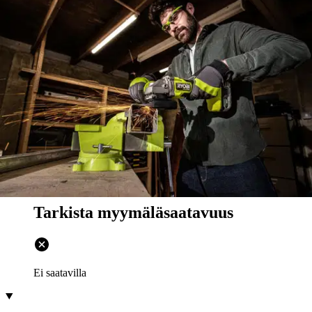
Nouto myymälästä
Toimitus
Ei saatavilla
Ei saatavilla
Ilmainen toimitus yli 100 €:n tilauksille
Postin pakettiautomaattiin tai
palvelupisteeseen!
Etu ei koske Suuri‑lisäpalvelulla toimitettavia tuotteita.
Tarkista myymäläsaatavuus
Ei saatavilla