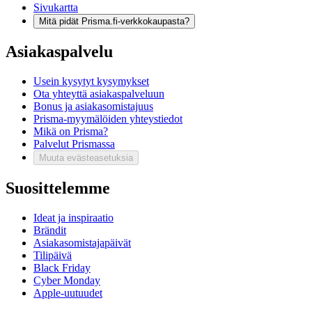
Sivukartta
Mitä pidät Prisma.fi-verkkokaupasta?
Asiakaspalvelu
Usein kysytyt kysymykset
Ota yhteyttä asiakaspalveluun
Bonus ja asiakasomistajuus
Prisma-myymälöiden yhteystiedot
Mikä on Prisma?
Palvelut Prismassa
Muuta evästeasetuksia
Suosittelemme
Ideat ja inspiraatio
Brändit
Asiakasomistajapäivät
Tilipäivä
Black Friday
Cyber Monday
Apple-uutuudet