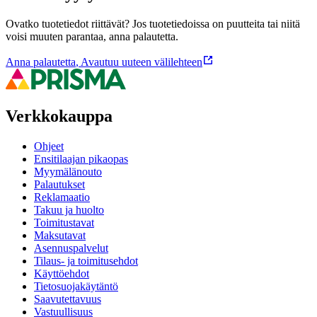
Ovatko tuotetiedot riittävät? Jos tuotetiedoissa on puutteita tai niitä
voisi muuten parantaa, anna palautetta.
Anna palautetta
,
Avautuu uuteen välilehteen
Verkkokauppa
Ohjeet
Ensitilaajan pikaopas
Myymälänouto
Palautukset
Reklamaatio
Takuu ja huolto
Toimitustavat
Maksutavat
Asennuspalvelut
Tilaus- ja toimitusehdot
Käyttöehdot
Tietosuojakäytäntö
Saavutettavuus
Vastuullisuus