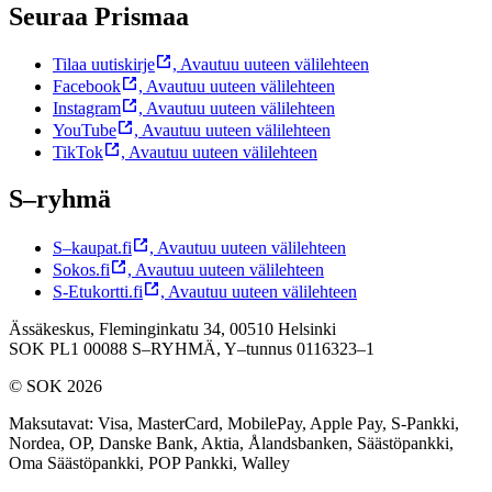
Seuraa Prismaa
Tilaa uutiskirje
,
Avautuu uuteen välilehteen
Facebook
,
Avautuu uuteen välilehteen
Instagram
,
Avautuu uuteen välilehteen
YouTube
,
Avautuu uuteen välilehteen
TikTok
,
Avautuu uuteen välilehteen
S–ryhmä
S–kaupat.fi
,
Avautuu uuteen välilehteen
Sokos.fi
,
Avautuu uuteen välilehteen
S-Etukortti.fi
,
Avautuu uuteen välilehteen
Ässäkeskus, Fleminginkatu 34, 00510 Helsinki
SOK PL1 00088 S–RYHMÄ,
Y–tunnus 0116323–1
© SOK 2026
Maksutavat
:
Visa, MasterCard, MobilePay, Apple Pay, S-Pankki,
Nordea, OP, Danske Bank, Aktia, Ålandsbanken, Säästöpankki,
Oma Säästöpankki, POP Pankki, Walley