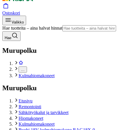
Ostoskori
Valikko
Hae tuotteita – aina halvat hinnat
Hae
Murupolku
…
Kulmahiomakoneet
Murupolku
Etusivu
Remontointi
Sähkötyökalut ja tarvikkeet
Hiomakoneet
Kulmahiomakoneet
Ryobi 18V kulmahiomakone RAG18X-0