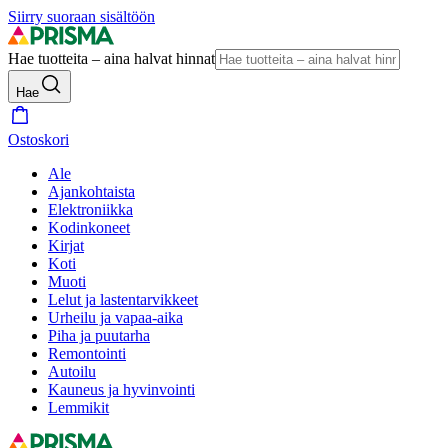
Siirry suoraan sisältöön
Hae tuotteita – aina halvat hinnat
Hae
Ostoskori
Ale
Ajankohtaista
Elektroniikka
Kodinkoneet
Kirjat
Koti
Muoti
Lelut ja lastentarvikkeet
Urheilu ja vapaa-aika
Piha ja puutarha
Remontointi
Autoilu
Kauneus ja hyvinvointi
Lemmikit