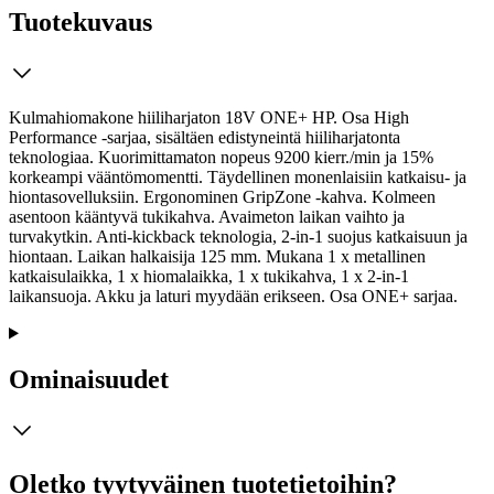
Tuotekuvaus
Kulmahiomakone hiiliharjaton 18V ONE+ HP. Osa High
Performance -sarjaa, sisältäen edistyneintä hiiliharjatonta
teknologiaa. Kuorimittamaton nopeus 9200 kierr./min ja 15%
korkeampi vääntömomentti. Täydellinen monenlaisiin katkaisu- ja
hiontasovelluksiin. Ergonominen GripZone -kahva. Kolmeen
asentoon kääntyvä tukikahva. Avaimeton laikan vaihto ja
turvakytkin. Anti-kickback teknologia, 2-in-1 suojus katkaisuun ja
hiontaan. Laikan halkaisija 125 mm. Mukana 1 x metallinen
katkaisulaikka, 1 x hiomalaikka, 1 x tukikahva, 1 x 2-in-1
laikansuoja. Akku ja laturi myydään erikseen. Osa ONE+ sarjaa.
Ominaisuudet
Oletko tyytyväinen tuotetietoihin?