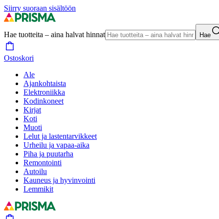
Siirry suoraan sisältöön
Hae tuotteita – aina halvat hinnat
Hae
Ostoskori
Ale
Ajankohtaista
Elektroniikka
Kodinkoneet
Kirjat
Koti
Muoti
Lelut ja lastentarvikkeet
Urheilu ja vapaa-aika
Piha ja puutarha
Remontointi
Autoilu
Kauneus ja hyvinvointi
Lemmikit