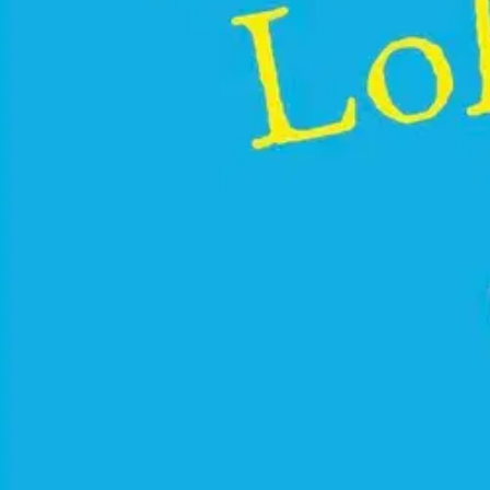
Nouto myymälästä
Toimitus
Ei saatavilla
Ei saatavilla
Ilmainen toimitus yli 100 €:n tilauksille Po
Etu ei koske Suuri‑lisäpalvelulla toimitettavia tuotteita.
Tarkista myymäläsaatavuus
Ei saatavilla
Tuotekuvaus