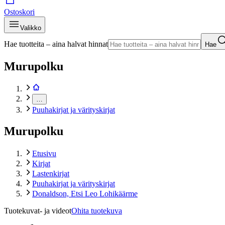
Ostoskori
Valikko
Hae tuotteita – aina halvat hinnat
Hae
Murupolku
…
Puuhakirjat ja värityskirjat
Murupolku
Etusivu
Kirjat
Lastenkirjat
Puuhakirjat ja värityskirjat
Donaldson, Etsi Leo Lohikäärme
Tuotekuvat- ja videot
Ohita tuotekuva