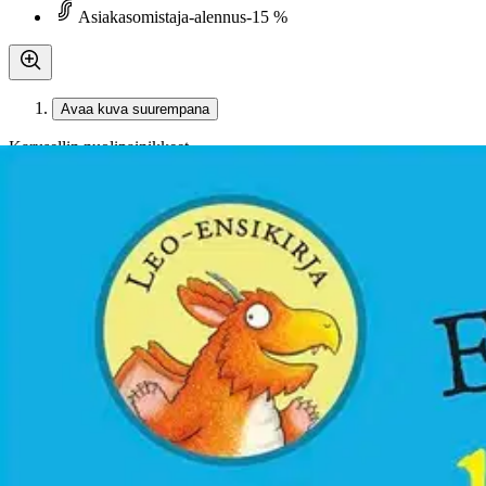
Asiakasomistaja-alennus
-15 %
Avaa kuva suurempana
Karusellin nuolipainikkeet
Kustannus Mäkelä
Donaldson, Etsi Leo Lohikäärm
15,39 €
Asiakasomistajahinta
Hinta ilman S-Etukorttia:
18,10 €
Verkkokaupan hinta
Valitse toimitustapa