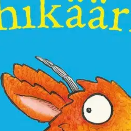
stin pakettiautomaattiin tai palvelupisteesee