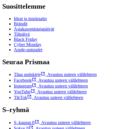
Suosittelemme
Ideat ja inspiraatio
Brändit
Asiakasomistajapäivät
Tilipäivä
Black Friday
Cyber Monday
Apple-uutuudet
Seuraa Prismaa
Tilaa uutiskirje
,
Avautuu uuteen välilehteen
Facebook
,
Avautuu uuteen välilehteen
Instagram
,
Avautuu uuteen välilehteen
YouTube
,
Avautuu uuteen välilehteen
TikTok
,
Avautuu uuteen välilehteen
S–ryhmä
S–kaupat.fi
,
Avautuu uuteen välilehteen
Sokos.fi
,
Avautuu uuteen välilehteen