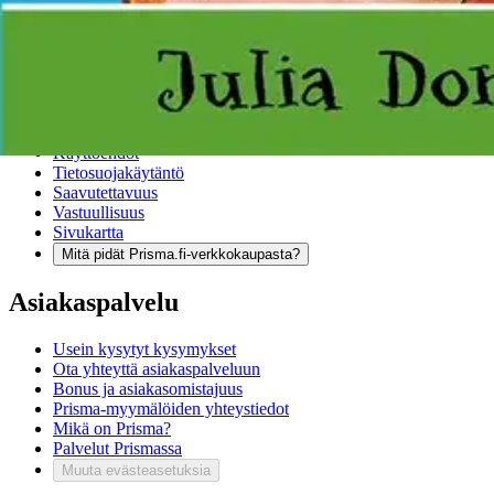
Palautukset
Reklamaatio
Takuu ja huolto
Toimitustavat
Maksutavat
Asennuspalvelut
Tilaus- ja toimitusehdot
Käyttöehdot
Tietosuojakäytäntö
Saavutettavuus
Vastuullisuus
Sivukartta
Mitä pidät Prisma.fi-verkkokaupasta?
Asiakaspalvelu
Usein kysytyt kysymykset
Ota yhteyttä asiakaspalveluun
Bonus ja asiakasomistajuus
Prisma-myymälöiden yhteystiedot
Mikä on Prisma?
Palvelut Prismassa
Muuta evästeasetuksia