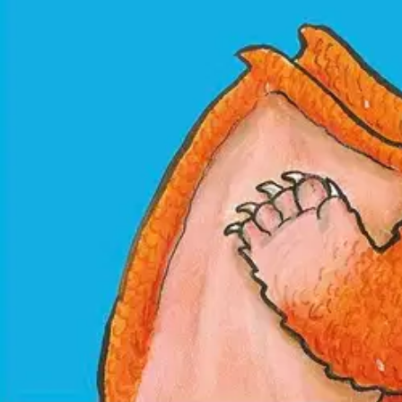
Värikkäät ensikirjat sopivat perheen pienimmille. Löydä Leo Lohikäär
Ominaisuudet
Oletko tyytyväinen tuotetietoihin?
Ovatko tuotetiedot riittävät? Jos tuotetiedoissa on puutteita tai niitä v
Anna palautetta
,
Avautuu uuteen välilehteen
Verkkokauppa
Ohjeet
Ensitilaajan pikaopas
Myymälänouto