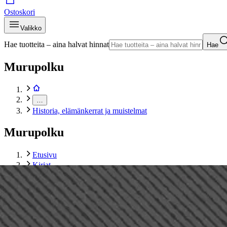
Ostoskori
Valikko
Hae tuotteita – aina halvat hinnat
Hae
Murupolku
…
Historia, elämänkerrat ja muistelmat
Murupolku
Etusivu
Kirjat
Tietokirjat
Historia, elämänkerrat ja muistelmat
Seppälä, Kolmen sotilaan tarina
Tuotekuvat- ja videot
Ohita tuotekuva