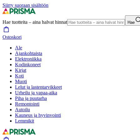
Siirry suoraan sisältöön
Hae tuotteita – aina halvat hinnat
Hae
Ostoskori
Ale
Ajankohtaista
Elektroniikka
Kodinkoneet
Kirjat
Koti
Muoti
Lelut ja lastentarvikkeet
Urheilu ja vapaa-aika
Piha ja puutarha
Remontointi
Autoilu
Kauneus ja hyvinvointi
Lemmikit