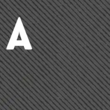
jassa, kuolema vierellään. Frans Veirola sen ilmaisi kirjeessään: "Saa
llä, mutta sankaruuden sädekehä on langennut kärsimysten, pelkojen,
yksi. "Kolmen sotilaan tarinassa" Seppälä kertoo kolmen rivimiehen kautta
eville suomalaisille itsenäisyytemme ja sananvapautemme. Raimo Seppälä
arvonimellä, valtion journalistipalkinnolla ja Warelius-palkinnolla.