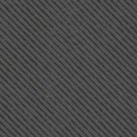
Asiakasomistaja-alennus
-15 %
Avaa kuva suurempana
Karusellin nuolipainikkeet
Warelia
Seppälä, Kolmen sotilaan tarin
14,20 €
Asiakasomistajahinta
Hinta ilman S-Etukorttia:
16,70 €
Verkkokaupan hinta
Valitse toimitustapa