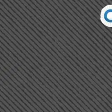
Nouto myymälästä ilman toimituskuluja.
Asiakasomistajalle Bonusta jopa 5 %.*
Verkkokauppa
Ohjeet
Ensitilaajan pikaopas
Myymälänouto
Palautukset
Reklamaatio
Takuu ja huolto
Toimitustavat
Maksutavat
Asennuspalvelut
Tilaus- ja toimitusehdot
Käyttöehdot
Tietosuojakäytäntö
Saavutettavuus
Vastuullisuus
Sivukartta
Mitä pidät Prisma.fi-verkkokaupasta?