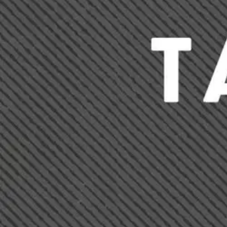
Sodalla on kahdet kasvot - riippuen siitä, kuinka läheltä tai kaukaa s
aina katsoa totuutta ja kuolemaa silmiin." Juhlapuheissa henkensä me
kipujen myötä.
Raimo Seppälältä on julkaistu noin sata kirjaa, joista t
talvi- ja jatkosodan uhrauksista ja niiden merkityksestä. Kirja on Sep
(s. 1934) on entinen Aamulehden päätoimittaja ja poikkeuksellisen suur
Näytä lisää
tuotekuvausta
Ominaisuudet
Oletko tyytyväinen tuotetietoihin?
Ovatko tuotetiedot riittävät? Jos tuotetiedoissa on puutteita tai niitä v
Anna palautetta
,
Avautuu uuteen välilehteen
Ilmainen palautus 30 päivää.*