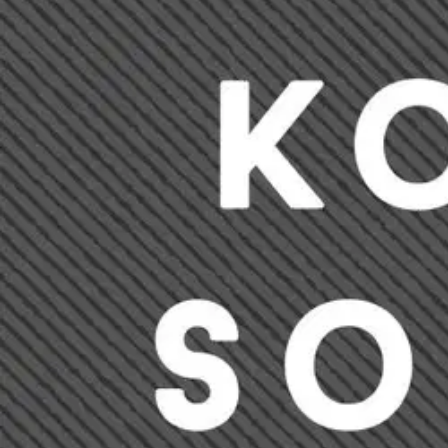
Nouto myymälästä
Toimitus
Ei saatavilla
Kotiin tai noutopisteeseen
Alk. 0 €
Ilmainen toimitus yli 100 €:n tilauksille Po
Etu ei koske Suuri‑lisäpalvelulla toimitettavia tuotteita.
Tarkista myymäläsaatavuus
Ei saatavilla
Tuotekuvaus