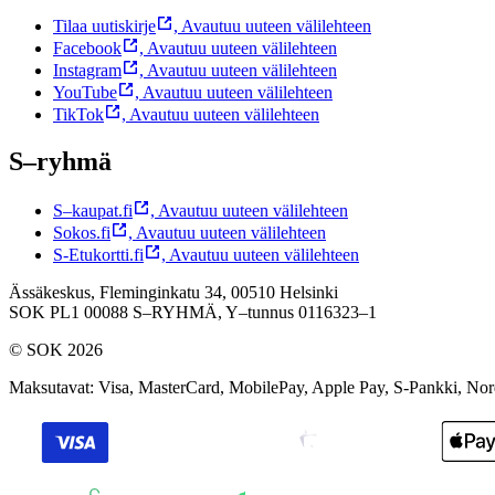
Tilaa uutiskirje
,
Avautuu uuteen välilehteen
Facebook
,
Avautuu uuteen välilehteen
Instagram
,
Avautuu uuteen välilehteen
YouTube
,
Avautuu uuteen välilehteen
TikTok
,
Avautuu uuteen välilehteen
S–ryhmä
S–kaupat.fi
,
Avautuu uuteen välilehteen
Sokos.fi
,
Avautuu uuteen välilehteen
S-Etukortti.fi
,
Avautuu uuteen välilehteen
Ässäkeskus, Fleminginkatu 34, 00510 Helsinki
SOK PL1 00088 S–RYHMÄ,
Y–tunnus 0116323–1
© SOK 2026
Maksutavat
:
Visa, MasterCard, MobilePay, Apple Pay, S-Pankki, No