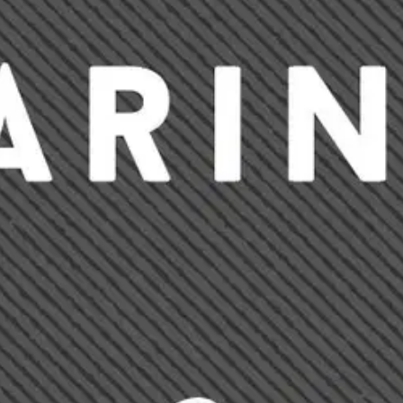
en kokee. Frans Veirola, Frans Suominen ja Leo Takala kokivat sen etulin
nettäneet, kranaattien silpomat, miinojen murjomat ovat sankareita. Ky
ähän asti viimeisin ilmestyi viisi vuotta sitten. Vielä oli kirjoitettava 
pälän kiitos sille sukupolvelle, joka pelasti meille kaikille jälkeentul
en tuotannon luonut tietokirjailija. Elämäntyö on huomioitu professorin 
oisi muuten parantaa, anna palautetta.