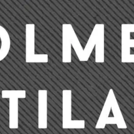
stin pakettiautomaattiin tai palvelupisteesee