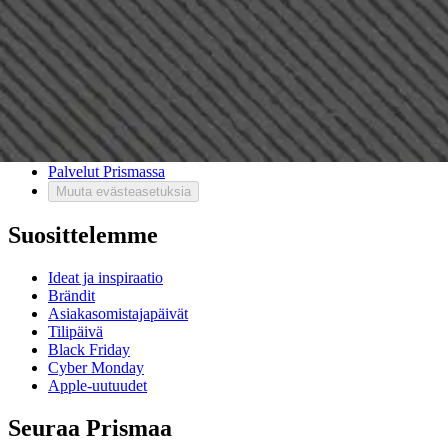
Asiakaspalvelu
Usein kysytyt kysymykset
Ota yhteyttä asiakaspalveluun
Bonus ja asiakasomistajuus
Prisma-myymälöiden yhteystiedot
Mikä on Prisma?
Palvelut Prismassa
Muuta evästeasetuksia
Suosittelemme
Ideat ja inspiraatio
Brändit
Asiakasomistajapäivät
Tilipäivä
Black Friday
Cyber Monday
Apple-uutuudet
Seuraa Prismaa