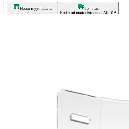
Nouto myymälästä
Toimitus
Ilmainen
Kotiin tai noutopisteeseen
Alk. 0 €
Siirry valitsemaan myymälä
Ilmainen toimitus yli 100 €:n tilauksille Po
Etu ei koske Suuri‑lisäpalvelulla toimitettavia tuotteita.
Tarkista myymäläsaatavuus
Tuotekuvaus