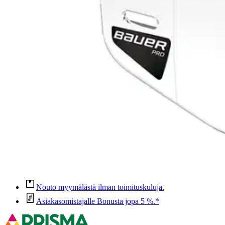
CE-hyväksytty laadukas kirkas visiiri PRO-tyylisellä leikkauksella. 
näkökentän parantamiseksi.
Ominaisuudet
Oletko tyytyväinen tuotetietoihin?
Ovatko tuotetiedot riittävät? Jos tuotetiedoissa on puutteita tai niitä v
Anna palautetta
,
Avautuu uuteen välilehteen
Ilmainen palautus 30 päivää.*
Nouto myymälästä ilman toimituskuluja.
Asiakasomistajalle Bonusta jopa 5 %.*