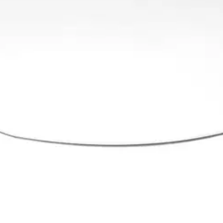
Sisäpuolella huurtumista ehkäisevä pinnoite sekä ulkopuolella naarmujen
oisi muuten parantaa, anna palautetta.