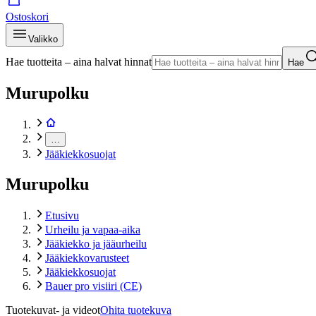
Ostoskori
Valikko
Hae tuotteita – aina halvat hinnat
Hae
Murupolku
…
Jääkiekkosuojat
Murupolku
Etusivu
Urheilu ja vapaa-aika
Jääkiekko ja jääurheilu
Jääkiekkovarusteet
Jääkiekkosuojat
Bauer pro visiiri (CE)
Tuotekuvat- ja videot
Ohita tuotekuva