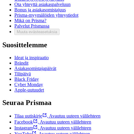
Ota yhteyttä asiakaspalveluun
Bonus ja asiakasomistajuus
Prisma-myymälöiden yhteystiedot
Mikä on Prisma?
Palvelut Prismassa
Muuta evästeasetuksia
Suosittelemme
Ideat ja inspiraatio
Brändit
Asiakasomistajapäivät
Tilipäivä
Black Friday
Cyber Monday
Apple-uutuudet
Seuraa Prismaa
Tilaa uutiskirje
,
Avautuu uuteen välilehteen
Facebook
,
Avautuu uuteen välilehteen
Instagram
,
Avautuu uuteen välilehteen
YouTube
,
Avautuu uuteen välilehteen