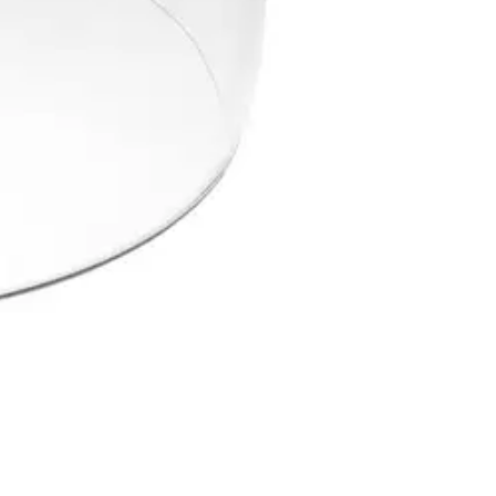
 syntymistä ehkäisevä pinnoite. Kovera muotoilu tehostaa optiikkaa