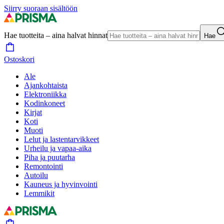
Siirry suoraan sisältöön
Hae tuotteita – aina halvat hinnat
Hae
Ostoskori
Ale
Ajankohtaista
Elektroniikka
Kodinkoneet
Kirjat
Koti
Muoti
Lelut ja lastentarvikkeet
Urheilu ja vapaa-aika
Piha ja puutarha
Remontointi
Autoilu
Kauneus ja hyvinvointi
Lemmikit