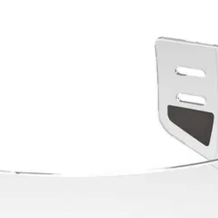
stin pakettiautomaattiin tai palvelupisteesee