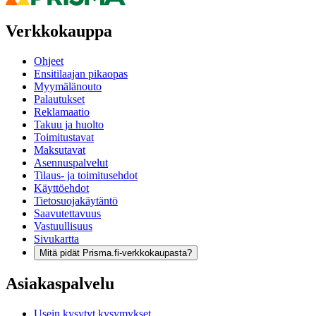
Verkkokauppa
Ohjeet
Ensitilaajan pikaopas
Myymälänouto
Palautukset
Reklamaatio
Takuu ja huolto
Toimitustavat
Maksutavat
Asennuspalvelut
Tilaus- ja toimitusehdot
Käyttöehdot
Tietosuojakäytäntö
Saavutettavuus
Vastuullisuus
Sivukartta
Mitä pidät Prisma.fi-verkkokaupasta?
Asiakaspalvelu
Usein kysytyt kysymykset