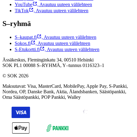
YouTube
,
Avautuu uuteen välilehteen
TikTok
,
Avautuu uuteen välilehteen
S–ryhmä
S–kaupat.fi
,
Avautuu uuteen välilehteen
Sokos.fi
,
Avautuu uuteen välilehteen
S-Etukortti.fi
,
Avautuu uuteen välilehteen
Ässäkeskus, Fleminginkatu 34, 00510 Helsinki
SOK PL1 00088 S–RYHMÄ,
Y–tunnus 0116323–1
© SOK 2026
Maksutavat
:
Visa, MasterCard, MobilePay, Apple Pay, S-Pankki,
Nordea, OP, Danske Bank, Aktia, Ålandsbanken, Säästöpankki,
Oma Säästöpankki, POP Pankki, Walley