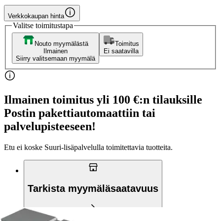
Verkkokaupan hinta
Valitse toimitustapa
Nouto myymälästä
Toimitus
Ilmainen
Ei saatavilla
Siirry valitsemaan myymälä
Ilmainen toimitus yli 100 €:n tilauksille
Postin pakettiautomaattiin tai
palvelupisteeseen!
Etu ei koske Suuri‑lisäpalvelulla toimitettavia tuotteita.
Tarkista myymäläsaatavuus