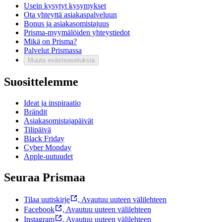
Usein kysytyt kysymykset
Ota yhteyttä asiakaspalveluun
Bonus ja asiakasomistajuus
Prisma-myymälöiden yhteystiedot
Mikä on Prisma?
Palvelut Prismassa
Muuta evästeasetuksia
Suosittelemme
Ideat ja inspiraatio
Brändit
Asiakasomistajapäivät
Tilipäivä
Black Friday
Cyber Monday
Apple-uutuudet
Seuraa Prismaa
Tilaa uutiskirje
,
Avautuu uuteen välilehteen
Facebook
,
Avautuu uuteen välilehteen
Instagram
,
Avautuu uuteen välilehteen