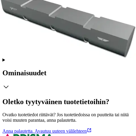
Tuotekuvaus
Kantavuus 220 kg, harmaa. Koko Ø 35x220 cm. Tee-se-itse -
rakentajalle.
Ominaisuudet
Oletko tyytyväinen tuotetietoihin?
Ovatko tuotetiedot riittävät? Jos tuotetiedoissa on puutteita tai niitä
voisi muuten parantaa, anna palautetta.
Anna palautetta
,
Avautuu uuteen välilehteen