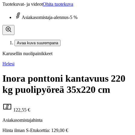
Tuotekuvat- ja videot
Ohita tuotekuva
Asiakasomistaja-alennus
-5 %
Avaa kuva suurempana
Karusellin nuolipainikkeet
Helesi
Inora ponttoni kantavuus 220
kg puolipyöreä 35x220 cm
122,55 €
Asiakasomistajahinta
Hinta ilman S-Etukorttia:
129,00 €