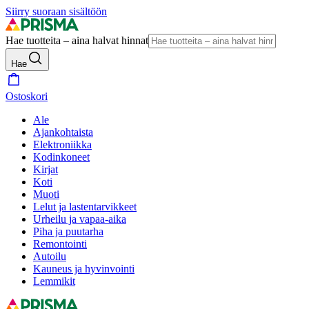
Siirry suoraan sisältöön
Hae tuotteita – aina halvat hinnat
Hae
Ostoskori
Ale
Ajankohtaista
Elektroniikka
Kodinkoneet
Kirjat
Koti
Muoti
Lelut ja lastentarvikkeet
Urheilu ja vapaa-aika
Piha ja puutarha
Remontointi
Autoilu
Kauneus ja hyvinvointi
Lemmikit