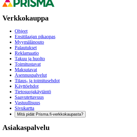
Verkkokauppa
Ohjeet
Ensitilaajan pikaopas
Myymälänouto
Palautukset
Reklamaatio
Takuu ja huolto
Toimitustavat
Maksutavat
Asennuspalvelut
Tilaus- ja toimitusehdot
Käyttöehdot
Tietosuojakäytäntö
Saavutettavuus
Vastuullisuus
Sivukartta
Mitä pidät Prisma.fi-verkkokaupasta?
Asiakaspalvelu