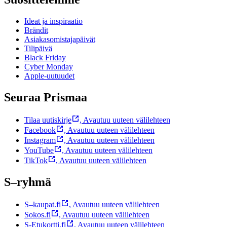
Ideat ja inspiraatio
Brändit
Asiakasomistajapäivät
Tilipäivä
Black Friday
Cyber Monday
Apple-uutuudet
Seuraa Prismaa
Tilaa uutiskirje
,
Avautuu uuteen välilehteen
Facebook
,
Avautuu uuteen välilehteen
Instagram
,
Avautuu uuteen välilehteen
YouTube
,
Avautuu uuteen välilehteen
TikTok
,
Avautuu uuteen välilehteen
S–ryhmä
S–kaupat.fi
,
Avautuu uuteen välilehteen
Sokos.fi
,
Avautuu uuteen välilehteen
S-Etukortti.fi
,
Avautuu uuteen välilehteen