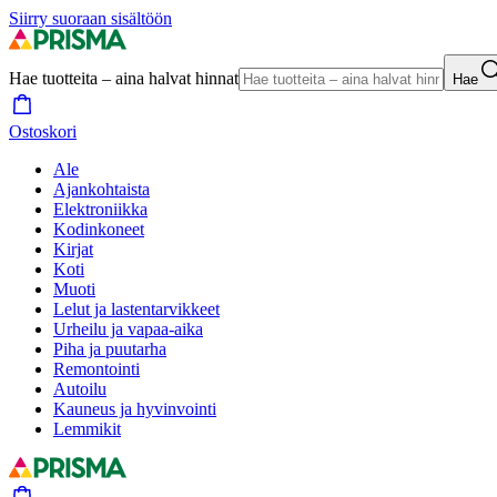
Siirry suoraan sisältöön
Hae tuotteita – aina halvat hinnat
Hae
Ostoskori
Ale
Ajankohtaista
Elektroniikka
Kodinkoneet
Kirjat
Koti
Muoti
Lelut ja lastentarvikkeet
Urheilu ja vapaa-aika
Piha ja puutarha
Remontointi
Autoilu
Kauneus ja hyvinvointi
Lemmikit