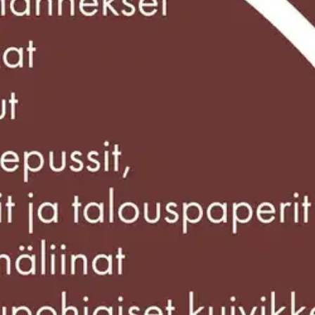
stin pakettiautomaattiin tai palvelupisteesee