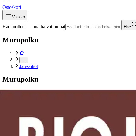
Ostoskori
Valikko
Hae tuotteita – aina halvat hinnat
Hae
Murupolku
…
Jätesäiliöt
Murupolku
Etusivu
Piha ja puutarha
Jätehuolto ja kompostointi
Jätesäiliöt
Helesi biojäte -tarra A4 ohje ja otsikko
Tuotekuvat- ja videot
Ohita tuotekuva