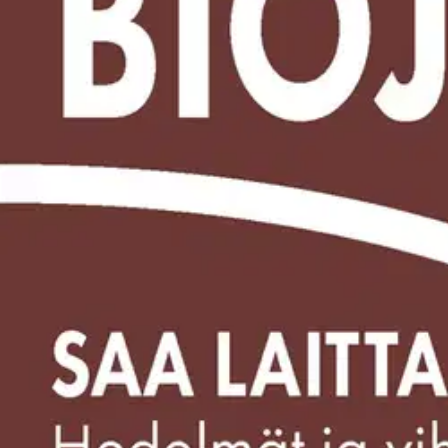
Asiakasomistaja-alennus
-5 %
Avaa kuva suurempana
Karusellin nuolipainikkeet
Inora
Helesi biojäte -tarra A4 ohje ja 
14,16 €
Asiakasomistajahinta
Hinta ilman S-Etukorttia:
14,90 €
Verkkokaupan hinta
Hinta ja saatavuus voivat vaihdella myymälöittäin
Valitse toimitustapa