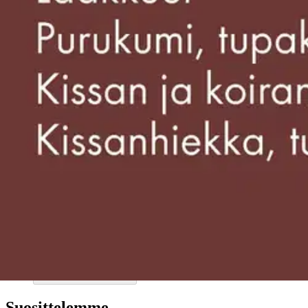
Reklamaatio
Takuu ja huolto
Toimitustavat
Maksutavat
Asennuspalvelut
Tilaus- ja toimitusehdot
Käyttöehdot
Tietosuojakäytäntö
Saavutettavuus
Vastuullisuus
Sivukartta
Mitä pidät Prisma.fi-verkkokaupasta?
Asiakaspalvelu
Usein kysytyt kysymykset
Ota yhteyttä asiakaspalveluun
Bonus ja asiakasomistajuus
Prisma-myymälöiden yhteystiedot
Mikä on Prisma?
Palvelut Prismassa
Muuta evästeasetuksia
Suosittelemme