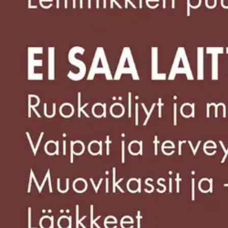
Lajittelutarra sisältää A4-kokoisen ohjetarran sekä otsikkotarran.
Ominaisuudet
Oletko tyytyväinen tuotetietoihin?
Ovatko tuotetiedot riittävät? Jos tuotetiedoissa on puutteita tai niitä v
Anna palautetta
,
Avautuu uuteen välilehteen
Verkkokauppa
Ohjeet
Ensitilaajan pikaopas
Myymälänouto
Palautukset