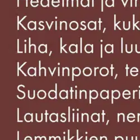
Nouto myymälästä
Toimitus
Ei saatavilla
Ei saatavilla
Ilmainen toimitus yli 100 €:n tilauksille Po
Etu ei koske Suuri‑lisäpalvelulla toimitettavia tuotteita.
Tarkista myymäläsaatavuus
Tuotekuvaus