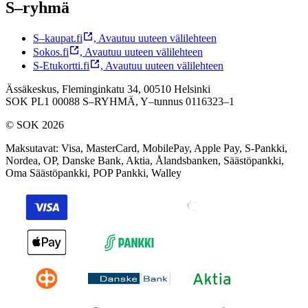
S–ryhmä
S–kaupat.fi
,
Avautuu uuteen välilehteen
Sokos.fi
,
Avautuu uuteen välilehteen
S-Etukortti.fi
,
Avautuu uuteen välilehteen
Ässäkeskus, Fleminginkatu 34, 00510 Helsinki
SOK PL1 00088 S–RYHMÄ,
Y–tunnus 0116323–1
© SOK 2026
Maksutavat
:
Visa, MasterCard, MobilePay, Apple Pay, S-Pankki,
Nordea, OP, Danske Bank, Aktia, Ålandsbanken, Säästöpankki,
Oma Säästöpankki, POP Pankki, Walley