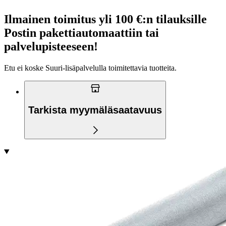
Ilmainen toimitus yli 100 €:n tilauksille
Postin pakettiautomaattiin tai
palvelupisteeseen!
Etu ei koske Suuri‑lisäpalvelulla toimitettavia tuotteita.
Tarkista myymäläsaatavuus
Tuotekuvaus
Hopeanvärisen organza kankaan pituus on 9 m ja leveys 36 cm.