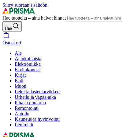
Siirry suoraan sisältöön
Hae tuotteita – aina halvat hinnat
Hae
Ostoskori
Ale
Ajankohtaista
Elektroniikka
Kodinkoneet
Kirjat
Koti
Muoti
Lelut ja lastentarvikkeet
Urheilu ja vapaa-aika
Piha ja puutarha
Remontointi
Autoilu
Kauneus ja hyvinvointi
Lemmikit