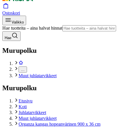
Ostoskori
Valikko
Hae tuotteita – aina halvat hinnat
Hae
Murupolku
…
Muut juhlatarvikkeet
Murupolku
Etusivu
Koti
Juhlatarvikkeet
Muut juhlatarvikkeet
Organza kangas hopeanvärinen 900 x 36 cm