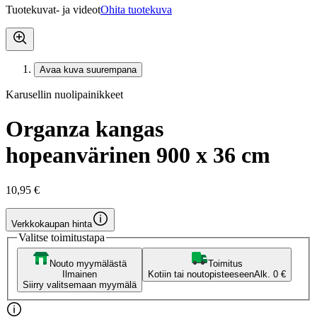
Tuotekuvat- ja videot
Ohita tuotekuva
Avaa kuva suurempana
Karusellin nuolipainikkeet
Organza kangas
hopeanvärinen 900 x 36 cm
10,95 €
Verkkokaupan hinta
Valitse toimitustapa
Nouto myymälästä
Toimitus
Ilmainen
Kotiin tai noutopisteeseen
Alk. 0 €
Siirry valitsemaan myymälä