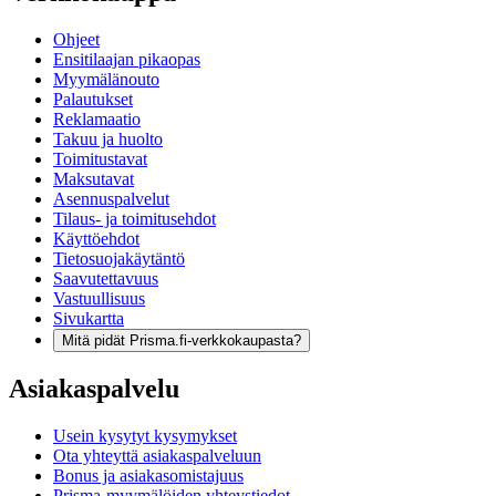
Ohjeet
Ensitilaajan pikaopas
Myymälänouto
Palautukset
Reklamaatio
Takuu ja huolto
Toimitustavat
Maksutavat
Asennuspalvelut
Tilaus- ja toimitusehdot
Käyttöehdot
Tietosuojakäytäntö
Saavutettavuus
Vastuullisuus
Sivukartta
Mitä pidät Prisma.fi-verkkokaupasta?
Asiakaspalvelu
Usein kysytyt kysymykset
Ota yhteyttä asiakaspalveluun
Bonus ja asiakasomistajuus
Prisma-myymälöiden yhteystiedot