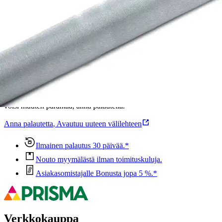
Ominaisuudet
Oletko tyytyväinen tuotetietoihin?
Ovatko tuotetiedot riittävät? Jos tuotetiedoissa on puutteita tai niitä
voisi muuten parantaa, anna palautetta.
Anna palautetta
,
Avautuu uuteen välilehteen
Ilmainen palautus 30 päivää.*
Nouto myymälästä ilman toimituskuluja.
Asiakasomistajalle Bonusta jopa 5 %.*
Verkkokauppa