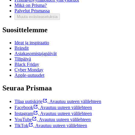
Mikä on Prisma?
Palvelut Prismassa
Muuta evästeasetuksia
Suosittelemme
Ideat ja inspiraatio
Brändit
Asiakasomistajapäivät
Tilipäivä
Black Friday
Cyber Monday
Apple-uutuudet
Seuraa Prismaa
Tilaa uutiskirje
,
Avautuu uuteen välilehteen
Facebook
,
Avautuu uuteen välilehteen
Instagram
,
Avautuu uuteen välilehteen
YouTube
,
Avautuu uuteen välilehteen
TikTok
,
Avautuu uuteen välilehteen