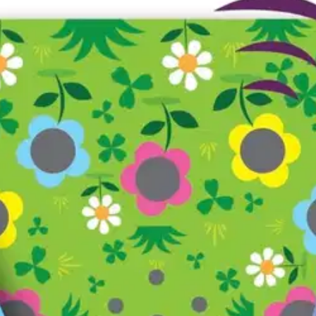
peli 2-4 v
stin pakettiautomaattiin tai palvelupisteesee