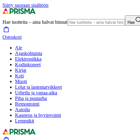
Siirry suoraan sisältöön
Hae tuotteita – aina halvat hinnat
Hae
Ostoskori
Ale
Ajankohtaista
Elektroniikka
Kodinkoneet
Kirjat
Koti
Muoti
Lelut ja lastentarvikkeet
Urheilu ja vapaa-aika
Piha ja puutarha
Remontointi
Autoilu
Kauneus ja hyvinvointi
Lemmikit