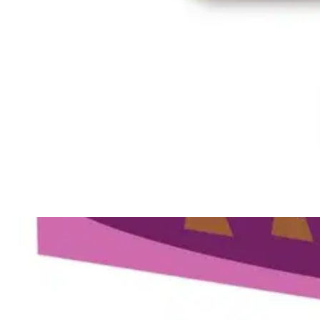
Oletko tyytyväinen tuotetietoihin?
Ovatko tuotetiedot riittävät? Jos tuotetiedoissa on puutteita tai niitä v
Anna palautetta
,
Avautuu uuteen välilehteen
Ilmainen palautus 30 päivää.*
Nouto myymälästä ilman toimituskuluja.
Asiakasomistajalle Bonusta jopa 5 %.*
Verkkokauppa
Ohjeet
Ensitilaajan pikaopas
Myymälänouto
Palautukset
Reklamaatio
Takuu ja huolto
Toimitustavat
Maksutavat