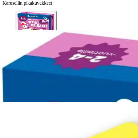
Karusellin pikakuvakkeet
Asiakasomistaja-alennus
-15 %
Avaa kuva suurempana
Avaa kuva suurempana