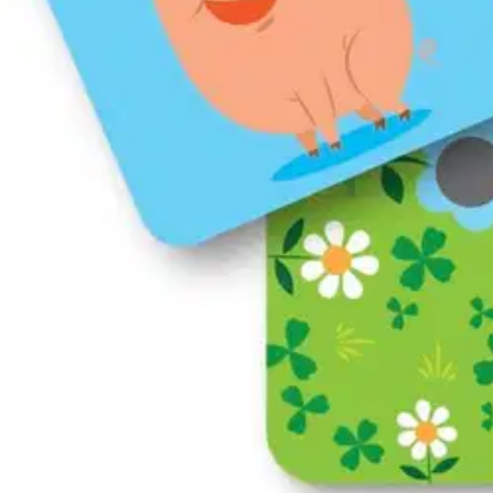
Tarkista myymäläsaatavuus
Tuotekuvaus
Kuuntele ääniä ja etsi eläimet! Eläinten äänet riemastuttavat lapsia ja 
keskittymiskykyä, vuorovaikutustaitoja ja muistia.
Ei varoitustekstiä
Ominaisuudet