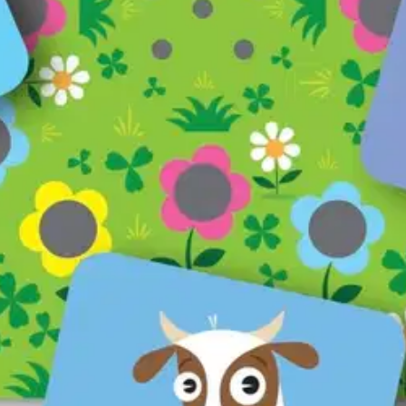
kuvaparin etsiminen tuo peliin jännitystä. Tutut eläimet tulevat kuvina j