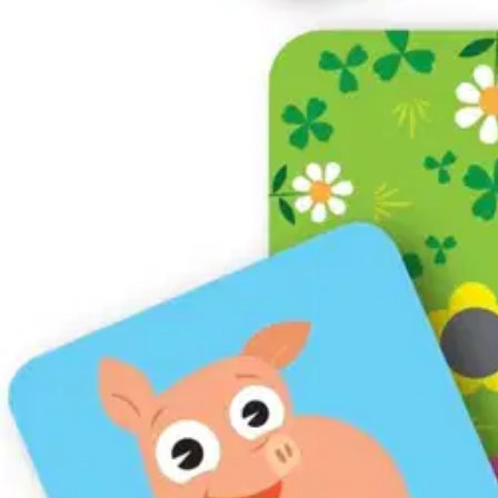
Oppi&ilo Etsi eläin! -äänimuisti
18,66 €
Asiakasomistajahinta
Hinta ilman S-Etukorttia:
21,95 €
Verkkokaupan hinta
Valitse toimitustapa
Nouto myymälästä
Toimitus
Ilmainen
Kotiin tai noutopisteeseen
Alk. 0 €
Siirry valitsemaan myymälä
Ilmainen toimitus yli 100 €:n tilauksille Po
Etu ei koske Suuri‑lisäpalvelulla toimitettavia tuotteita.