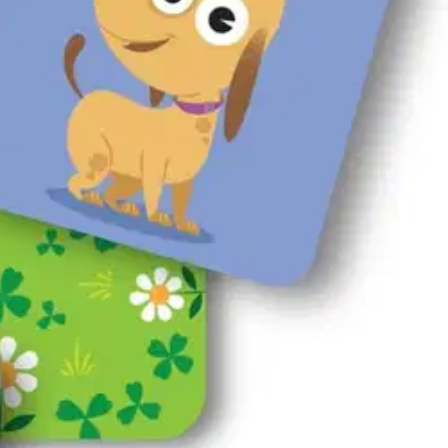
a ääninä tutuiksi tässä hauskassa muistipelissä, joka kehittää myös