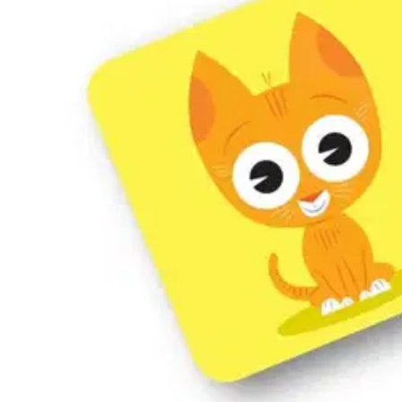
Karusellin nuolipainikkeet
Seuraava
Karusellin pikakuvakkeet
Oppi&ilo