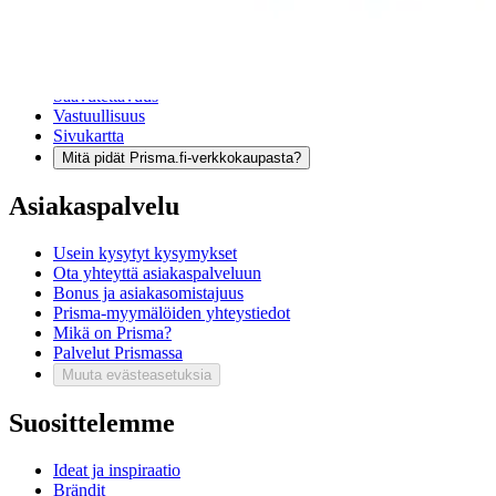
Asennuspalvelut
Tilaus- ja toimitusehdot
Käyttöehdot
Tietosuojakäytäntö
Saavutettavuus
Vastuullisuus
Sivukartta
Mitä pidät Prisma.fi-verkkokaupasta?
Asiakaspalvelu
Usein kysytyt kysymykset
Ota yhteyttä asiakaspalveluun
Bonus ja asiakasomistajuus
Prisma-myymälöiden yhteystiedot
Mikä on Prisma?
Palvelut Prismassa
Muuta evästeasetuksia
Suosittelemme
Ideat ja inspiraatio
Brändit