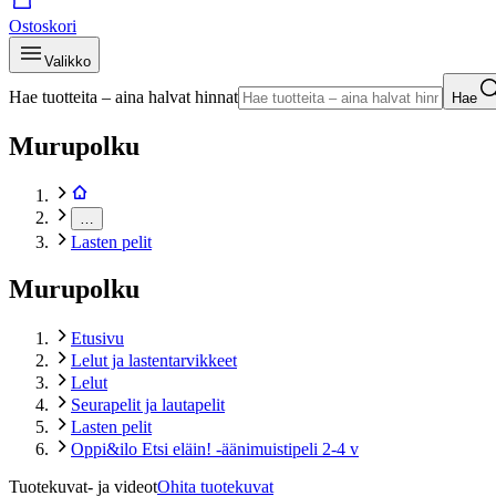
Ostoskori
Valikko
Hae tuotteita – aina halvat hinnat
Hae
Murupolku
…
Lasten pelit
Murupolku
Etusivu
Lelut ja lastentarvikkeet
Lelut
Seurapelit ja lautapelit
Lasten pelit
Oppi&ilo Etsi eläin! -äänimuistipeli 2-4 v
Tuotekuvat- ja videot
Ohita tuotekuvat