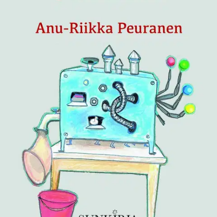
Ei saatavilla
Tuotekuvaus
Tunnekone auttaa peräpulpetin poikia ymmärtämään tunteitaan,
kuinka ne voivat muuttua hetkessä mustasta keltaiseen, pimeästä
valoon, surusta iloon. Oppi on hyödyllinen ja tärkeä niin nuorille
kuin aikuisillekin.
Ominaisuudet
Oletko tyytyväinen tuotetietoihin?
Ovatko tuotetiedot riittävät? Jos tuotetiedoissa on puutteita tai niitä