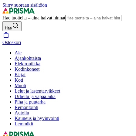
Siirry suoraan sisältöön
Hae tuotteita – aina halvat hinnat
Hae
Ostoskori
Ale
Ajankohtaista
Elektroniikka
Kodinkoneet
Kirjat
Koti
Muoti
Lelut ja lastentarvikkeet
Urheilu ja vapaa-aika
Piha ja puutarha
Remontointi
Autoilu
Kauneus ja hyvinvointi
Lemmikit