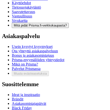
Käyttöehdot
Tietosuojakäytäntö
Saavutettavuus
Vastuullisuus
Sivukartta
Mitä pidät Prisma.fi-verkkokaupasta?
Asiakaspalvelu
Usein kysytyt kysymykset
Ota yhteyttä asiakaspalveluun
Bonus ja asiakasomistajuus
Prisma-myymälöiden yhteystiedot
Mikä on Prisma?
Palvelut Prismassa
Muuta evästeasetuksia
Suosittelemme
Ideat ja inspiraatio
Brändit
Asiakasomistajapäivät
Black Friday