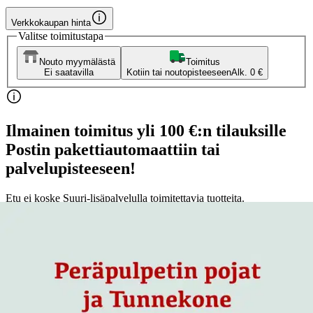
Verkkokaupan hinta
Valitse toimitustapa
Nouto myymälästä
Toimitus
Ei saatavilla
Kotiin tai noutopisteeseen
Alk. 0 €
Ilmainen toimitus yli 100 €:n tilauksille
Postin pakettiautomaattiin tai
palvelupisteeseen!
Etu ei koske Suuri‑lisäpalvelulla toimitettavia tuotteita.
Tarkista myymäläsaatavuus