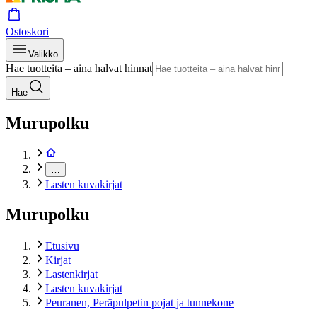
Ostoskori
Valikko
Hae tuotteita – aina halvat hinnat
Hae
Murupolku
…
Lasten kuvakirjat
Murupolku
Etusivu
Kirjat
Lastenkirjat
Lasten kuvakirjat
Peuranen, Peräpulpetin pojat ja tunnekone