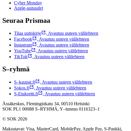
Cyber Monday
Apple-uutuudet
Seuraa Prismaa
Tilaa uutiskirje
,
Avautuu uuteen välilehteen
Facebook
,
Avautuu uuteen välilehteen
Instagram
,
Avautuu uuteen välilehteen
YouTube
,
Avautuu uuteen välilehteen
TikTok
,
Avautuu uuteen välilehteen
S–ryhmä
S–kaupat.fi
,
Avautuu uuteen välilehteen
Sokos.fi
,
Avautuu uuteen välilehteen
S-Etukortti.fi
,
Avautuu uuteen välilehteen
Ässäkeskus, Fleminginkatu 34, 00510 Helsinki
SOK PL1 00088 S–RYHMÄ,
Y–tunnus 0116323–1
© SOK 2026
Maksutavat
:
Visa, MasterCard, MobilePay, Apple Pay, S-Pankki,