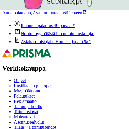
voisi muuten parantaa, anna palautetta.
Anna palautetta
,
Avautuu uuteen välilehteen
Ilmainen palautus 30 päivää.*
Nouto myymälästä ilman toimituskuluja.
Asiakasomistajalle Bonusta jopa 5 %.*
Verkkokauppa
Ohjeet
Ensitilaajan pikaopas
Myymälänouto
Palautukset
Reklamaatio
Takuu ja huolto
Toimitustavat
Maksutavat
Asennuspalvelut
Tilaus- ja toimitusehdot