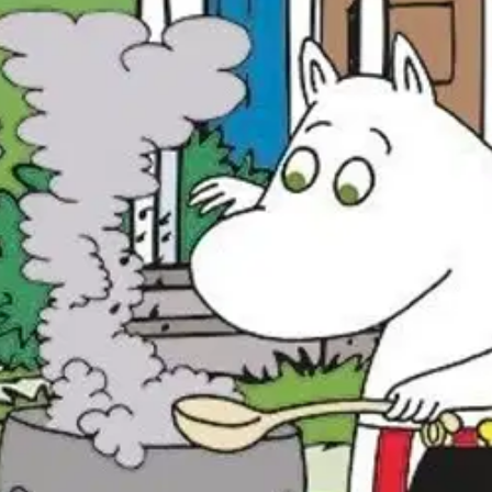
lä on hauskaa, mutta mikä onkaan maailman paras paikka? Väritä kirjan 
oisi muuten parantaa, anna palautetta.