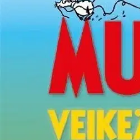
Asiakasomistaja-alennus
-15 %
Avaa kuva suurempana
Karusellin nuolipainikkeet
Story House Egmont
Muumien veikeä värityskirja
5,91 €
Asiakasomistajahinta
Hinta ilman S-Etukorttia:
6,95 €
Verkkokaupan hinta
Valitse toimitustapa