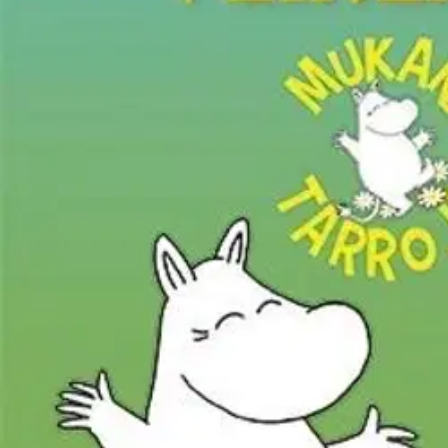
Nouto myymälästä
Toimitus
Ilmainen
Kotiin tai noutopisteeseen
Alk. 0 €
Siirry valitsemaan myymälä
Ilmainen toimitus yli 100 €:n tilauksille Po
Etu ei koske Suuri‑lisäpalvelulla toimitettavia tuotteita.
Tarkista myymäläsaatavuus
Tuotekuvaus