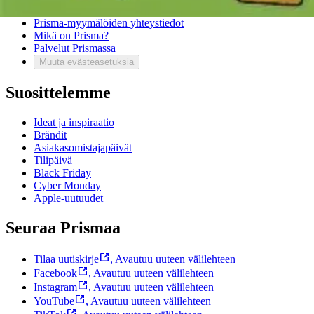
Bonus ja asiakasomistajuus
Prisma-myymälöiden yhteystiedot
Mikä on Prisma?
Palvelut Prismassa
Muuta evästeasetuksia
Suosittelemme
Ideat ja inspiraatio
Brändit
Asiakasomistajapäivät
Tilipäivä
Black Friday
Cyber Monday
Apple-uutuudet
Seuraa Prismaa
Tilaa uutiskirje
,
Avautuu uuteen välilehteen
Facebook
,
Avautuu uuteen välilehteen
Instagram
,
Avautuu uuteen välilehteen
YouTube
,
Avautuu uuteen välilehteen