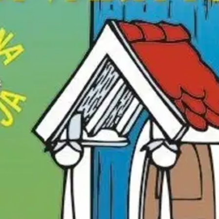
stin pakettiautomaattiin tai palvelupisteesee