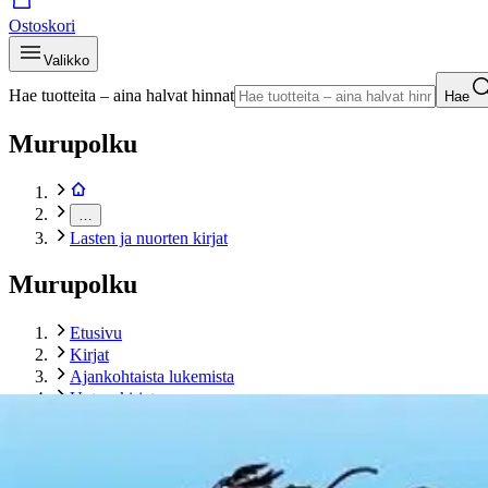
Ostoskori
Valikko
Hae tuotteita – aina halvat hinnat
Hae
Murupolku
…
Lasten ja nuorten kirjat
Murupolku
Etusivu
Kirjat
Ajankohtaista lukemista
Uutuuskirjat
Lasten ja nuorten kirjat
Muumien veikeä värityskirja
Tuotekuvat- ja videot
Ohita tuotekuva