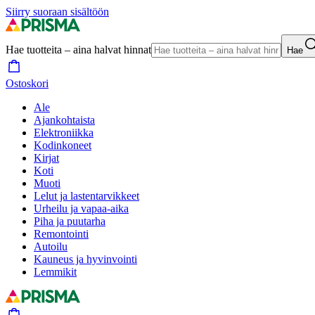
Siirry suoraan sisältöön
Hae tuotteita – aina halvat hinnat
Hae
Ostoskori
Ale
Ajankohtaista
Elektroniikka
Kodinkoneet
Kirjat
Koti
Muoti
Lelut ja lastentarvikkeet
Urheilu ja vapaa-aika
Piha ja puutarha
Remontointi
Autoilu
Kauneus ja hyvinvointi
Lemmikit