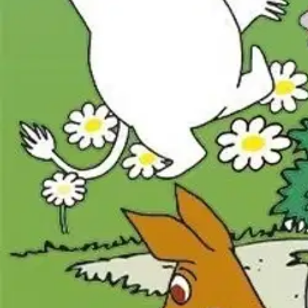
Muumipeikko ja Nuuskamuikkunen päättävät lähteä seikkailulle. Retkel
Ominaisuudet
Oletko tyytyväinen tuotetietoihin?
Ovatko tuotetiedot riittävät? Jos tuotetiedoissa on puutteita tai niitä v
Anna palautetta
,
Avautuu uuteen välilehteen
Ilmainen palautus 30 päivää.*
Nouto myymälästä ilman toimituskuluja.
Asiakasomistajalle Bonusta jopa 5 %.*