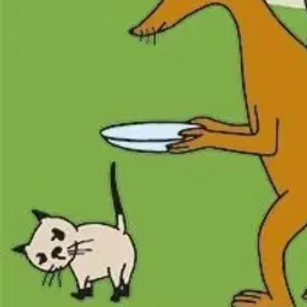
Verkkokauppa
Ohjeet
Ensitilaajan pikaopas
Myymälänouto
Palautukset
Reklamaatio
Takuu ja huolto
Toimitustavat
Maksutavat
Asennuspalvelut
Tilaus- ja toimitusehdot
Käyttöehdot
Tietosuojakäytäntö
Saavutettavuus
Vastuullisuus
Sivukartta
Mitä pidät Prisma.fi-verkkokaupasta?
Asiakaspalvelu
Usein kysytyt kysymykset
Ota yhteyttä asiakaspalveluun