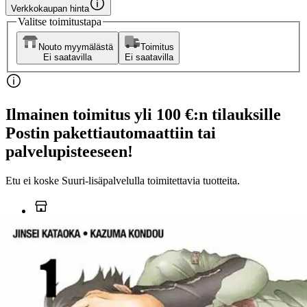
Verkkokaupan hinta
Valitse toimitustapa
Nouto myymälästä
Toimitus
Ei saatavilla
Ei saatavilla
Ilmainen toimitus yli 100 €:n tilauksille
Postin pakettiautomaattiin tai
palvelupisteeseen!
Etu ei koske Suuri‑lisäpalvelulla toimitettavia tuotteita.
Tarkista myymäläsaatavuus
Ei saatavilla