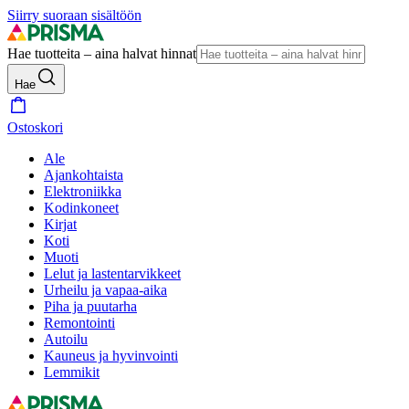
Siirry suoraan sisältöön
Hae tuotteita – aina halvat hinnat
Hae
Ostoskori
Ale
Ajankohtaista
Elektroniikka
Kodinkoneet
Kirjat
Koti
Muoti
Lelut ja lastentarvikkeet
Urheilu ja vapaa-aika
Piha ja puutarha
Remontointi
Autoilu
Kauneus ja hyvinvointi
Lemmikit