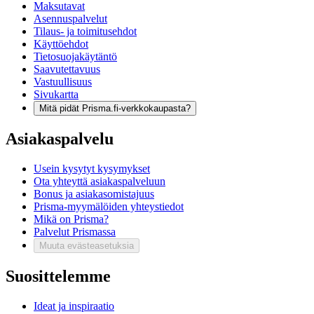
Maksutavat
Asennuspalvelut
Tilaus- ja toimitusehdot
Käyttöehdot
Tietosuojakäytäntö
Saavutettavuus
Vastuullisuus
Sivukartta
Mitä pidät Prisma.fi-verkkokaupasta?
Asiakaspalvelu
Usein kysytyt kysymykset
Ota yhteyttä asiakaspalveluun
Bonus ja asiakasomistajuus
Prisma-myymälöiden yhteystiedot
Mikä on Prisma?
Palvelut Prismassa
Muuta evästeasetuksia
Suosittelemme
Ideat ja inspiraatio