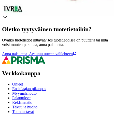
Ominaisuudet
Oletko tyytyväinen tuotetietoihin?
Ovatko tuotetiedot riittävät? Jos tuotetiedoissa on puutteita tai niitä
voisi muuten parantaa, anna palautetta.
Anna palautetta
,
Avautuu uuteen välilehteen
Verkkokauppa
Ohjeet
Ensitilaajan pikaopas
Myymälänouto
Palautukset
Reklamaatio
Takuu ja huolto
Toimitustavat