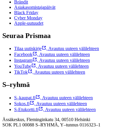
Brändit
Asiakasomistajapäivät
Black Friday
Cyber Monday
Apple-uutuudet
Seuraa Prismaa
Tilaa uutiskirje
,
Avautuu uuteen välilehteen
Facebook
,
Avautuu uuteen välilehteen
Instagram
,
Avautuu uuteen välilehteen
YouTube
,
Avautuu uuteen välilehteen
TikTok
,
Avautuu uuteen välilehteen
S–ryhmä
S–kaupat.fi
,
Avautuu uuteen välilehteen
Sokos.fi
,
Avautuu uuteen välilehteen
S-Etukortti.fi
,
Avautuu uuteen välilehteen
Ässäkeskus, Fleminginkatu 34, 00510 Helsinki
SOK PL1 00088 S–RYHMÄ,
Y–tunnus 0116323–1