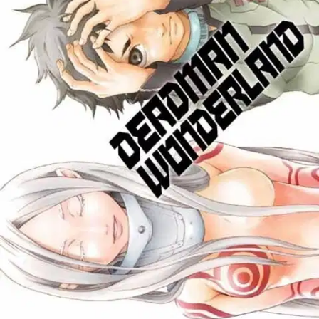
Tuotekuvaus
Tämä huippusuosittu sarja saapuu nyt Suomeen suomenkielisenä!
Mangan alkuperäistä, yllättävää loppuratkaisua ei ikinä näytetty
anime-versiossa! Kymmenen vuotta sitten hirmuisen
maanjäristyksen seurauksena suurin osa Tokiosta upposi mereen.
Yksi henkiinjääneistä on Ganta Igarashi, joka nyt käy yläkoulun
viimeistä luokkaa. Kuitenkin eräänä päivänä koko Gantan luokka
murhataan häntä lukuun ottamatta. Murhasta syytetty Ganta
tuomitaan kuolemaan, ja hän joutuu karmivaan Deadman
Wonderlandiin.
Paikka on puoliksi vankila, puoliksi huvipuisto, ja
sinne tuomitut joutuvat henkensä kaupalla huvittamaan turisteista
koostuvaa yleisöä. Miten Ganta voisi selvittää totuuden murhista ja
todistaa syyttömyytensä? Mutta ennen kaikkea - miten selvitä
hengissä siihen asti?
Näytä lisää
tuotekuvausta