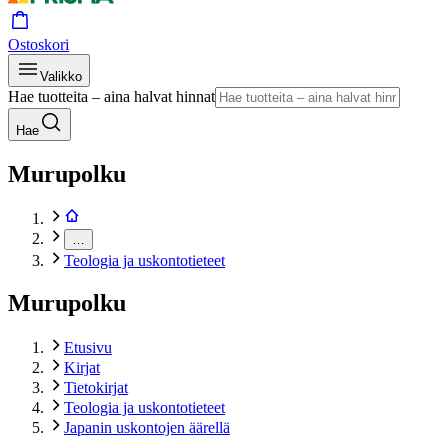
Ostoskori
Valikko
Hae tuotteita – aina halvat hinnat
Hae
Murupolku
…
Teologia ja uskontotieteet
Murupolku
Etusivu
Kirjat
Tietokirjat
Teologia ja uskontotieteet
Japanin uskontojen äärellä