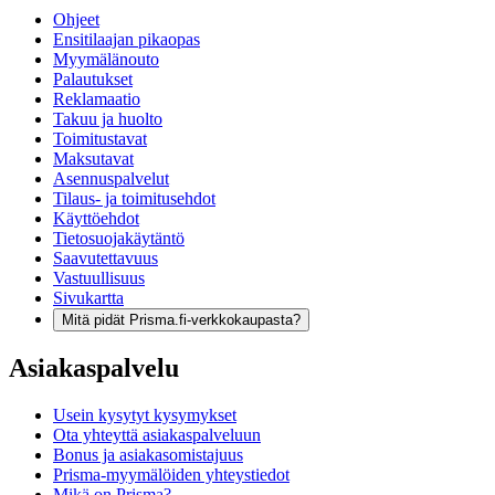
Ohjeet
Ensitilaajan pikaopas
Myymälänouto
Palautukset
Reklamaatio
Takuu ja huolto
Toimitustavat
Maksutavat
Asennuspalvelut
Tilaus- ja toimitusehdot
Käyttöehdot
Tietosuojakäytäntö
Saavutettavuus
Vastuullisuus
Sivukartta
Mitä pidät Prisma.fi-verkkokaupasta?
Asiakaspalvelu
Usein kysytyt kysymykset
Ota yhteyttä asiakaspalveluun
Bonus ja asiakasomistajuus
Prisma-myymälöiden yhteystiedot
Mikä on Prisma?