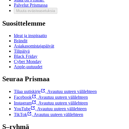
Palvelut Prismassa
Muuta evästeasetuksia
Suosittelemme
Ideat ja inspiraatio
Brändit
Asiakasomistajapäivät
Tilipäivä
Black Friday
Cyber Monday
Apple-uutuudet
Seuraa Prismaa
Tilaa uutiskirje
,
Avautuu uuteen välilehteen
Facebook
,
Avautuu uuteen välilehteen
Instagram
,
Avautuu uuteen välilehteen
YouTube
,
Avautuu uuteen välilehteen
TikTok
,
Avautuu uuteen välilehteen
S–ryhmä