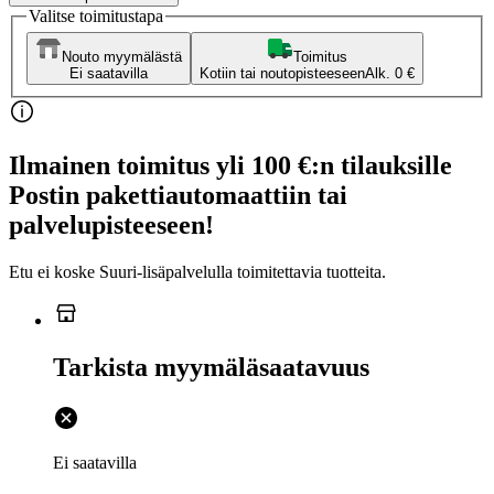
Valitse toimitustapa
Nouto myymälästä
Toimitus
Ei saatavilla
Kotiin tai noutopisteeseen
Alk. 0 €
Ilmainen toimitus yli 100 €:n tilauksille
Postin pakettiautomaattiin tai
palvelupisteeseen!
Etu ei koske Suuri‑lisäpalvelulla toimitettavia tuotteita.
Tarkista myymäläsaatavuus
Ei saatavilla