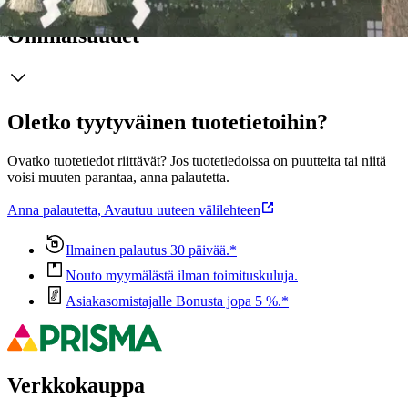
Ominaisuudet
Oletko tyytyväinen tuotetietoihin?
Ovatko tuotetiedot riittävät? Jos tuotetiedoissa on puutteita tai niitä
voisi muuten parantaa, anna palautetta.
Anna palautetta
,
Avautuu uuteen välilehteen
Ilmainen palautus 30 päivää.*
Nouto myymälästä ilman toimituskuluja.
Asiakasomistajalle Bonusta jopa 5 %.*
Verkkokauppa