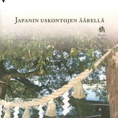
Tuotekuvaus
Kirjassa edustava joukko japanologeja tarkastelee sekä
shintolaisuutta että varsinkin buddhalaisuutta monelta näkökannalta.
Ilmari Vesterisen kirjoittama johdanto antaa yleiskuvan uskonnon
merkityksestä japanilaisille sekä perinteisessä yhteiskunnassa että
nykyajan Japanissa. Kirjasta selviää, että keskivertojapanilaiselle
uskonnon merkitys eroaa varsin paljon siitä, mihin länsimaissa on
totuttu.
Sisältö: Japani : vanhojen ja uusien uskontojen maa,
Buddhalaisuuden monet kasvot : tantran jäljillä Japanissa, Nenäkäs
munkki ja vapauttava zen-nauru : pohdintoja Japanin
buddhalaisuuden ja huumorin suhteesta, Zenin muuttuvat
merkitykset : zen-perinteen kehitys vuorovaikutuksessa
yhteiskunnan kanssa, Rinzai-shu terveiset Japanista, co-existence of
buddhism and shintoism in Japan, Japanilaisen shuni-en vuotuis- ja
katumusriitin vaiheet ja taideteoksen synty, Shintolaisuus Japanin
uskontojen kentässä.
Näytä lisää
tuotekuvausta