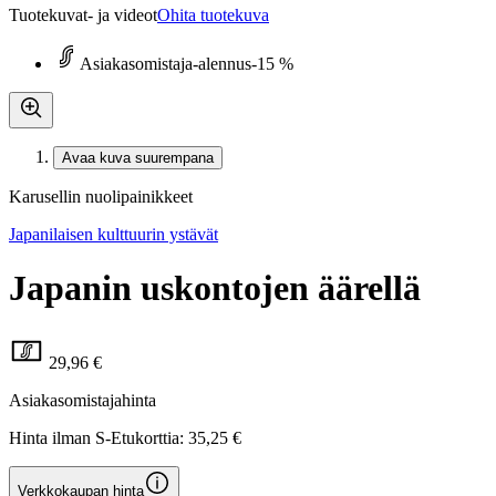
Tuotekuvat- ja videot
Ohita tuotekuva
Asiakasomistaja-alennus
-15 %
Avaa kuva suurempana
Karusellin nuolipainikkeet
Japanilaisen kulttuurin ystävät
Japanin uskontojen äärellä
29,96 €
Asiakasomistajahinta
Hinta ilman S-Etukorttia:
35,25 €
Verkkokaupan hinta