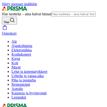
Siirry suoraan sisältöön
Hae tuotteita – aina halvat hinnat
Hae
Ostoskori
Ale
Ajankohtaista
Elektroniikka
Kodinkoneet
Kirjat
Koti
Muoti
Lelut ja lastentarvikkeet
Urheilu ja vapaa-aika
Piha ja puutarha
Remontointi
Autoilu
Kauneus ja hyvinvointi
Lemmikit