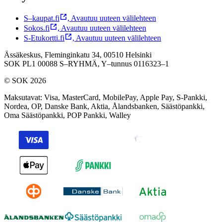
S–kaupat.fi
,
Avautuu uuteen välilehteen
Sokos.fi
,
Avautuu uuteen välilehteen
S-Etukortti.fi
,
Avautuu uuteen välilehteen
Ässäkeskus, Fleminginkatu 34, 00510 Helsinki
SOK PL1 00088 S–RYHMÄ,
Y–tunnus 0116323–1
© SOK 2026
Maksutavat
:
Visa, MasterCard, MobilePay, Apple Pay, S-Pankki,
Nordea, OP, Danske Bank, Aktia, Ålandsbanken, Säästöpankki,
Oma Säästöpankki, POP Pankki, Walley