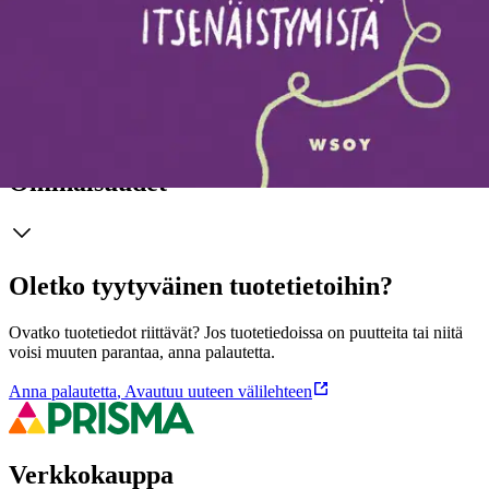
erityisala on aivotutkimus. Tiina Huttu on kahden pienen
koululaisen äiti, aivojen kehitystä tutkinut neurotieteen lisensiaatti ja
tiedetoimittaja. He ovat aiemmin kirjoittaneet kehutun pienten lasten
aivojen kehitykseen keskittyvän kirjan Pää edellä (2017).
Näytä lisää
tuotekuvausta
Ominaisuudet
Oletko tyytyväinen tuotetietoihin?
Ovatko tuotetiedot riittävät? Jos tuotetiedoissa on puutteita tai niitä
voisi muuten parantaa, anna palautetta.
Anna palautetta
,
Avautuu uuteen välilehteen
Verkkokauppa