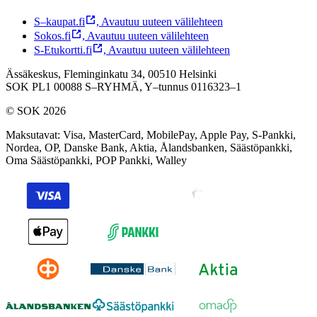
S–kaupat.fi
,
Avautuu uuteen välilehteen
Sokos.fi
,
Avautuu uuteen välilehteen
S-Etukortti.fi
,
Avautuu uuteen välilehteen
Ässäkeskus, Fleminginkatu 34, 00510 Helsinki
SOK PL1 00088 S–RYHMÄ,
Y–tunnus 0116323–1
© SOK 2026
Maksutavat
:
Visa, MasterCard, MobilePay, Apple Pay, S-Pankki,
Nordea, OP, Danske Bank, Aktia, Ålandsbanken, Säästöpankki,
Oma Säästöpankki, POP Pankki, Walley