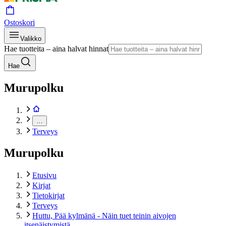
Ostoskori
Valikko
Hae tuotteita – aina halvat hinnat
Hae
Murupolku
…
Terveys
Murupolku
Etusivu
Kirjat
Tietokirjat
Terveys
Huttu, Pää kylmänä - Näin tuet teinin aivojen
itsenäistymistä