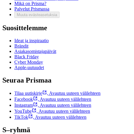
Mikä on Prisma?
Palvelut Prismassa
Muuta evästeasetuksia
Suosittelemme
Ideat ja inspiraatio
Brändit
Asiakasomistajapäivät
Black Friday
Cyber Monday
Apple-uutuudet
Seuraa Prismaa
Tilaa uutiskirje
,
Avautuu uuteen välilehteen
Facebook
,
Avautuu uuteen välilehteen
Instagram
,
Avautuu uuteen välilehteen
YouTube
,
Avautuu uuteen välilehteen
TikTok
,
Avautuu uuteen välilehteen
S–ryhmä