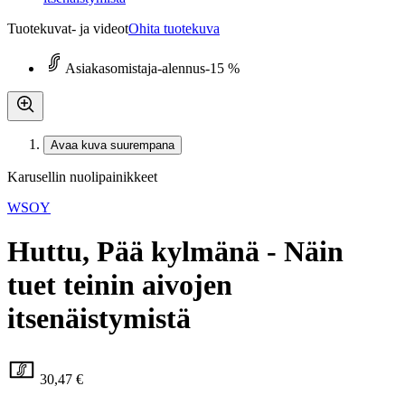
Tuotekuvat- ja videot
Ohita tuotekuva
Asiakasomistaja-alennus
-15 %
Avaa kuva suurempana
Karusellin nuolipainikkeet
WSOY
Huttu, Pää kylmänä - Näin
tuet teinin aivojen
itsenäistymistä
30,47 €