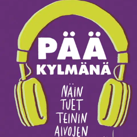
Ei saatavilla
Tuotekuvaus
Miten tulla toimeen teinisi kanssa? Miksi teinit ovat niin
raivostuttavia, upeita, typeriä, inspiroivia, äänekkäitä, juroja, luovia,
hullunrohkeita, herkkiä, kovakuorisia, itsekkäitä, lojaaleja,
impulsiivisia ja ihania? Pää kylmänä vastaa. Pää kylmänä kokoaa
kasvattajan kannalta olennaisen tiedon aivojen kehityksestä
kouluiästä aikuisuuteen.
Neurobiologisen kehyksen hahmottaminen
on vanhemmille sekä valaisevaa että huojentavaa: teini ei kuohahtele
ilkeyttään, hänen aivonsa vain toimivat toisin kuin aikuisen tai
lapsen. Helppotajuinen mutta vahvasti tutkimustietoon ankkuroituva
kirja kertoo, millainen kasvatus tukee lapsen itsesäätelyn kypsymistä
ja motivoi oppimiseen, miten nuoren itsenäistymistä voi fiksuimmin
auttaa ja milloin keskeneräisille aivoille on syytä antaa kasvurauha.
Kirsi Heikkinen on kahden nuoren äiti ja tiedetoimittaja, jonka