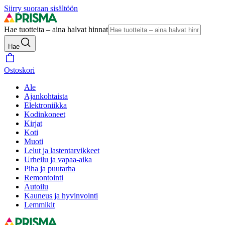
Siirry suoraan sisältöön
Hae tuotteita – aina halvat hinnat
Hae
Ostoskori
Ale
Ajankohtaista
Elektroniikka
Kodinkoneet
Kirjat
Koti
Muoti
Lelut ja lastentarvikkeet
Urheilu ja vapaa-aika
Piha ja puutarha
Remontointi
Autoilu
Kauneus ja hyvinvointi
Lemmikit