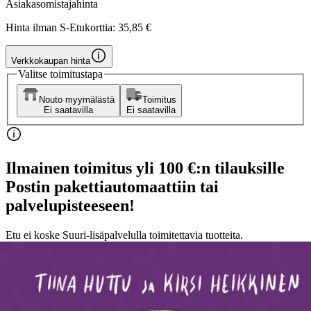
Asiakasomistajahinta
Hinta ilman S-Etukorttia:
35,85 €
Verkkokaupan hinta
Valitse toimitustapa
Nouto myymälästä
Toimitus
Ei saatavilla
Ei saatavilla
Ilmainen toimitus yli 100 €:n tilauksille
Postin pakettiautomaattiin tai
palvelupisteeseen!
Etu ei koske Suuri‑lisäpalvelulla toimitettavia tuotteita.
Tarkista myymäläsaatavuus