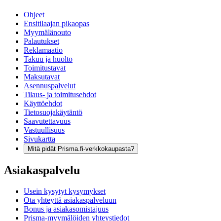
Ohjeet
Ensitilaajan pikaopas
Myymälänouto
Palautukset
Reklamaatio
Takuu ja huolto
Toimitustavat
Maksutavat
Asennuspalvelut
Tilaus- ja toimitusehdot
Käyttöehdot
Tietosuojakäytäntö
Saavutettavuus
Vastuullisuus
Sivukartta
Mitä pidät Prisma.fi-verkkokaupasta?
Asiakaspalvelu
Usein kysytyt kysymykset
Ota yhteyttä asiakaspalveluun
Bonus ja asiakasomistajuus
Prisma-myymälöiden yhteystiedot